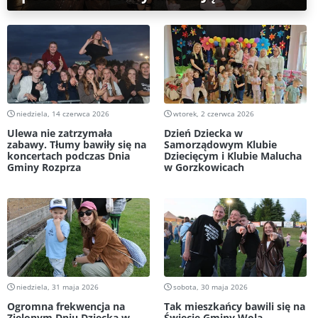
niedziela, 14 czerwca 2026
wtorek, 2 czerwca 2026
Ulewa nie zatrzymała
Dzień Dziecka w
zabawy. Tłumy bawiły się na
Samorządowym Klubie
koncertach podczas Dnia
Dziecięcym i Klubie Malucha
Gminy Rozprza
w Gorzkowicach
niedziela, 31 maja 2026
sobota, 30 maja 2026
Ogromna frekwencja na
Tak mieszkańcy bawili się na
Zielonym Dniu Dziecka w
Święcie Gminy Wola