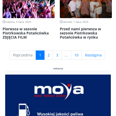
sobota, 5 lipca 2025
wtorek, 1 lipca 2025
Pierwsza w sezonie
Przed nami pierwsza w
Piotrkowska Potańcówka
sezonie Piotrkowska
ZDJĘCIA FILM
Potańcówka w rynku
(current)
Poprzednia
1
2
3
...
10
Następna
reklama