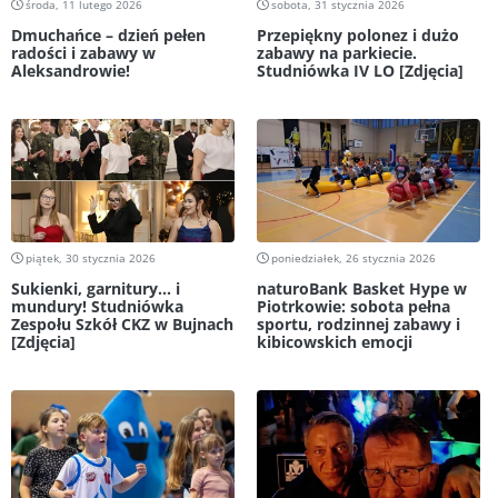
środa, 11 lutego 2026
sobota, 31 stycznia 2026
Dmuchańce – dzień pełen
Przepiękny polonez i dużo
radości i zabawy w
zabawy na parkiecie.
Aleksandrowie!
Studniówka IV LO [Zdjęcia]
piątek, 30 stycznia 2026
poniedziałek, 26 stycznia 2026
Sukienki, garnitury... i
naturoBank Basket Hype w
mundury! Studniówka
Piotrkowie: sobota pełna
Zespołu Szkół CKZ w Bujnach
sportu, rodzinnej zabawy i
[Zdjęcia]
kibicowskich emocji