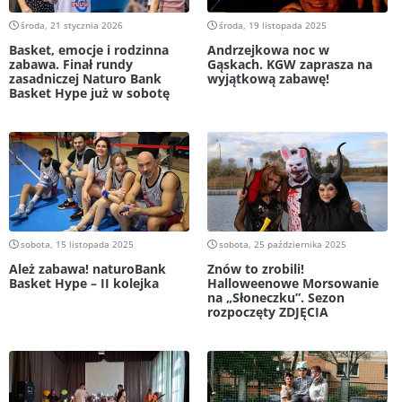
środa, 21 stycznia 2026
środa, 19 listopada 2025
Basket, emocje i rodzinna
Andrzejkowa noc w
zabawa. Finał rundy
Gąskach. KGW zaprasza na
zasadniczej Naturo Bank
wyjątkową zabawę!
Basket Hype już w sobotę
sobota, 15 listopada 2025
sobota, 25 października 2025
Ależ zabawa! naturoBank
Znów to zrobili!
Basket Hype – II kolejka
Halloweenowe Morsowanie
na „Słoneczku”. Sezon
rozpoczęty ZDJĘCIA