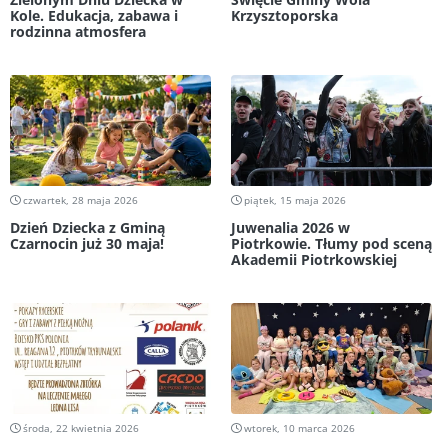
Kole. Edukacja, zabawa i
Krzysztoporska
rodzinna atmosfera
czwartek, 28 maja 2026
piątek, 15 maja 2026
Dzień Dziecka z Gminą
Juwenalia 2026 w
Czarnocin już 30 maja!
Piotrkowie. Tłumy pod sceną
Akademii Piotrkowskiej
środa, 22 kwietnia 2026
wtorek, 10 marca 2026