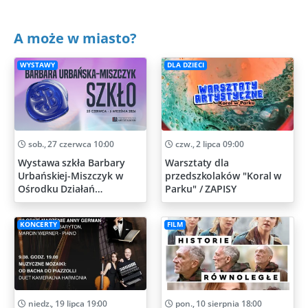
A może w miasto?
WYSTAWY
DLA DZIECI
sob., 27 czerwca 10:00
czw., 2 lipca 09:00
Wystawa szkła Barbary
Warsztaty dla
Urbańskiej-Miszczyk w
przedszkolaków "Koral w
Ośrodku Działań
Parku" / ZAPISY
Artystycznych
KONCERTY
FILM
niedz., 19 lipca 19:00
pon., 10 sierpnia 18:00