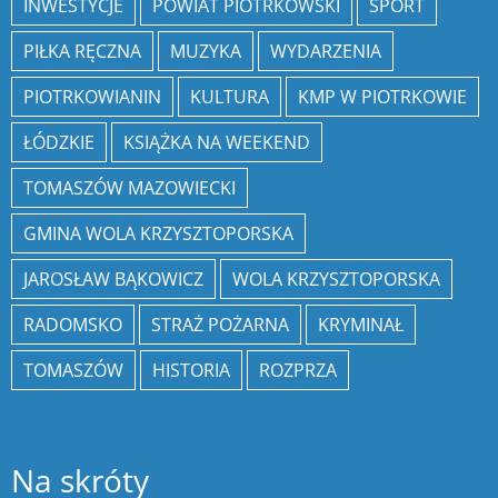
INWESTYCJE
POWIAT PIOTRKOWSKI
SPORT
PIŁKA RĘCZNA
MUZYKA
WYDARZENIA
PIOTRKOWIANIN
KULTURA
KMP W PIOTRKOWIE
ŁÓDZKIE
KSIĄŻKA NA WEEKEND
TOMASZÓW MAZOWIECKI
GMINA WOLA KRZYSZTOPORSKA
JAROSŁAW BĄKOWICZ
WOLA KRZYSZTOPORSKA
RADOMSKO
STRAŻ POŻARNA
KRYMINAŁ
TOMASZÓW
HISTORIA
ROZPRZA
Na skróty