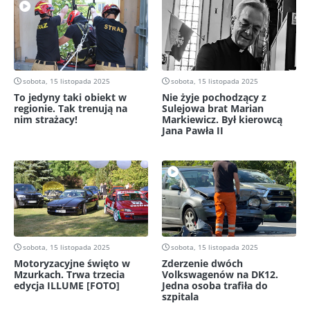
sobota, 15 listopada 2025
sobota, 15 listopada 2025
To jedyny taki obiekt w
Nie żyje pochodzący z
regionie. Tak trenują na
Sulejowa brat Marian
nim strażacy!
Markiewicz. Był kierowcą
Jana Pawła II
sobota, 15 listopada 2025
sobota, 15 listopada 2025
Motoryzacyjne święto w
Zderzenie dwóch
Mzurkach. Trwa trzecia
Volkswagenów na DK12.
edycja ILLUME [FOTO]
Jedna osoba trafiła do
szpitala