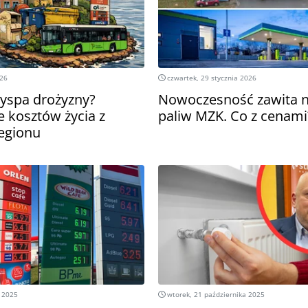
026
czwartek, 29 stycznia 2026
yspa drożyzny?
Nowoczesność zawita n
 kosztów życia z
paliw MZK. Co z cenami
egionu
a 2025
wtorek, 21 października 2025