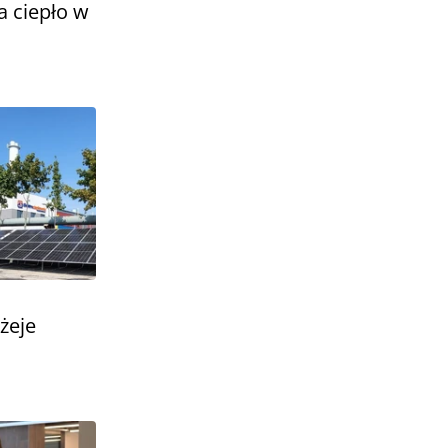
a ciepło w
żeje