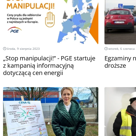
środa, 9 sierpnia 2023
wtorek, 6 czerwca
„Stop manipulacji!” - PGE startuje
Egzaminy n
z kampanią informacyjną
droższe
dotyczącą cen energii