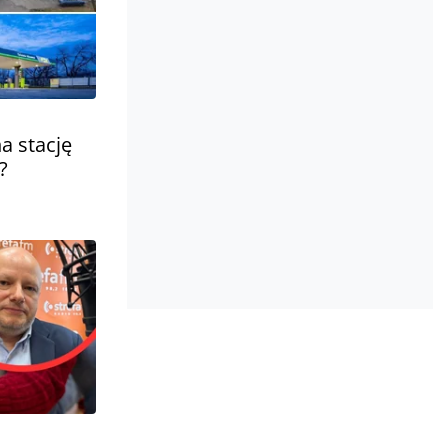
a stację
?