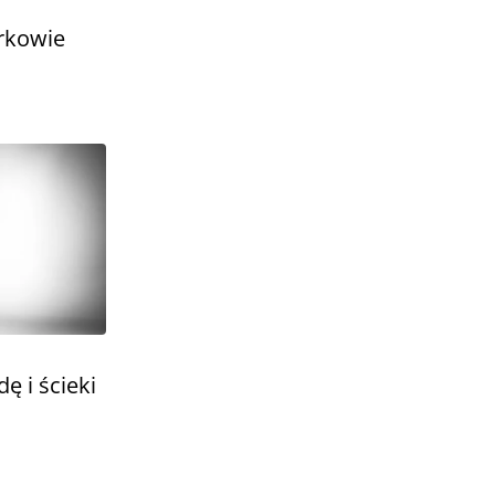
trkowie
ę i ścieki