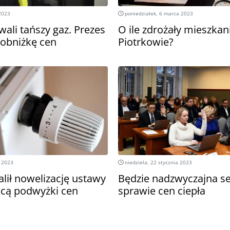
2023
poniedziałek, 6 marca 2023
ali tańszy gaz. Prezes
O ile zdrożały mieszkan
obniżkę cen
Piotrkowie?
a 2023
niedziela, 22 stycznia 2023
lił nowelizację ustawy
Będzie nadzwyczajna se
ącą podwyżki cen
sprawie cen ciepła