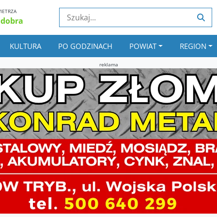
IETRZA
 dobra
KULTURA
PO GODZINACH
POWIAT
REGION
reklama