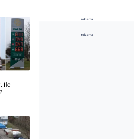
reklama
reklama
 Ile
?