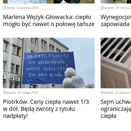
środa, 5 kwietnia 2023
wtorek, 28 marca 
Marlena Wężyk-Głowacka: ciepło
Wynegocjow
mogło być nawet o połowę tańsze
zapowiada 
piątek, 24 lutego 2023
piątek, 27 styczni
Piotrków. Ceny ciepła nawet 1/3
Sejm uchwa
w dół. Będą zwroty z tytułu
ograniczaj
nadpłaty!
ciepła