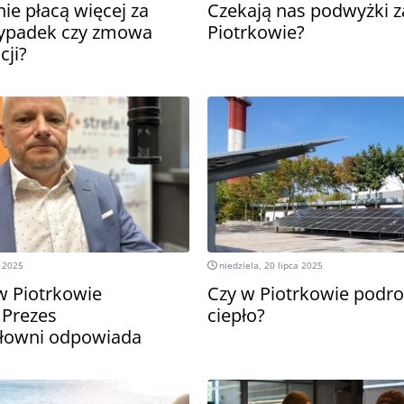
ie płacą więcej za
Czekają nas podwyżki z
zypadek czy zmowa
Piotrkowie?
cji?
a 2025
niedziela, 20 lipca 2025
w Piotrkowie
Czy w Piotrkowie podro
 Prezes
ciepło?
płowni odpowiada