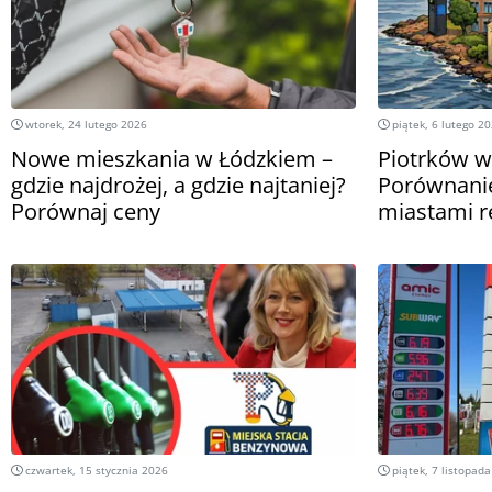
wtorek, 24 lutego 2026
piątek, 6 lutego 2
Nowe mieszkania w Łódzkiem –
Piotrków w
gdzie najdrożej, a gdzie najtaniej?
Porównanie
Porównaj ceny
miastami r
czwartek, 15 stycznia 2026
piątek, 7 listopad