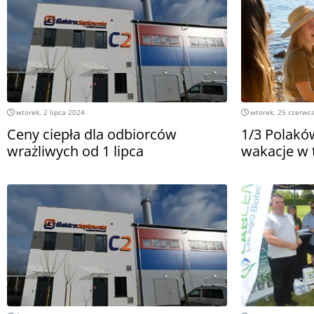
wtorek, 2 lipca 2024
wtorek, 25 czerwc
Ceny ciepła dla odbiorców
1/3 Polakó
wrażliwych od 1 lipca
wakacje w 