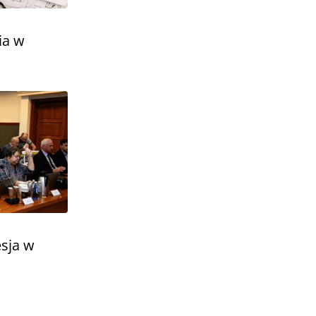
ia w
sja w