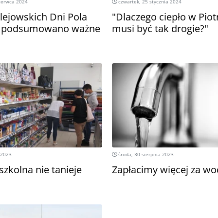
zerwca 2024
czwartek, 25 stycznia 2024
lejowskich Dni Pola
"Dlaczego ciepło w Pio
ie podsumowano ważne
musi być tak drogie?"
 2023
środa, 30 sierpnia 2023
zkolna nie tanieje
Zapłacimy więcej za wod