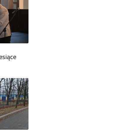
esiące