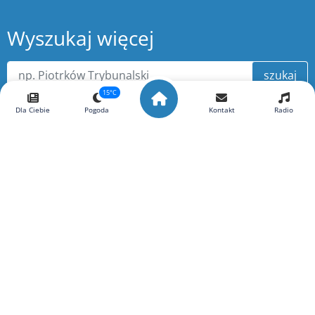
Wyszukaj więcej
szukaj
15°C
Dla Ciebie
Pogoda
Kontakt
Radio
O portalu ePiotrkow.pl
Copyright ©
ePiotrkow.pl
. Wszelkie prawa zastrzeżone.
Wykonanie
xnc.pl