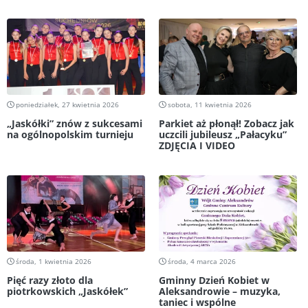
poniedziałek, 27 kwietnia 2026
sobota, 11 kwietnia 2026
„Jaskółki” znów z sukcesami
Parkiet aż płonął! Zobacz jak
na ogólnopolskim turnieju
uczcili jubileusz „Pałacyku”
ZDJĘCIA I VIDEO
środa, 1 kwietnia 2026
środa, 4 marca 2026
Pięć razy złoto dla
Gminny Dzień Kobiet w
piotrkowskich „Jaskółek”
Aleksandrowie – muzyka,
taniec i wspólne