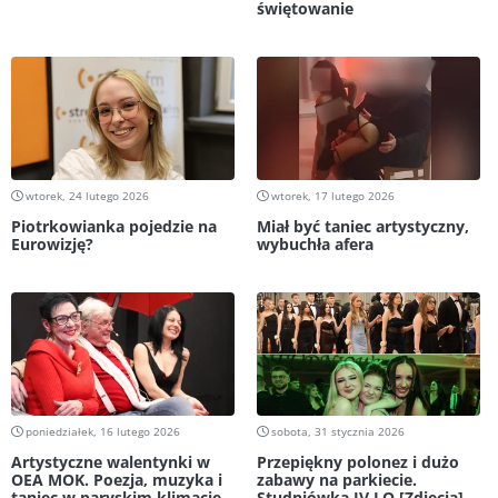
świętowanie
wtorek, 24 lutego 2026
wtorek, 17 lutego 2026
Piotrkowianka pojedzie na
Miał być taniec artystyczny,
Eurowizję?
wybuchła afera
poniedziałek, 16 lutego 2026
sobota, 31 stycznia 2026
Artystyczne walentynki w
Przepiękny polonez i dużo
OEA MOK. Poezja, muzyka i
zabawy na parkiecie.
taniec w paryskim klimacie
Studniówka IV LO [Zdjęcia]