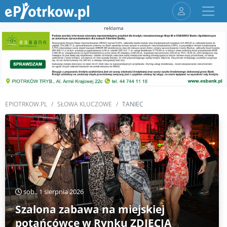
reklama
EPIOTRKOW.PL
SŁOWA KLUCZOWE
TANIEC
sob., 1 sierpnia 2026
Szalona zabawa na miejskiej
potańcówce w Rynku ZDJĘCIA