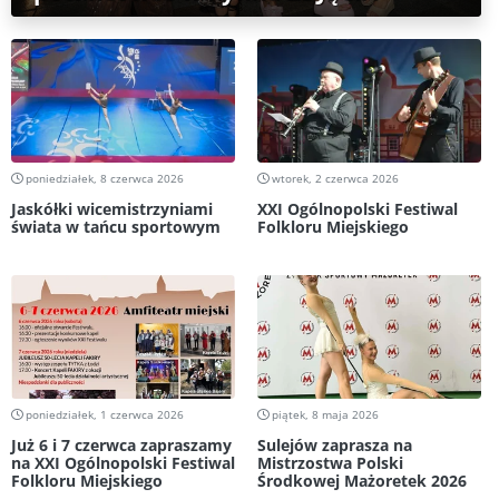
poniedziałek, 8 czerwca 2026
wtorek, 2 czerwca 2026
Jaskółki wicemistrzyniami
XXI Ogólnopolski Festiwal
świata w tańcu sportowym
Folkloru Miejskiego
poniedziałek, 1 czerwca 2026
piątek, 8 maja 2026
Już 6 i 7 czerwca zapraszamy
Sulejów zaprasza na
na XXI Ogólnopolski Festiwal
Mistrzostwa Polski
Folkloru Miejskiego
Środkowej Mażoretek 2026