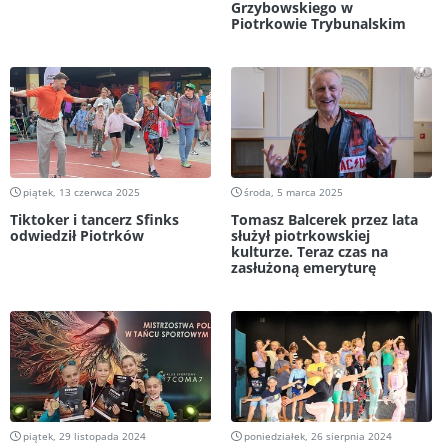
Grzybowskiego w
Piotrkowie Trybunalskim
piątek, 13 czerwca 2025
środa, 5 marca 2025
Tiktoker i tancerz Sfinks
Tomasz Balcerek przez lata
odwiedził Piotrków
służył piotrkowskiej
kulturze. Teraz czas na
zasłużoną emeryturę
piątek, 29 listopada 2024
poniedziałek, 26 sierpnia 2024