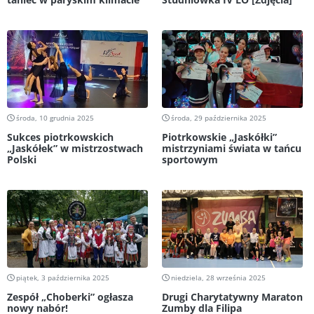
środa, 10 grudnia 2025
środa, 29 października 2025
Sukces piotrkowskich
Piotrkowskie „Jaskółki”
„Jaskółek” w mistrzostwach
mistrzyniami świata w tańcu
Polski
sportowym
piątek, 3 października 2025
niedziela, 28 września 2025
Zespół „Choberki” ogłasza
Drugi Charytatywny Maraton
nowy nabór!
Zumby dla Filipa