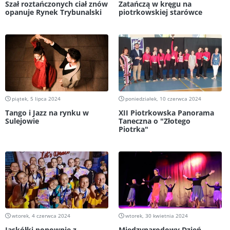
Szał roztańczonych ciał znów
Zatańczą w kręgu na
opanuje Rynek Trybunalski
piotrkowskiej starówce
piątek, 5 lipca 2024
poniedziałek, 10 czerwca 2024
Tango i Jazz na rynku w
XII Piotrkowska Panorama
Sulejowie
Taneczna o "Złotego
Piotrka"
wtorek, 4 czerwca 2024
wtorek, 30 kwietnia 2024
Jaskółki ponownie z
Międzynarodowy Dzień