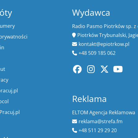
óty
Wydawca
numery
Radio Pasmo Piotrków sp. z 
Piotrków Trybunalski, Jagi
 prywatności
kontakt@epiotrkow.pl
in
+48 509 185 062
lut
racy
racuj.pl
Reklama
ocol
Pracuj.pl
ELTOM Agencja Reklamowa
reklama@strefa.fm
+48 511 29 29 20