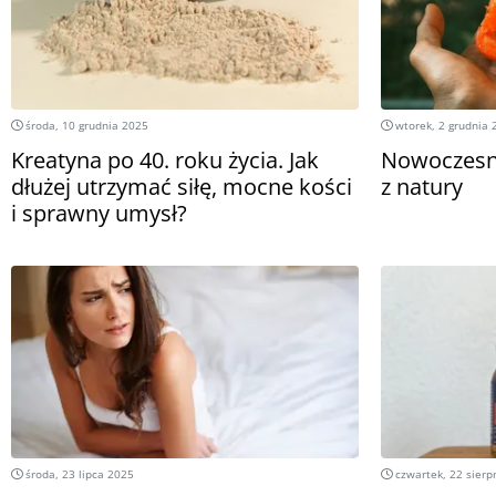
środa, 10 grudnia 2025
wtorek, 2 grudnia 
Kreatyna po 40. roku życia. Jak
Nowoczesne
dłużej utrzymać siłę, mocne kości
z natury
i sprawny umysł?
środa, 23 lipca 2025
czwartek, 22 sierp