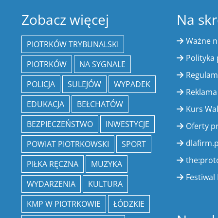
Zobacz więcej
Na skr
Ważne 
PIOTRKÓW TRYBUNALSKI
Polityka
PIOTRKÓW
NA SYGNALE
Regulam
POLICJA
SULEJÓW
WYPADEK
Reklama
EDUKACJA
BEŁCHATÓW
Kurs Wa
BEZPIECZEŃSTWO
INWESTYCJE
Oferty p
dlafirm.p
POWIAT PIOTRKOWSKI
SPORT
the:prot
PIŁKA RĘCZNA
MUZYKA
Festiwal 
WYDARZENIA
KULTURA
KMP W PIOTRKOWIE
ŁÓDZKIE