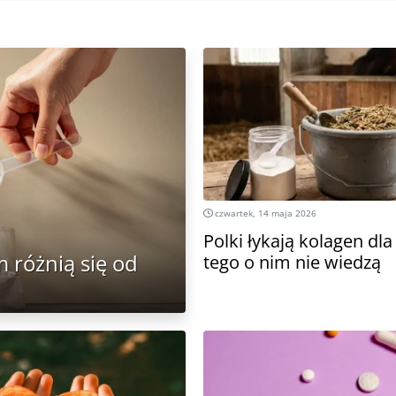
czwartek, 14 maja 2026
Polki łykają kolagen dla 
m różnią się od
tego o nim nie wiedzą