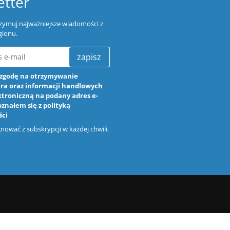
tter
trzymuj najważniejsze wiadomości z
gionu.
zapisz
zgodę na otrzymywanie
ra oraz informacji handlowych
ktroniczną na podany adres e-
oznałem się z
polityką
ści
ować z subskrypcji w każdej chwili.