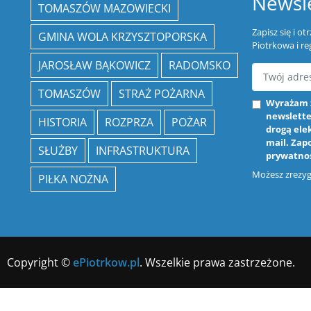
Newsle
TOMASZÓW MAZOWIECKI
Zapisz się i o
GMINA WOLA KRZYSZTOPORSKA
Piotrkowa i re
JAROSŁAW BĄKOWICZ
RADOMSKO
TOMASZÓW
STRAŻ POŻARNA
Wyrażam 
newslette
HISTORIA
ROZPRZA
POŻAR
drogą ele
mail. Zap
SŁUŻBY
INFRASTRUKTURA
prywatno
Możesz zrezygn
PIŁKA NOŻNA
Copyright ©
ePiotrkow.pl
. Wszelkie prawa zastrzeżone.