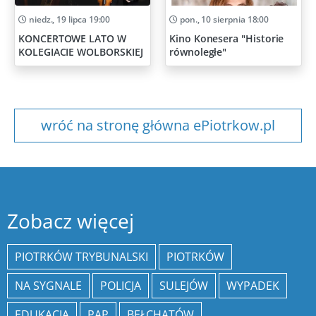
niedz., 19 lipca 19:00
pon., 10 sierpnia 18:00
KONCERTOWE LATO W
Kino Konesera "Historie
KOLEGIACIE WOLBORSKIEJ
równoległe"
wróć na stronę główna ePiotrkow.pl
Zobacz więcej
PIOTRKÓW TRYBUNALSKI
PIOTRKÓW
NA SYGNALE
POLICJA
SULEJÓW
WYPADEK
EDUKACJA
PAP
BEŁCHATÓW