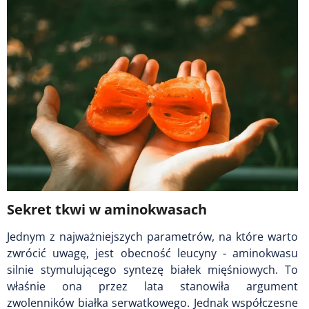
Sekret tkwi w aminokwasach
Jednym z najważniejszych parametrów, na które warto
zwrócić uwagę, jest obecność leucyny - aminokwasu
silnie stymulującego syntezę białek mięśniowych. To
właśnie ona przez lata stanowiła argument
zwolenników białka serwatkowego. Jednak współczesne