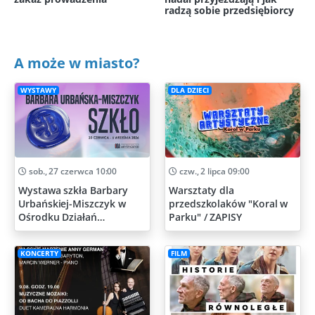
radzą sobie przedsiębiorcy
A może w miasto?
WYSTAWY
DLA DZIECI
sob., 27 czerwca 10:00
czw., 2 lipca 09:00
Wystawa szkła Barbary
Warsztaty dla
Urbańskiej-Miszczyk w
przedszkolaków "Koral w
Ośrodku Działań
Parku" / ZAPISY
Artystycznych
KONCERTY
FILM