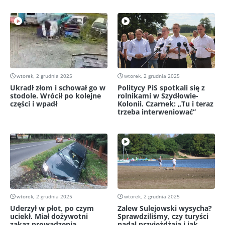
wtorek, 2 grudnia 2025
wtorek, 2 grudnia 2025
Ukradł złom i schował go w
Politycy PiS spotkali się z
stodole. Wrócił po kolejne
rolnikami w Szydłowie-
części i wpadł
Kolonii. Czarnek: „Tu i teraz
trzeba interweniować”
wtorek, 2 grudnia 2025
wtorek, 2 grudnia 2025
Uderzył w płot, po czym
Zalew Sulejowski wysycha?
uciekł. Miał dożywotni
Sprawdziliśmy, czy turyści
zakaz prowadzenia
nadal przyjeżdżają i jak