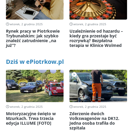
wtorek, 2 grudnia 2025
wtorek, 2 grudnia 2025
Rynek pracy w Piotrkowie
Uzależnienie od hazardu –
Trybunalskim: jak szybko
kiedy gra przestaje być
znaleźć zatrudnienie „na
rozrywką? Bezpłatna
już”?
terapia w Klinice Wolmed
Dziś w ePiotrkow.pl
wtorek, 2 grudnia 2025
wtorek, 2 grudnia 2025
Motoryzacyjne święto w
Zderzenie dwóch
Mzurkach. Trwa trzecia
Volkswagenów na DK12.
edycja ILLUME [FOTO]
Jedna osoba trafiła do
szpitala