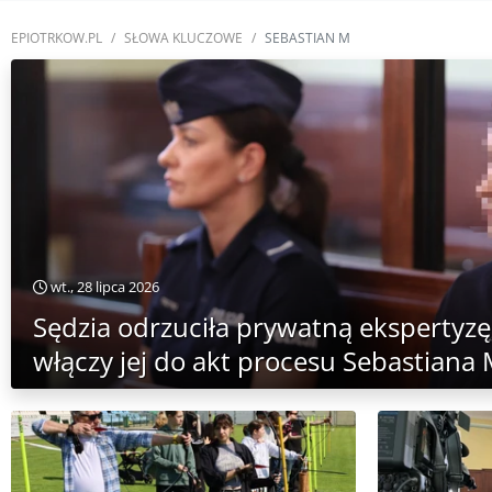
EPIOTRKOW.PL
SŁOWA KLUCZOWE
SEBASTIAN M
wt., 28 lipca 2026
Sędzia odrzuciła prywatną ekspertyzę
włączy jej do akt procesu Sebastiana 