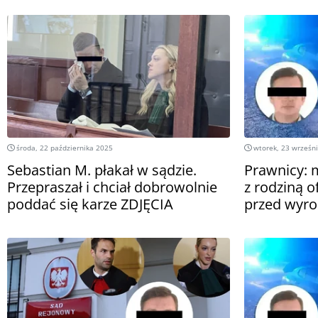
środa, 22 października 2025
wtorek, 23 wrześn
Sebastian M. płakał w sądzie.
Prawnicy: 
Przepraszał i chciał dobrowolnie
z rodziną o
poddać się karze ZDJĘCIA
przed wyr