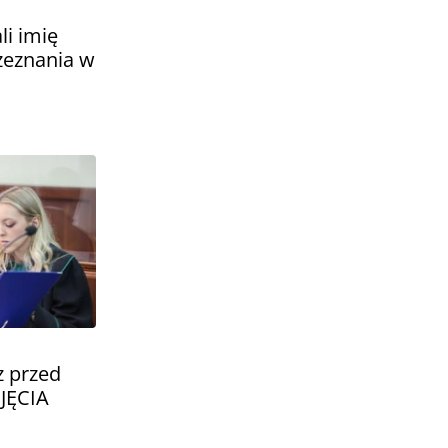
li imię
 zeznania w
z przed
JĘCIA