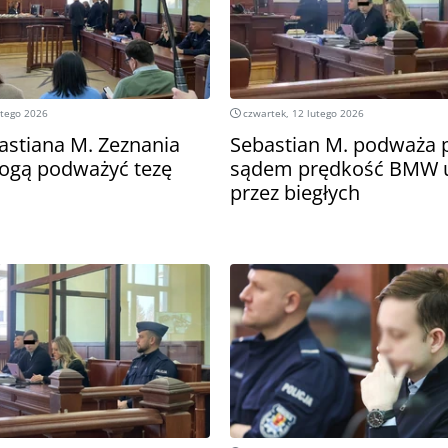
utego 2026
czwartek, 12 lutego 2026
astiana M. Zeznania
Sebastian M. podważa 
ogą podważyć tezę
sądem prędkość BMW u
przez biegłych