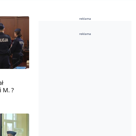
reklama
reklama
ał
 M. ?