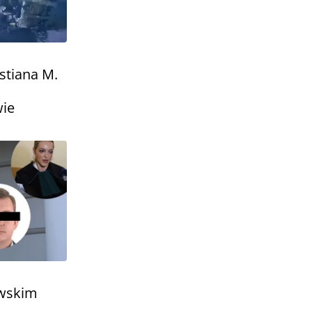
stiana M.
wie
owskim