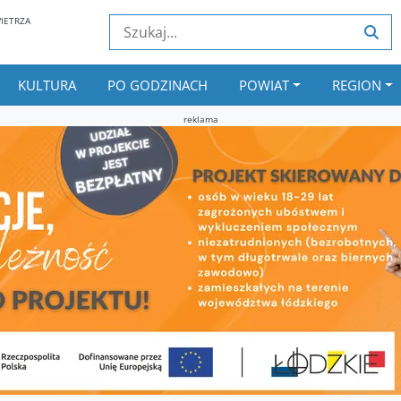
IETRZA
KULTURA
PO GODZINACH
POWIAT
REGION
reklama