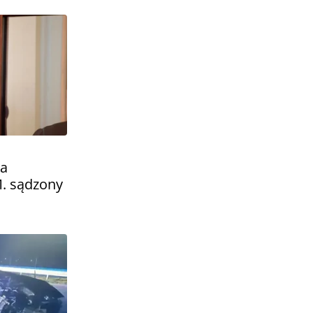
na
M. sądzony