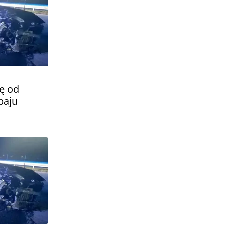
ię od
baju