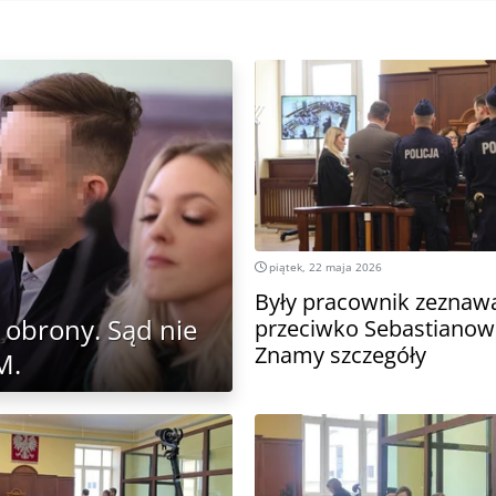
piątek, 22 maja 2026
Były pracownik zeznaw
 obrony. Sąd nie
przeciwko Sebastianowi
Znamy szczegóły
M.