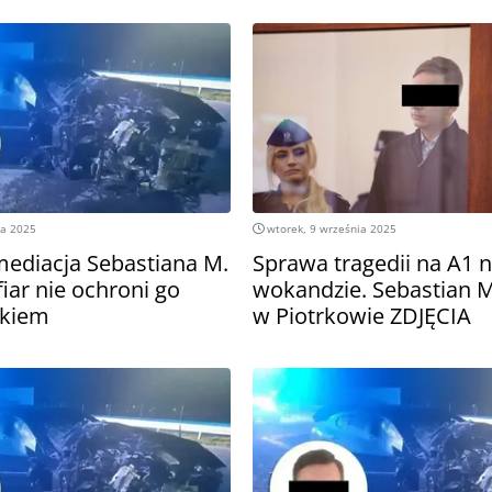
ia 2025
wtorek, 9 września 2025
mediacja Sebastiana M.
Sprawa tragedii na A1 
fiar nie ochroni go
wokandzie. Sebastian 
okiem
w Piotrkowie ZDJĘCIA