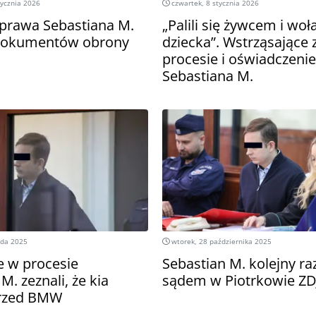
tycznia 2026
czwartek, 8 stycznia 2026
zprawa Sebastiana M.
„Palili się żywcem i woła
 dokumentów obrony
dziecka”. Wstrząsające
procesie i oświadczenie
Sebastiana M.
ada 2025
wtorek, 28 października 2025
 w procesie
Sebastian M. kolejny ra
M. zeznali, że kia
sądem w Piotrkowie ZD
przed BMW