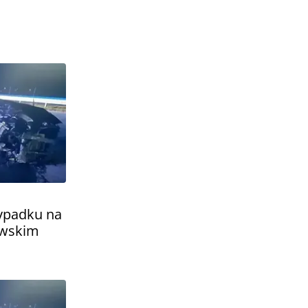
ypadku na
owskim