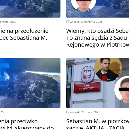
ierpnia 2025
wtorek, 5 sierpnia 2025
nie na przedłużenie
Wiemy, kto osądzi Seba
bec Sebastiana M.
To znana sędzia z Sądu
Rejonowego w Piotrko
025
wtorek, 27 maja 2025
enia przeciwko
Sebastian M. w piotrk
wi M. skierowany do
sądzie. AKTUALIZACJA