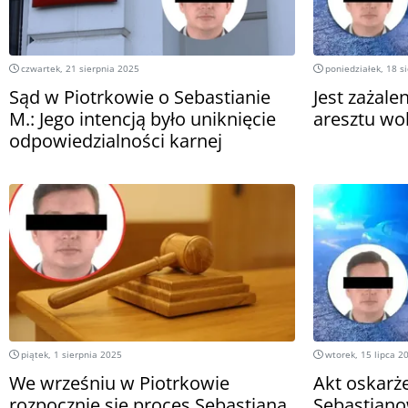
czwartek, 21 sierpnia 2025
poniedziałek, 18 s
Sąd w Piotrkowie o Sebastianie
Jest zażale
M.: Jego intencją było uniknięcie
aresztu wo
odpowiedzialności karnej
piątek, 1 sierpnia 2025
wtorek, 15 lipca 2
We wrześniu w Piotrkowie
Akt oskarż
rozpocznie się proces Sebastiana
Sebastiano