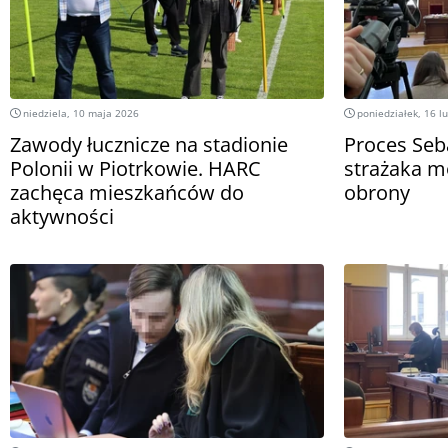
niedziela, 10 maja 2026
poniedziałek, 16 l
Zawody łucznicze na stadionie
Proces Seb
Polonii w Piotrkowie. HARC
strażaka m
zachęca mieszkańców do
obrony
aktywności