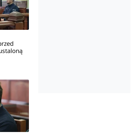
przed
staloną