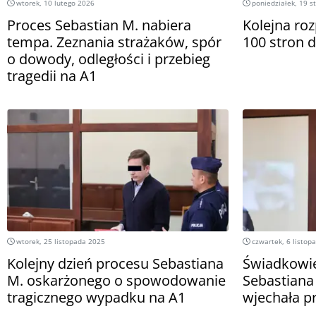
wtorek, 10 lutego 2026
poniedziałek, 19 s
Proces Sebastian M. nabiera
Kolejna ro
tempa. Zeznania strażaków, spór
100 stron
o dowody, odległości i przebieg
tragedii na A1
wtorek, 25 listopada 2025
czwartek, 6 listop
Kolejny dzień procesu Sebastiana
Świadkowie
M. oskarżonego o spowodowanie
Sebastiana 
tragicznego wypadku na A1
wjechała 