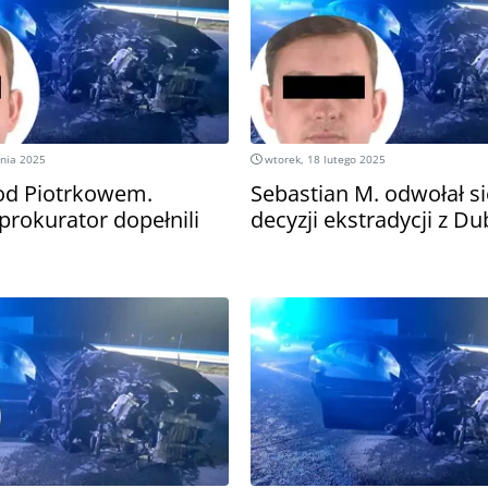
tnia 2025
wtorek, 18 lutego 2025
od Piotrkowem.
Sebastian M. odwołał s
i prokurator dopełnili
decyzji ekstradycji z Du