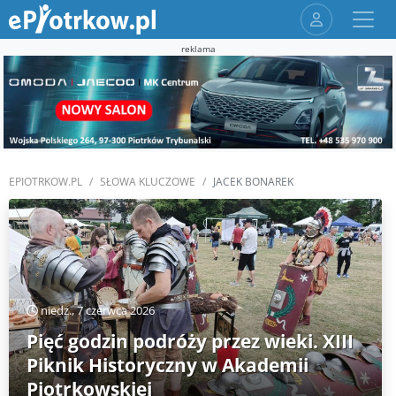
reklama
EPIOTRKOW.PL
SŁOWA KLUCZOWE
JACEK BONAREK
niedz., 7 czerwca 2026
Pięć godzin podróży przez wieki. XIII
Piknik Historyczny w Akademii
Piotrkowskiej