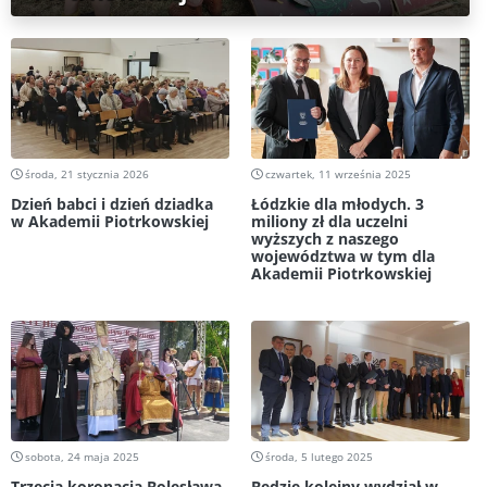
środa, 21 stycznia 2026
czwartek, 11 września 2025
Dzień babci i dzień dziadka
Łódzkie dla młodych. 3
w Akademii Piotrkowskiej
miliony zł dla uczelni
wyższych z naszego
województwa w tym dla
Akademii Piotrkowskiej
sobota, 24 maja 2025
środa, 5 lutego 2025
Trzecia koronacja Bolesława
Będzie kolejny wydział w