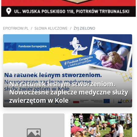
EPIOTRKOW.PL
SŁOWA KLUCZOWE
ŻYJ ZIELONO
śr., 24 czerwca 2026
Na ratunek leśnym stworzeniom.
Nowoczesne zaplecze medyczne służy
zwierzętom w Kole