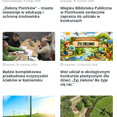
poniedziałek, 9 lutego 2026
piątek, 30 stycznia 2026
„Zielony Piotrków” – miasto
Miejska Biblioteka Publiczna
inwestuje w edukację i
w Piotrkowie serdecznie
ochronę środowiska
zaprasza do udziału w
konkursach
wtorek, 20 stycznia 2026
czwartek, 15 stycznia 2026
Będzie kompleksowa
Weź udział w ekologicznym
przebudowa oczyszczalni
konkursie plastycznym dla
ścieków w Kamieńsku
dzieci „Żyj zielono! Bo żyje
się raz.”