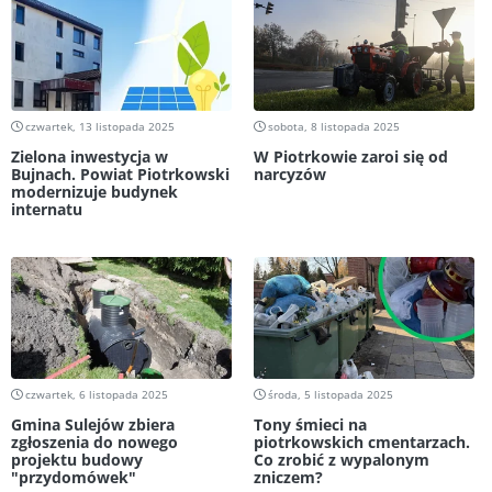
czwartek, 13 listopada 2025
sobota, 8 listopada 2025
Zielona inwestycja w
W Piotrkowie zaroi się od
Bujnach. Powiat Piotrkowski
narcyzów
modernizuje budynek
internatu
czwartek, 6 listopada 2025
środa, 5 listopada 2025
Gmina Sulejów zbiera
Tony śmieci na
zgłoszenia do nowego
piotrkowskich cmentarzach.
projektu budowy
Co zrobić z wypalonym
"przydomówek"
zniczem?