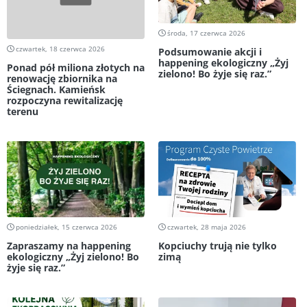
środa, 17 czerwca 2026
czwartek, 18 czerwca 2026
Podsumowanie akcji i
happening ekologiczny „Żyj
Ponad pół miliona złotych na
zielono! Bo żyje się raz.”
renowację zbiornika na
Ściegnach. Kamieńsk
rozpoczyna rewitalizację
terenu
poniedziałek, 15 czerwca 2026
czwartek, 28 maja 2026
Zapraszamy na happening
Kopciuchy trują nie tylko
ekologiczny „Żyj zielono! Bo
zimą
żyje się raz.”