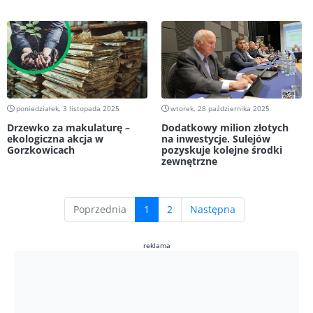
poniedziałek, 3 listopada 2025
wtorek, 28 października 2025
Drzewko za makulaturę –
Dodatkowy milion złotych
ekologiczna akcja w
na inwestycje. Sulejów
Gorzkowicach
pozyskuje kolejne środki
zewnętrzne
(current)
Poprzednia
1
2
Następna
reklama