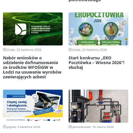
środa, 22 kwietnia 2026
środa, 22 kwietnia 2026
Nabór wniosków o
Start konkursu „EKO
udzielenie dofinansowania
Pocztówka – Wiosna 2026”!
ze środków WFOŚiGW w
słuchaj
Łodzi na usuwanie wyrobów
zawierających azbest
piątek, 3 kwietnia 2026
poniedziałek, 16 marca 2026