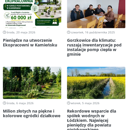
środa, 20 maja 2026
czwartek, 16 października 2025
Pieniądze na utworzenie
Gorzkowice dla klimatu:
Ekopracowni w Kamieńsku
ruszają inwentaryzacje pod
instalacje pomp ciepła w
gminie
środa, 6 maja 2026
wtorek, 5 maja 2026
Milion złotych na piękne i
Rekordowe wsparcie dla
kolorowe ogródki działkowe
spółek wodnych w
Łódzkiem. Najwięcej
pieniędzy dla powiatu
piotrkowskiego