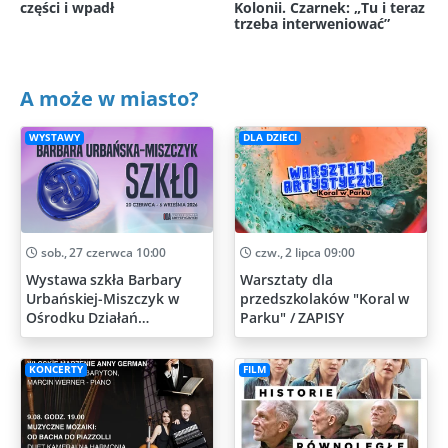
części i wpadł
Kolonii. Czarnek: „Tu i teraz
trzeba interweniować”
A może w miasto?
WYSTAWY
DLA DZIECI
sob., 27 czerwca 10:00
czw., 2 lipca 09:00
Wystawa szkła Barbary
Warsztaty dla
Urbańskiej-Miszczyk w
przedszkolaków "Koral w
Ośrodku Działań
Parku" / ZAPISY
Artystycznych
KONCERTY
FILM