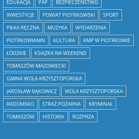
EDUKACJA
PAP
BEZPIECZEŃSTWO
INWESTYCJE
POWIAT PIOTRKOWSKI
SPORT
PIŁKA RĘCZNA
MUZYKA
WYDARZENIA
PIOTRKOWIANIN
KULTURA
KMP W PIOTRKOWIE
ŁÓDZKIE
KSIĄŻKA NA WEEKEND
TOMASZÓW MAZOWIECKI
GMINA WOLA KRZYSZTOPORSKA
JAROSŁAW BĄKOWICZ
WOLA KRZYSZTOPORSKA
RADOMSKO
STRAŻ POŻARNA
KRYMINAŁ
TOMASZÓW
HISTORIA
ROZPRZA