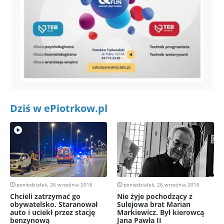
Dziś w ePiotrkow.pl
poniedziałek, 26 września 2016
poniedziałek, 26 września 2016
Chcieli zatrzymać go
Nie żyje pochodzący z
obywatelsko. Staranował
Sulejowa brat Marian
auto i uciekł przez stację
Markiewicz. Był kierowcą
benzynową
Jana Pawła II