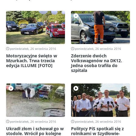
poniedziałek, 26 września 2016
poniedziałek, 26 września 2016
Motoryzacyjne święto w
Zderzenie dwóch
Mzurkach. Trwa trzecia
Volkswagenów na DK12.
edycja ILLUME [FOTO]
Jedna osoba trafiła do
szpitala
poniedziałek, 26 września 2016
poniedziałek, 26 września 2016
Ukradł złom i schował go w
Politycy PiS spotkali się z
stodole. Wrócił po kolejne
rolnikami w Szydłowie-