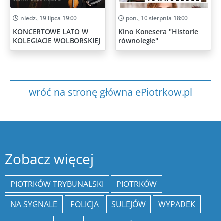
niedz., 19 lipca 19:00
pon., 10 sierpnia 18:00
KONCERTOWE LATO W
Kino Konesera "Historie
KOLEGIACIE WOLBORSKIEJ
równoległe"
wróć na stronę główna ePiotrkow.pl
Zobacz więcej
PIOTRKÓW TRYBUNALSKI
PIOTRKÓW
NA SYGNALE
POLICJA
SULEJÓW
WYPADEK