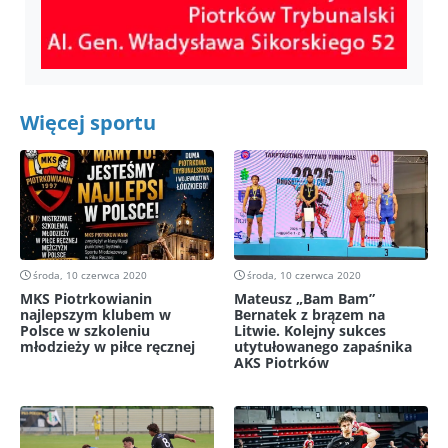
Więcej sportu
środa, 10 czerwca 2020
środa, 10 czerwca 2020
MKS Piotrkowianin
Mateusz „Bam Bam”
najlepszym klubem w
Bernatek z brązem na
Polsce w szkoleniu
Litwie. Kolejny sukces
młodzieży w piłce ręcznej
utytułowanego zapaśnika
AKS Piotrków