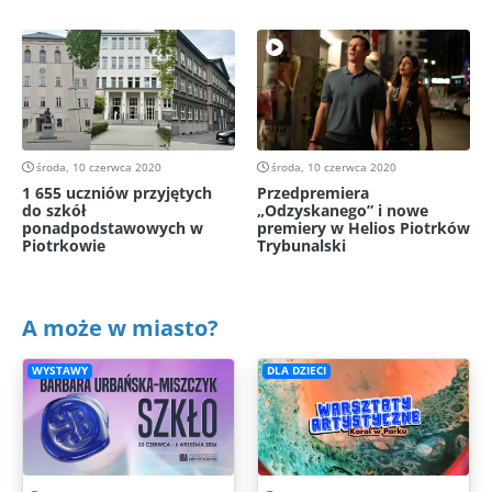
środa, 10 czerwca 2020
środa, 10 czerwca 2020
1 655 uczniów przyjętych
Przedpremiera
do szkół
„Odzyskanego” i nowe
ponadpodstawowych w
premiery w Helios Piotrków
Piotrkowie
Trybunalski
A może w miasto?
WYSTAWY
DLA DZIECI