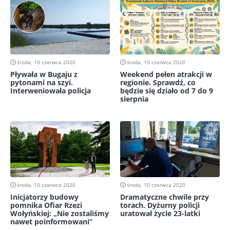
środa, 10 czerwca 2020
środa, 10 czerwca 2020
Pływała w Bugaju z
Weekend pełen atrakcji w
pytonami na szyi.
regionie. Sprawdź, co
Interweniowała policja
będzie się działo od 7 do 9
sierpnia
środa, 10 czerwca 2020
środa, 10 czerwca 2020
Inicjatorzy budowy
Dramatyczne chwile przy
pomnika Ofiar Rzezi
torach. Dyżurny policji
Wołyńskiej: „Nie zostaliśmy
uratował życie 23-latki
nawet poinformowani”