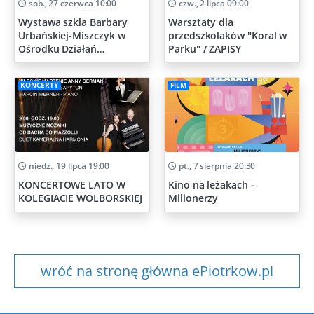
sob., 27 czerwca 10:00
czw., 2 lipca 09:00
Wystawa szkła Barbary
Warsztaty dla
Urbańskiej-Miszczyk w
przedszkolaków "Koral w
Ośrodku Działań
Parku" / ZAPISY
Artystycznych
KONCERTY
FILM
niedz., 19 lipca 19:00
pt., 7 sierpnia 20:30
KONCERTOWE LATO W
Kino na leżakach -
KOLEGIACIE WOLBORSKIEJ
Milionerzy
wróć na stronę główna ePiotrkow.pl