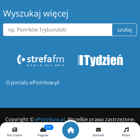
Wyszukaj więcej
szukaj
O portalu ePiotrkow.pl
Copyright ©
ePiotrkow.pl
. Wszelkie prawa zastrzeżone.
33°C
Wykonanie
xnc.pl
Dla Ciebie
Pogoda
Kontakt
Radio