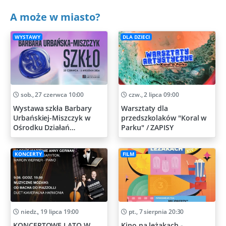
A może w miasto?
WYSTAWY
DLA DZIECI
sob., 27 czerwca 10:00
czw., 2 lipca 09:00
Wystawa szkła Barbary
Warsztaty dla
Urbańskiej-Miszczyk w
przedszkolaków "Koral w
Ośrodku Działań
Parku" / ZAPISY
Artystycznych
KONCERTY
FILM
niedz., 19 lipca 19:00
pt., 7 sierpnia 20:30
KONCERTOWE LATO W
Kino na leżakach -