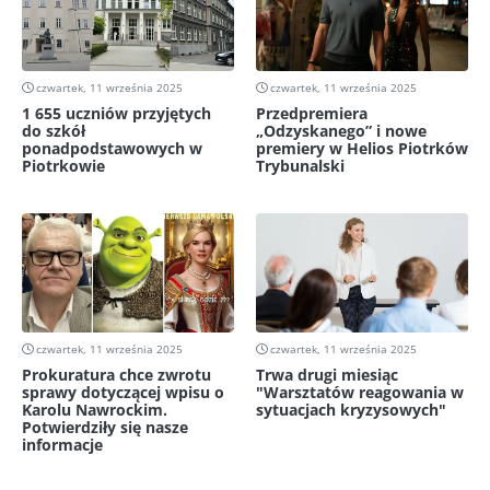
czwartek, 11 września 2025
czwartek, 11 września 2025
1 655 uczniów przyjętych
Przedpremiera
do szkół
„Odzyskanego” i nowe
ponadpodstawowych w
premiery w Helios Piotrków
Piotrkowie
Trybunalski
czwartek, 11 września 2025
czwartek, 11 września 2025
Prokuratura chce zwrotu
Trwa drugi miesiąc
sprawy dotyczącej wpisu o
"Warsztatów reagowania w
Karolu Nawrockim.
sytuacjach kryzysowych"
Potwierdziły się nasze
informacje