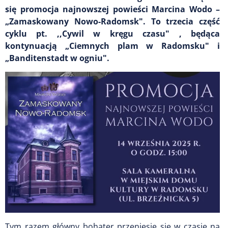
się promocja najnowszej powieści Marcina Wodo –
„Zamaskowany Nowo-Radomsk". To trzecia część
cyklu pt. ,,Cywil w kręgu czasu" , będąca
kontynuacją „Ciemnych plam w Radomsku" i
„Banditenstadt w ogniu".
Tym razem główny bohater przeniesie się w czasie na