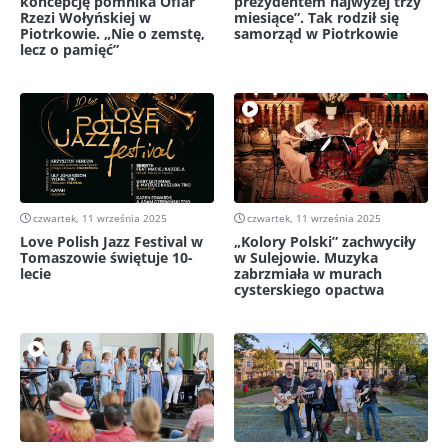
koncepcję pomnika Ofiar
prezydentem najwyżej trzy
Rzezi Wołyńskiej w
miesiące”. Tak rodził się
Piotrkowie. „Nie o zemstę,
samorząd w Piotrkowie
lecz o pamięć”
czwartek, 11 września 2025
czwartek, 11 września 2025
Love Polish Jazz Festival w
„Kolory Polski” zachwyciły
Tomaszowie świętuje 10-
w Sulejowie. Muzyka
lecie
zabrzmiała w murach
cysterskiego opactwa