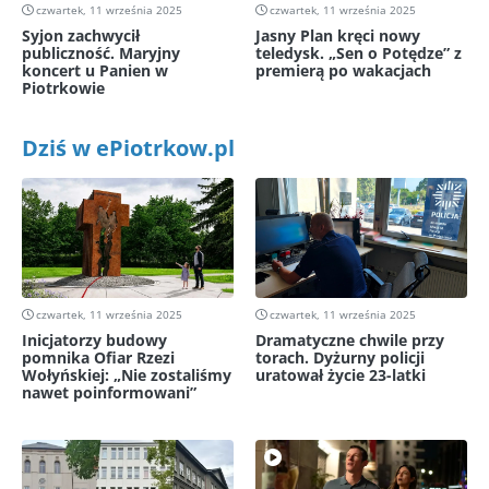
czwartek, 11 września 2025
czwartek, 11 września 2025
Syjon zachwycił
Jasny Plan kręci nowy
publiczność. Maryjny
teledysk. „Sen o Potędze” z
koncert u Panien w
premierą po wakacjach
Piotrkowie
Dziś w ePiotrkow.pl
czwartek, 11 września 2025
czwartek, 11 września 2025
Inicjatorzy budowy
Dramatyczne chwile przy
pomnika Ofiar Rzezi
torach. Dyżurny policji
Wołyńskiej: „Nie zostaliśmy
uratował życie 23-latki
nawet poinformowani”