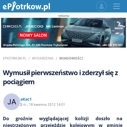
reklama
EPIOTRKOW.PL
WYDARZENIA
WIADOMOŚCI
Wymusił pierwszeństwo i zderzył się z
pociągiem
JaKac1
śr., 18 kwietnia 2012 14:01
Do groźnie wyglądającej kolizji doszło na
niestrzeżonym przejeździe kolejowym w gminie