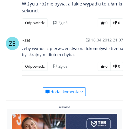
W życiu różnie bywa, a takie wypadki to ułamki
sekund.
Odpowiedz
Zgłoś
0
0
~zet
18.04.2012 21:07
zeby wymusic pierwszenstwo na lokomotywie trzeba
by skrajnym idiotom chyba.
Odpowiedz
Zgłoś
0
0
dodaj komentarz
reklama