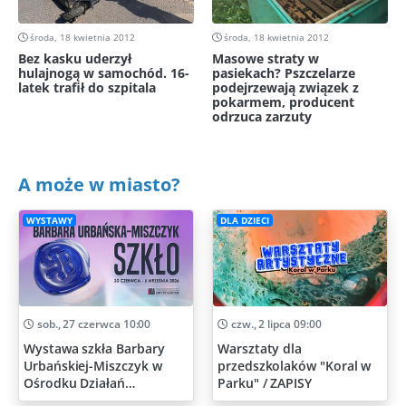
środa, 18 kwietnia 2012
środa, 18 kwietnia 2012
Bez kasku uderzył
Masowe straty w
hulajnogą w samochód. 16-
pasiekach? Pszczelarze
latek trafił do szpitala
podejrzewają związek z
pokarmem, producent
odrzuca zarzuty
A może w miasto?
WYSTAWY
DLA DZIECI
sob., 27 czerwca 10:00
czw., 2 lipca 09:00
Wystawa szkła Barbary
Warsztaty dla
Urbańskiej-Miszczyk w
przedszkolaków "Koral w
Ośrodku Działań
Parku" / ZAPISY
Artystycznych