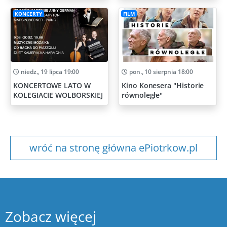
KONCERTY
FILM
niedz., 19 lipca 19:00
pon., 10 sierpnia 18:00
KONCERTOWE LATO W
Kino Konesera "Historie
KOLEGIACIE WOLBORSKIEJ
równoległe"
wróć na stronę główna ePiotrkow.pl
Zobacz więcej