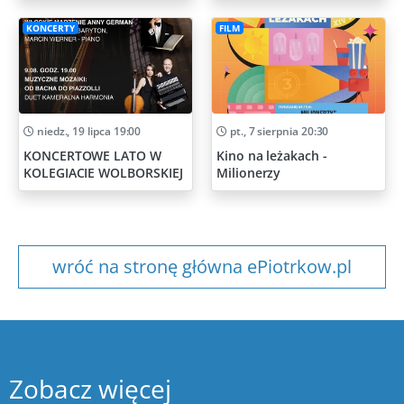
KONCERTY
FILM
niedz., 19 lipca 19:00
pt., 7 sierpnia 20:30
KONCERTOWE LATO W
Kino na leżakach -
KOLEGIACIE WOLBORSKIEJ
Milionerzy
wróć na stronę główna ePiotrkow.pl
Zobacz więcej