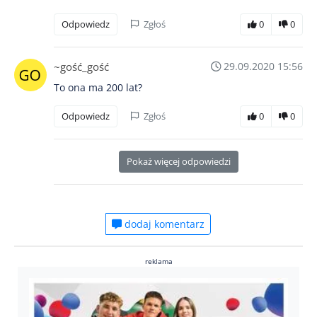
Odpowiedz
Zgłoś
0
0
~gość_gość
29.09.2020 15:56
To ona ma 200 lat?
Odpowiedz
Zgłoś
0
0
Pokaż więcej odpowiedzi
dodaj komentarz
reklama