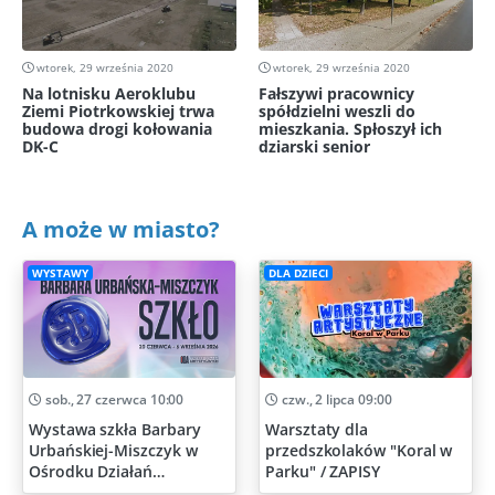
wtorek, 29 września 2020
wtorek, 29 września 2020
Na lotnisku Aeroklubu
Fałszywi pracownicy
Ziemi Piotrkowskiej trwa
spółdzielni weszli do
budowa drogi kołowania
mieszkania. Spłoszył ich
DK-C
dziarski senior
A może w miasto?
WYSTAWY
DLA DZIECI
sob., 27 czerwca 10:00
czw., 2 lipca 09:00
Wystawa szkła Barbary
Warsztaty dla
Urbańskiej-Miszczyk w
przedszkolaków "Koral w
Ośrodku Działań
Parku" / ZAPISY
Artystycznych