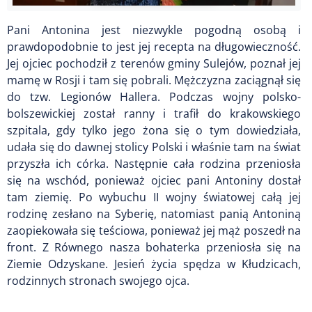
Pani Antonina jest niezwykle pogodną osobą i
prawdopodobnie to jest jej recepta na długowieczność.
Jej ojciec pochodził z terenów gminy Sulejów, poznał jej
mamę w Rosji i tam się pobrali. Mężczyzna zaciągnął się
do tzw. Legionów Hallera. Podczas wojny polsko-
bolszewickiej został ranny i trafił do krakowskiego
szpitala, gdy tylko jego żona się o tym dowiedziała,
udała się do dawnej stolicy Polski i właśnie tam na świat
przyszła ich córka. Następnie cała rodzina przeniosła
się na wschód, ponieważ ojciec pani Antoniny dostał
tam ziemię. Po wybuchu II wojny światowej całą jej
rodzinę zesłano na Syberię, natomiast panią Antoniną
zaopiekowała się teściowa, ponieważ jej mąż poszedł na
front. Z Równego nasza bohaterka przeniosła się na
Ziemie Odzyskane. Jesień życia spędza w Kłudzicach,
rodzinnych stronach swojego ojca.