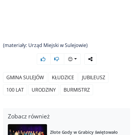
(materiały: Urząd Miejski w Sulejowie)
😊
GMINA SULEJÓW
KŁUDZICE
JUBILEUSZ
100 LAT
URODZINY
BURMISTRZ
Zobacz również
Złote Gody w Grabicy świętowało