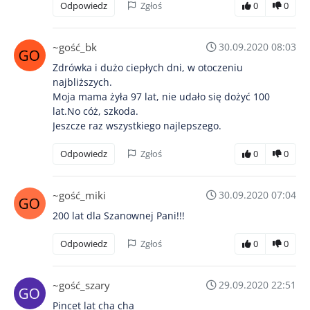
Odpowiedz
Zgłoś
0
0
~gość_bk
30.09.2020 08:03
Zdrówka i dużo ciepłych dni, w otoczeniu
najbliższych.
Moja mama żyła 97 lat, nie udało się dożyć 100
lat.No cóż, szkoda.
Jeszcze raz wszystkiego najlepszego.
Odpowiedz
Zgłoś
0
0
~gość_miki
30.09.2020 07:04
200 lat dla Szanownej Pani!!!
Odpowiedz
Zgłoś
0
0
~gość_szary
29.09.2020 22:51
Pincet lat cha cha