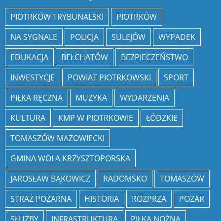
PIOTRKÓW TRYBUNALSKI
PIOTRKÓW
NA SYGNALE
POLICJA
SULEJÓW
WYPADEK
EDUKACJA
BEŁCHATÓW
BEZPIECZEŃSTWO
INWESTYCJE
POWIAT PIOTRKOWSKI
SPORT
PIŁKA RĘCZNA
MUZYKA
WYDARZENIA
KULTURA
KMP W PIOTRKOWIE
ŁÓDZKIE
TOMASZÓW MAZOWIECKI
GMINA WOLA KRZYSZTOPORSKA
JAROSŁAW BĄKOWICZ
RADOMSKO
TOMASZÓW
STRAŻ POŻARNA
HISTORIA
ROZPRZA
POŻAR
SŁUŻBY
INFRASTRUKTURA
PIŁKA NOŻNA