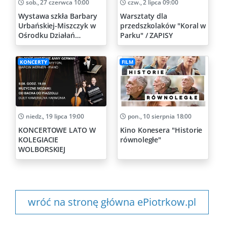
sob., 27 czerwca 10:00
czw., 2 lipca 09:00
Wystawa szkła Barbary
Warsztaty dla
Urbańskiej-Miszczyk w
przedszkolaków "Koral w
Ośrodku Działań
Parku" / ZAPISY
Artystycznych
KONCERTY
FILM
niedz., 19 lipca 19:00
pon., 10 sierpnia 18:00
KONCERTOWE LATO W
Kino Konesera "Historie
KOLEGIACIE
równoległe"
WOLBORSKIEJ
wróć na stronę główna ePiotrkow.pl