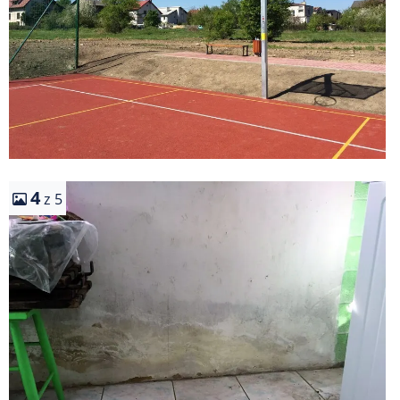
4
z 5