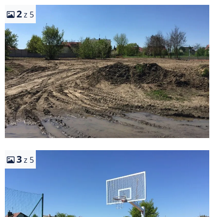
2
z 5
3
z 5