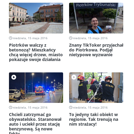
niedziela, 15 maja 2016
niedziela, 15 maja 2016
Piotrków walczy z
Znany TikToker przyjechał
betonozą? Mieszkańcy
do Piotrkowa. Podjął
chcą więcej drzew, miasto
nietypowe wyzwanie
pokazuje swoje działania
niedziela, 15 maja 2016
niedziela, 15 maja 2016
Chcieli zatrzymać go
To jedyny taki obiekt w
obywatelsko. Staranował
regionie. Tak trenują na
auto i uciekł przez stację
nim strażacy!
benzynową. Są nowe
fakty