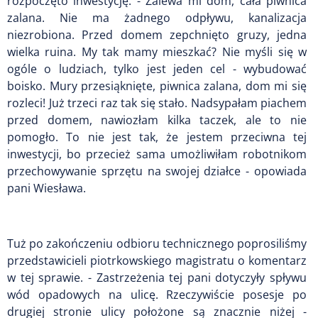
rozpoczęto inwestycję. - Zalewa mi dom, cała piwnica
zalana. Nie ma żadnego odpływu, kanalizacja
niezrobiona. Przed domem zepchnięto gruzy, jedna
wielka ruina. My tak mamy mieszkać? Nie myśli się w
ogóle o ludziach, tylko jest jeden cel - wybudować
boisko. Mury przesiąknięte, piwnica zalana, dom mi się
rozleci! Już trzeci raz tak się stało. Nadsypałam piachem
przed domem, nawiozłam kilka taczek, ale to nie
pomogło. To nie jest tak, że jestem przeciwna tej
inwestycji, bo przecież sama umożliwiłam robotnikom
przechowywanie sprzętu na swojej działce - opowiada
pani Wiesława.
Tuż po zakończeniu odbioru technicznego poprosiliśmy
przedstawicieli piotrkowskiego magistratu o komentarz
w tej sprawie. - Zastrzeżenia tej pani dotyczyły spływu
wód opadowych na ulicę. Rzeczywiście posesje po
drugiej stronie ulicy położone są znacznie niżej -