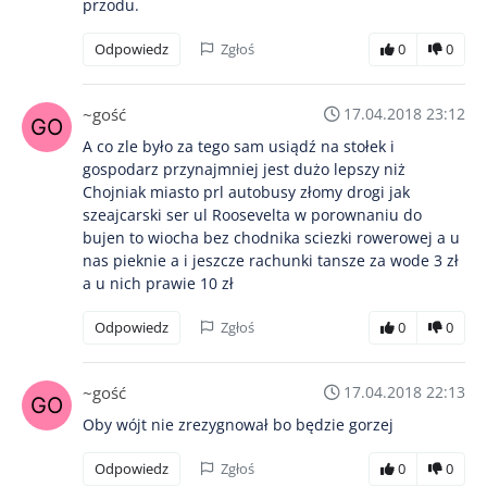
przodu.
Odpowiedz
Zgłoś
0
0
~gość
17.04.2018 23:12
A co zle było za tego sam usiądź na stołek i
gospodarz przynajmniej jest dużo lepszy niż
Chojniak miasto prl autobusy złomy drogi jak
szeajcarski ser ul Roosevelta w porownaniu do
bujen to wiocha bez chodnika sciezki rowerowej a u
nas pieknie a i jeszcze rachunki tansze za wode 3 zł
a u nich prawie 10 zł
Odpowiedz
Zgłoś
0
0
~gość
17.04.2018 22:13
Oby wójt nie zrezygnował bo będzie gorzej
Odpowiedz
Zgłoś
0
0