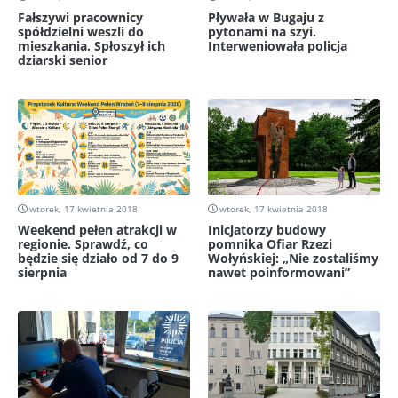
Fałszywi pracownicy
Pływała w Bugaju z
spółdzielni weszli do
pytonami na szyi.
mieszkania. Spłoszył ich
Interweniowała policja
dziarski senior
wtorek, 17 kwietnia 2018
wtorek, 17 kwietnia 2018
Weekend pełen atrakcji w
Inicjatorzy budowy
regionie. Sprawdź, co
pomnika Ofiar Rzezi
będzie się działo od 7 do 9
Wołyńskiej: „Nie zostaliśmy
sierpnia
nawet poinformowani”