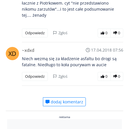
łacznie z Piotrkowem. cyt "nie przedstawiono
nikomu zarzutów"...i to jest całe podsumowanie
tej.... żenady
Odpowiedz
Zgłoś
0
0
~xdxd
17.04.2018 07:56
Niech wezmą się za kładzenie asfaltu bo drogi są
fatalne. Niedługo to koła pourywam w aucie
Odpowiedz
Zgłoś
0
0
dodaj komentarz
reklama