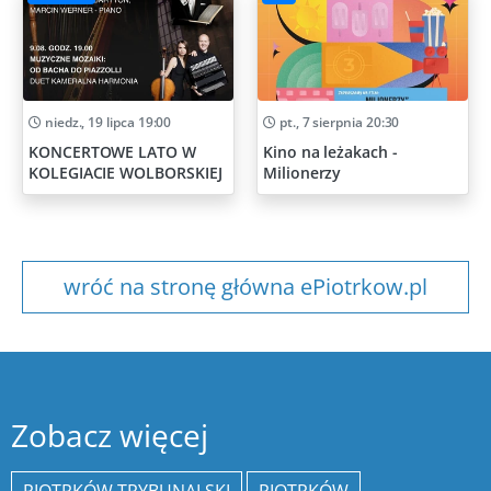
niedz., 19 lipca 19:00
pt., 7 sierpnia 20:30
KONCERTOWE LATO W
Kino na leżakach -
KOLEGIACIE WOLBORSKIEJ
Milionerzy
wróć na stronę główna ePiotrkow.pl
Zobacz więcej