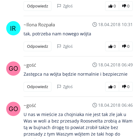
Odpowiedz
Zgłoś
0
0
~Ilona Rozpała
18.04.2018 10:31
tak, potrzeba nam nowego wójta
Odpowiedz
Zgłoś
0
0
~gość
18.04.2018 06:49
Zastępca na wójta będzie normalnie i bezpiecznie
Odpowiedz
Zgłoś
0
0
~gość
18.04.2018 06:46
U nas w mieście za chojniaka nie jest tak zle jak u
Was w woli a bez przesady Roosevelta zrobią a Wam
tą w bujnach drogę to powiat zrobił także bez
przesady z tym Waszym wójtem że taki hop do