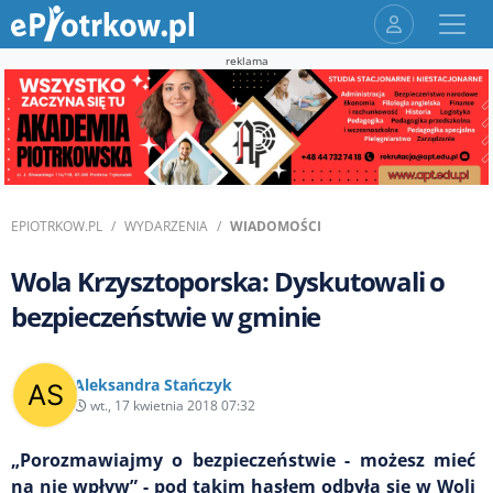
reklama
EPIOTRKOW.PL
WYDARZENIA
WIADOMOŚCI
Wola Krzysztoporska: Dyskutowali o
bezpieczeństwie w gminie
Aleksandra Stańczyk
wt., 17 kwietnia 2018 07:32
„Porozmawiajmy o bezpieczeństwie - możesz mieć
na nie wpływ” - pod takim hasłem odbyła się w Woli