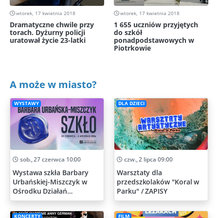
wtorek, 17 kwietnia 2018
wtorek, 17 kwietnia 2018
Dramatyczne chwile przy
1 655 uczniów przyjętych
torach. Dyżurny policji
do szkół
uratował życie 23-latki
ponadpodstawowych w
Piotrkowie
A może w miasto?
WYSTAWY
DLA DZIECI
sob., 27 czerwca 10:00
czw., 2 lipca 09:00
Wystawa szkła Barbary
Warsztaty dla
Urbańskiej-Miszczyk w
przedszkolaków "Koral w
Ośrodku Działań
Parku" / ZAPISY
Artystycznych
KONCERTY
FILM