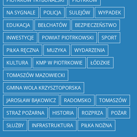
PIOTRKÓW TRYBUNALSKI
PIOTRKÓW
NA SYGNALE
POLICJA
SULEJÓW
WYPADEK
EDUKACJA
BEŁCHATÓW
BEZPIECZEŃSTWO
INWESTYCJE
POWIAT PIOTRKOWSKI
SPORT
PIŁKA RĘCZNA
MUZYKA
WYDARZENIA
KULTURA
KMP W PIOTRKOWIE
ŁÓDZKIE
TOMASZÓW MAZOWIECKI
GMINA WOLA KRZYSZTOPORSKA
JAROSŁAW BĄKOWICZ
RADOMSKO
TOMASZÓW
STRAŻ POŻARNA
HISTORIA
ROZPRZA
POŻAR
SŁUŻBY
INFRASTRUKTURA
PIŁKA NOŻNA