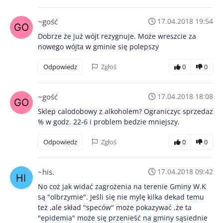
~gość
17.04.2018 19:54
Dobrze że już wójt rezygnuje. Może wreszcie za
nowego wójta w gminie się polepszy
Odpowiedz
Zgłoś
0
0
~gość
17.04.2018 18:08
Sklep calodobowy z alkoholem? Ograniczyc sprzedaz
% w godz. 22-6 i problem bedzie mniejszy.
Odpowiedz
Zgłoś
0
0
~his.
17.04.2018 09:42
No coż jak widać zagrożenia na terenie Gminy W.K
są "olbrzymie". Jeśli się nie mylę kilka dekad temu
też ,ale skład "speców" może pokazywać ,że ta
"epidemia" może się przenieść na gminy sąsiednie