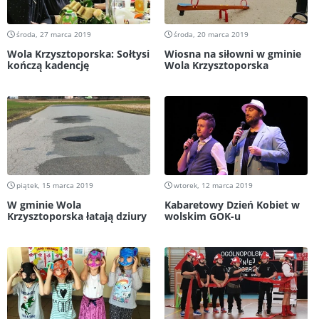
środa, 27 marca 2019
środa, 20 marca 2019
Wola Krzysztoporska: Sołtysi
Wiosna na siłowni w gminie
kończą kadencję
Wola Krzysztoporska
piątek, 15 marca 2019
wtorek, 12 marca 2019
W gminie Wola
Kabaretowy Dzień Kobiet w
Krzysztoporska łatają dziury
wolskim GOK-u