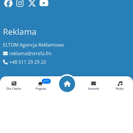
Reklama
ELTOM Agencja Reklamowa
reklama@strefa.fm
+48 511 29 29 20
21°C
Wyszukaj więcej
Dla Ciebie
Pogoda
Kontakt
Radio
szukaj