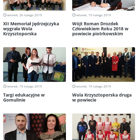
wtorek, 26 lutego 2019
wtorek, 19 lutego 2019
XII Memoriał Jędrzejczyka
Wójt Roman Drozdek
wygrała Wola
Człowiekiem Roku 2018 w
Krzysztoporska
powiecie piotrkowskim
wtorek, 19 lutego 2019
wtorek, 19 lutego 2019
Targi edukacyjne w
Wola Krzysztoporska druga
Gomulinie
w powiecie