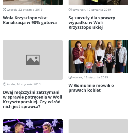
wtorek, 22 stycznia 2019
czwartek, 17 stycznia 2019
Wola Krzysztoporska:
Są zarzuty dla sprawcy
Kanalizacja w 90% gotowa
wypadku w Woli
Krzysztoporskiej
wtorek, 15 stycznia 2019
środa, 16 stycznia 2019
W Gomulinie mówili o
prawach kobiet
Dwaj mężczyźni zatrzymani
w sprawie potrącenia w Woli
Krzysztoporskiej. Czy wśród
nich jest sprawca?