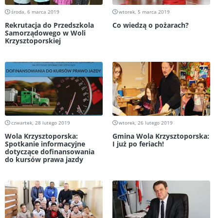
środa, 6 marca 2019
wtorek, 5 marca 2019
Rekrutacja do Przedszkola
Co wiedzą o pożarach?
Samorządowego w Woli
Krzysztoporskiej
czwartek, 28 lutego 2019
wtorek, 26 lutego 2019
Wola Krzysztoporska:
Gmina Wola Krzysztoporska:
Spotkanie informacyjne
I już po feriach!
dotyczące dofinansowania
do kursów prawa jazdy