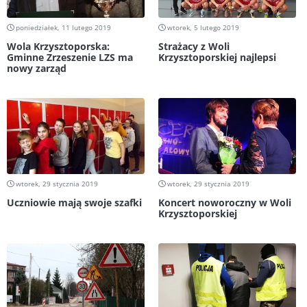
poniedziałek, 11 lutego 2019
wtorek, 5 lutego 2019
Wola Krzysztoporska:
Strażacy z Woli
Gminne Zrzeszenie LZS ma
Krzysztoporskiej najlepsi
nowy zarząd
wtorek, 29 stycznia 2019
wtorek, 29 stycznia 2019
Uczniowie mają swoje szafki
Koncert noworoczny w Woli
Krzysztoporskiej