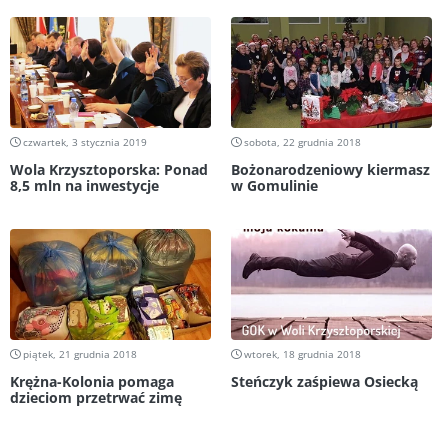
czwartek, 3 stycznia 2019
sobota, 22 grudnia 2018
Wola Krzysztoporska: Ponad
Bożonarodzeniowy kiermasz
8,5 mln na inwestycje
w Gomulinie
piątek, 21 grudnia 2018
wtorek, 18 grudnia 2018
Krężna-Kolonia pomaga
Steńczyk zaśpiewa Osiecką
dzieciom przetrwać zimę