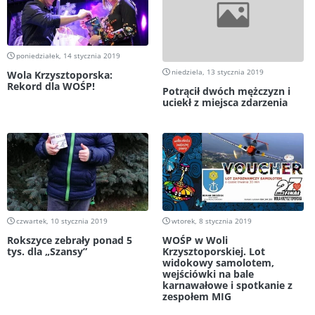
poniedziałek, 14 stycznia 2019
niedziela, 13 stycznia 2019
Wola Krzysztoporska:
Rekord dla WOŚP!
Potrącił dwóch mężczyzn i
uciekł z miejsca zdarzenia
czwartek, 10 stycznia 2019
wtorek, 8 stycznia 2019
Rokszyce zebrały ponad 5
WOŚP w Woli
tys. dla „Szansy”
Krzysztoporskiej. Lot
widokowy samolotem,
wejściówki na bale
karnawałowe i spotkanie z
zespołem MIG