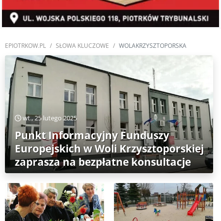
EPIOTRKOW.PL
SŁOWA KLUCZOWE
WOLAKRZYSZTOPORSKA
wt., 25 lutego 2025
Punkt Informacyjny Funduszy
Europejskich w Woli Krzysztoporskiej
zaprasza na bezpłatne konsultacje