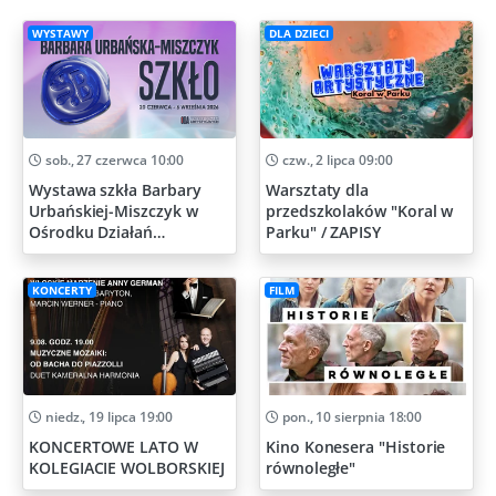
WYSTAWY
DLA DZIECI
sob., 27 czerwca 10:00
czw., 2 lipca 09:00
Wystawa szkła Barbary
Warsztaty dla
Urbańskiej-Miszczyk w
przedszkolaków "Koral w
Ośrodku Działań
Parku" / ZAPISY
Artystycznych
KONCERTY
FILM
niedz., 19 lipca 19:00
pon., 10 sierpnia 18:00
KONCERTOWE LATO W
Kino Konesera "Historie
KOLEGIACIE WOLBORSKIEJ
równoległe"