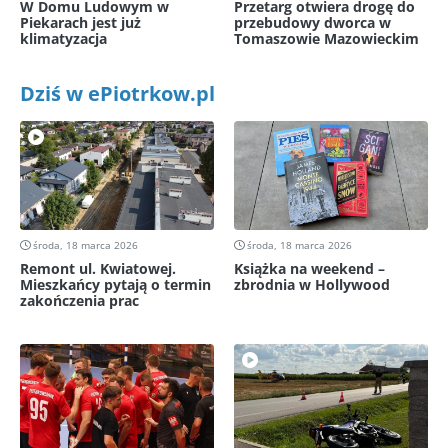
W Domu Ludowym w
Przetarg otwiera drogę do
Piekarach jest już
przebudowy dworca w
klimatyzacja
Tomaszowie Mazowieckim
Dziś w ePiotrkow.pl
środa, 18 marca 2026
środa, 18 marca 2026
Remont ul. Kwiatowej.
Książka na weekend –
Mieszkańcy pytają o termin
zbrodnia w Hollywood
zakończenia prac