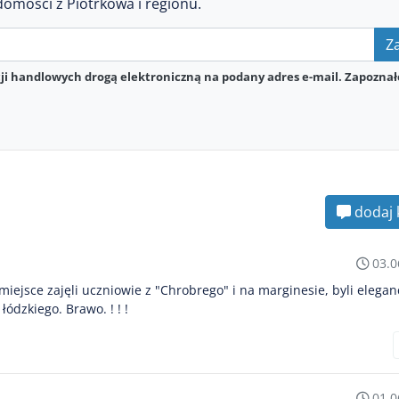
domości z Piotrkowa i regionu.
Za
i handlowych drogą elektroniczną na podany adres e-mail. Zapoznał
dodaj 
03.0
miejsce zajęli uczniowie z "Chrobrego" i na marginesie, byli elegan
ódzkiego. Brawo. ! ! !
01.0