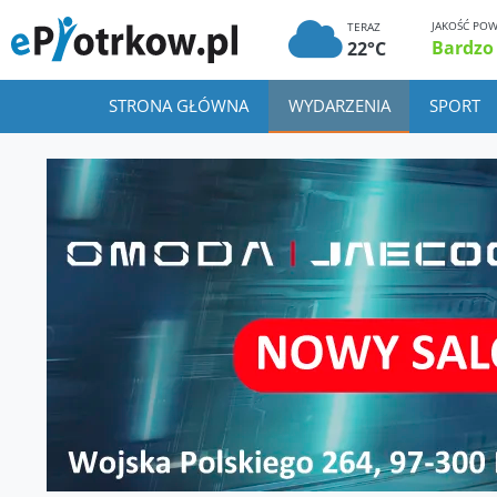
JAKOŚĆ POW
TERAZ
Bardzo
22°C
STRONA GŁÓWNA
WYDARZENIA
SPORT