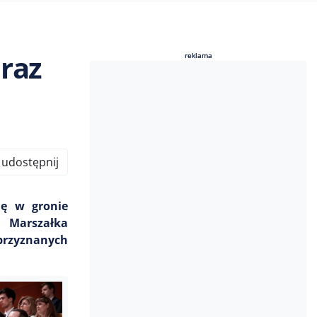
oraz
reklama
reklama
udostępnij
ię w gronie
e Marszałka
 przyznanych