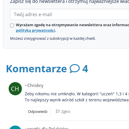
Zapisz się do newslettera i otrzymuj najważniejsze wia
Wyrażam zgodę na otrzymywanie newslettera oraz informacj
polityką prywatności
.
Możesz zrezygnować z subskrypcji w każdej chwili.
Komentarze
4
~Chrobry
Żeby nikomu nie umknęło. W kategorii "uczeń" 1,3 i 4 
To najlepszy wynik wśród szkół z terenu województwa ł
Odpowiedz
Zgłoś
~resztki dla Polakóów