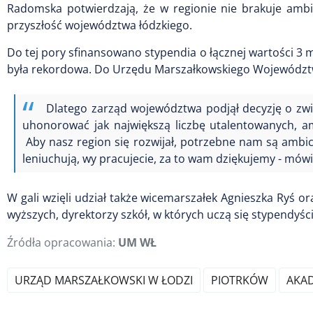
Radomska potwierdzają, że w regionie nie brakuje ambi
przyszłość województwa łódzkiego.
Do tej pory sfinansowano stypendia o łącznej wartości 3 m
była rekordowa. Do Urzędu Marszałkowskiego Województw
Dlatego zarząd województwa podjął decyzję o zwię
uhonorować jak największą liczbę utalentowanych, a
Aby nasz region się rozwijał, potrzebne nam są ambicj
leniuchują, wy pracujecie, za to wam dziękujemy - mów
W gali wzięli udział także wicemarszałek Agnieszka Ryś or
wyższych, dyrektorzy szkół, w których uczą się stypendyści
Źródła opracowania:
UM WŁ
URZĄD MARSZAŁKOWSKI W ŁODZI
PIOTRKÓW
AKA