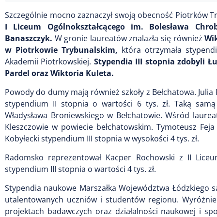
Szczególnie mocno zaznaczył swoją obecność Piotrków Tryb
I Liceum Ogólnokształcącego im. Bolesława Chro
Banaszczyk.
W gronie laureatów znalazła się również
Wi
w Piotrkowie Trybunalskim,
która otrzymała stypendiu
Akademii Piotrkowskiej.
Stypendia III stopnia zdobyli 
Pardel oraz Wiktoria Kuleta.
Powody do dumy mają również szkoły z Bełchatowa. Julia 
stypendium II stopnia o wartości 6 tys. zł. Taką sam
Władysława Broniewskiego w Bełchatowie. Wśród laurea
Kleszczowie w powiecie bełchatowskim. Tymoteusz Feja 
Kobyłecki stypendium III stopnia w wysokości 4 tys. zł.
Radomsko reprezentował Kacper Rochowski z II Liceum
stypendium III stopnia o wartości 4 tys. zł.
Stypendia naukowe Marszałka Województwa Łódzkiego są 
utalentowanych uczniów i studentów regionu. Wyróżnien
projektach badawczych oraz działalności naukowej i spo