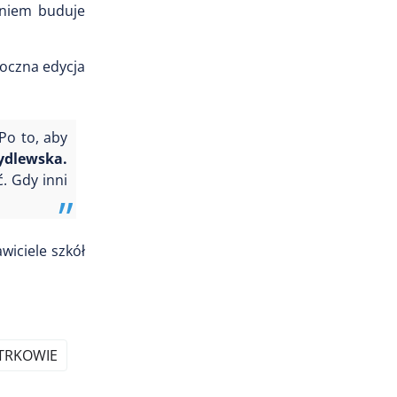
aniem buduje
roczna edycja
Po to, aby
ydlewska.
. Gdy inni
wiciele szkół
OTRKOWIE