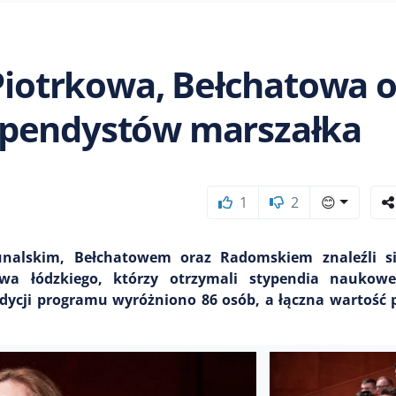
 Piotrkowa, Bełchatowa 
ypendystów marszałka
1
2
😊
unalskim, Bełchatowem oraz Radomskiem znaleźli s
wa łódzkiego, którzy otrzymali stypendia naukow
dycji programu wyróżniono 86 osób, a łączna wartość