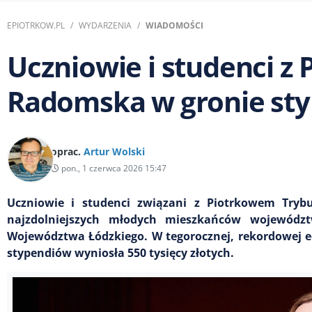
EPIOTRKOW.PL
WYDARZENIA
WIADOMOŚCI
Uczniowie i studenci z
Radomska w gronie st
oprac.
Artur Wolski
pon., 1 czerwca 2026 15:47
Uczniowie i studenci związani z Piotrkowem Tryb
najzdolniejszych młodych mieszkańców województ
Województwa Łódzkiego. W tegorocznej, rekordowej e
stypendiów wyniosła 550 tysięcy złotych.