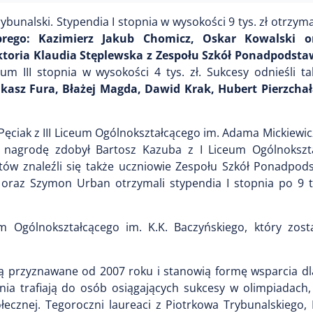
unalski. Stypendia I stopnia w wysokości 9 tys. zł otrzyma
brego: Kazimierz Jakub Chomicz, Oskar Kowalski 
ktoria Klaudia Stęplewska z Zespołu Szkół Ponadpodst
m III stopnia w wysokości 4 tys. zł. Sukcesy odnieśli ta
Łukasz Fura, Błażej Magda, Dawid Krak, Hubert Pierzcha
Pęciak z III Liceum Ogólnokształcącego im. Adama Mickiewi
ą nagrodę zdobył Bartosz Kazuba z I Liceum Ogólnokszt
tów znaleźli się także uczniowie Zespołu Szkół Ponadpo
oraz Szymon Urban otrzymali stypendia I stopnia po 9 tys
 Ogólnokształcącego im. K.K. Baczyńskiego, który zost
przyznawane od 2007 roku i stanowią formę wsparcia dla
ia trafiają do osób osiągających sukcesy w olimpiadach,
łecznej. Tegoroczni laureaci z Piotrkowa Trybunalskiego,