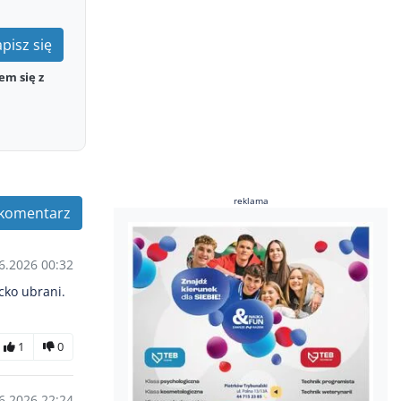
pisz się
em się z
reklama
komentarz
6.2026 00:32
cko ubrani.
1
0
6.2026 22:24