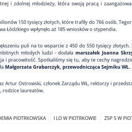
tnej i zdolnej młodzieży, która swoją pracą i zaangażow
ilionów 150 tysięcy złotych, które trafiły do 766 osób. Tego
a Łódzkiego wpłynęło aż 185 wniosków o stypendia.
kszeniu puli na to wsparcie z 450 do 550 tysięcy złotych. 
mbitnych młodych ludzi - dodała
marszałek Joanna Skrz
a i pracowitość. Spotkaliśmy się tu, aby te cechy nagrodzić
iła
Małgorzata Grabarczyk, przewodnicząca Sejmiku WŁ.
az Artur Ostrowski, członek Zarządu WŁ, rektorzy i przedsta
, rodzice laureatów.
DEMIA PIOTRKOWSKA
I LO W PIOTRKOWIE
ZSP 5 W PI