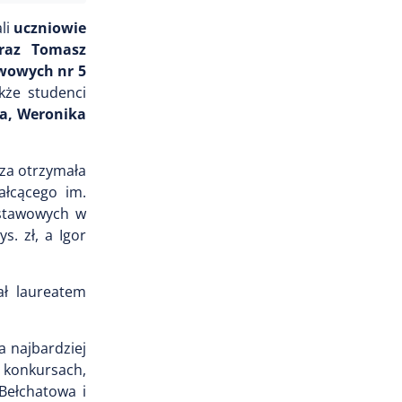
li
uczniowie
oraz Tomasz
awowych nr 5
kże studenci
ła, Weronika
cza otrzymała
ałcącego im.
dstawowych w
. zł, a Igor
ał laureatem
 najbardziej
 konkursach,
 Bełchatowa i