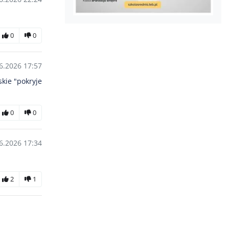
0
0
6.2026 17:57
skie "pokryje
0
0
6.2026 17:34
2
1