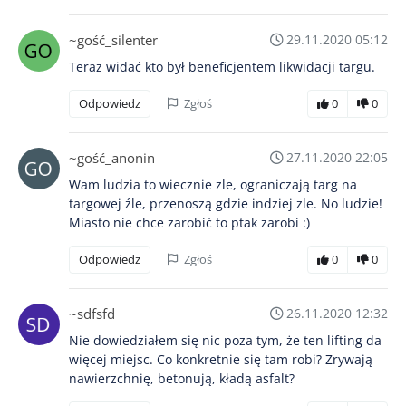
~gość_silenter
29.11.2020 05:12
Teraz widać kto był beneficjentem likwidacji targu.
Odpowiedz
Zgłoś
0
0
~gość_anonin
27.11.2020 22:05
Wam ludzia to wiecznie zle, ograniczają targ na
targowej źle, przenoszą gdzie indziej zle. No ludzie!
Miasto nie chce zarobić to ptak zarobi :)
Odpowiedz
Zgłoś
0
0
~sdfsfd
26.11.2020 12:32
Nie dowiedziałem się nic poza tym, że ten lifting da
więcej miejsc. Co konkretnie się tam robi? Zrywają
nawierzchnię, betonują, kładą asfalt?