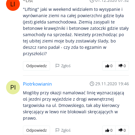
~List
01.12.2020 07:52
"Lifting" jaki w weekend widziałem to wysypanie i
wyrównanie ziemi na całej powierzchni gdzie była
(jest) giełda samochodowa. Ziemią zasypali te
betonowe krawężniki i betonowe zatoczki gdzie stały
samochody na sprzedaż. Niestety przechodząc po
tej ubitej ziemi moje buty zostawiały ślady, bo
deszcz rano padał - czy zda to egzamin w
przyszłości?
Odpowiedz
Zgłoś
0
0
Piotrkowianin
29.11.2020 19:46
Mogliby przy okazji namalować linię wyznaczającą
oś jezdni przy wyjeździe z drogi wewnętrznej
targowiska na ul. Dmowskiego, tak aby kierowcy
skręcający w lewo nie blokowali skręcających w
prawo.
Odpowiedz
Zgłoś
0
0