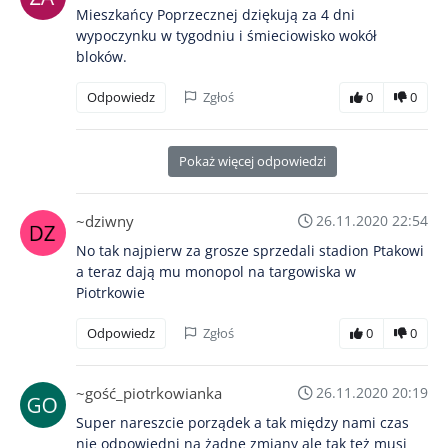
Mieszkańcy Poprzecznej dziękują za 4 dni
wypoczynku w tygodniu i śmieciowisko wokół
bloków.
Odpowiedz
Zgłoś
0
0
Pokaż więcej odpowiedzi
~dziwny
26.11.2020 22:54
No tak najpierw za grosze sprzedali stadion Ptakowi
a teraz dają mu monopol na targowiska w
Piotrkowie
Odpowiedz
Zgłoś
0
0
~gość_piotrkowianka
26.11.2020 20:19
Super nareszcie porządek a tak między nami czas
nie odpowiedni na żadne zmiany ale tak też musi