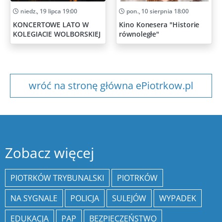
niedz., 19 lipca 19:00
pon., 10 sierpnia 18:00
KONCERTOWE LATO W
Kino Konesera "Historie
KOLEGIACIE WOLBORSKIEJ
równoległe"
wróć na stronę główna ePiotrkow.pl
Zobacz więcej
PIOTRKÓW TRYBUNALSKI
PIOTRKÓW
NA SYGNALE
POLICJA
SULEJÓW
WYPADEK
EDUKACJA
PAP
BEZPIECZEŃSTWO