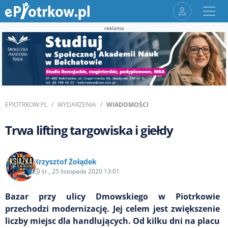
reklama
EPIOTRKOW.PL
WYDARZENIA
WIADOMOŚCI
Trwa lifting targowiska i giełdy
Krzysztof Żołądek
śr., 25 listopada 2020 13:01
Bazar przy ulicy Dmowskiego w Piotrkowie
przechodzi modernizację. Jej celem jest zwiększenie
liczby miejsc dla handlujących. Od kilku dni na placu