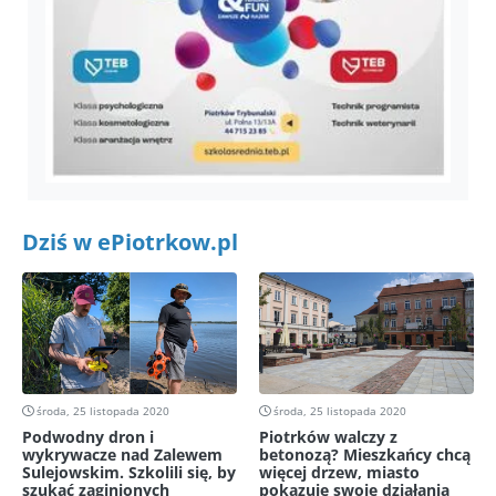
Dziś w ePiotrkow.pl
środa, 25 listopada 2020
środa, 25 listopada 2020
Podwodny dron i
Piotrków walczy z
wykrywacze nad Zalewem
betonozą? Mieszkańcy chcą
Sulejowskim. Szkolili się, by
więcej drzew, miasto
szukać zaginionych
pokazuje swoje działania