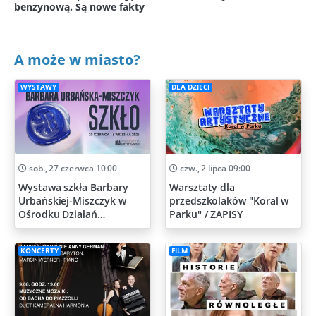
benzynową. Są nowe fakty
A może w miasto?
WYSTAWY
DLA DZIECI
sob., 27 czerwca 10:00
czw., 2 lipca 09:00
Wystawa szkła Barbary
Warsztaty dla
Urbańskiej-Miszczyk w
przedszkolaków "Koral w
Ośrodku Działań
Parku" / ZAPISY
Artystycznych
KONCERTY
FILM