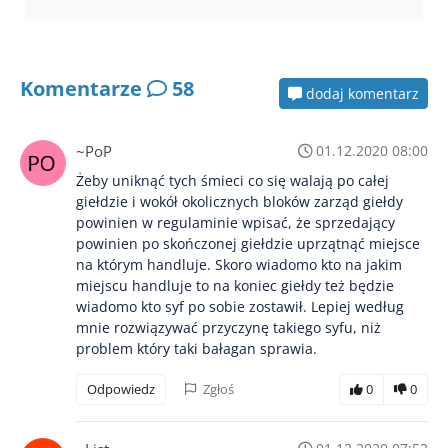
Komentarze
58
dodaj komentarz
~PoP
01.12.2020 08:00
Żeby uniknąć tych śmieci co się walają po całej
giełdzie i wokół okolicznych bloków zarząd giełdy
powinien w regulaminie wpisać, że sprzedający
powinien po skończonej giełdzie uprzątnąć miejsce
na którym handluje. Skoro wiadomo kto na jakim
miejscu handluje to na koniec giełdy też będzie
wiadomo kto syf po sobie zostawił. Lepiej według
mnie rozwiązywać przyczynę takiego syfu, niż
problem który taki bałagan sprawia.
Odpowiedz
Zgłoś
0
0