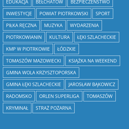
EDUKACJA
BEŁCHATÓW
BEZPIECZEŃSTWO
INWESTYCJE
POWIAT PIOTRKOWSKI
SPORT
PIŁKA RĘCZNA
MUZYKA
WYDARZENIA
PIOTRKOWIANIN
KULTURA
ŁĘKI SZLACHECKIE
KMP W PIOTRKOWIE
ŁÓDZKIE
TOMASZÓW MAZOWIECKI
KSIĄŻKA NA WEEKEND
GMINA WOLA KRZYSZTOPORSKA
GMINA ŁĘKI SZLACHECKIE
JAROSŁAW BĄKOWICZ
RADOMSKO
ORLEN SUPERLIGA
TOMASZÓW
KRYMINAŁ
STRAŻ POŻARNA