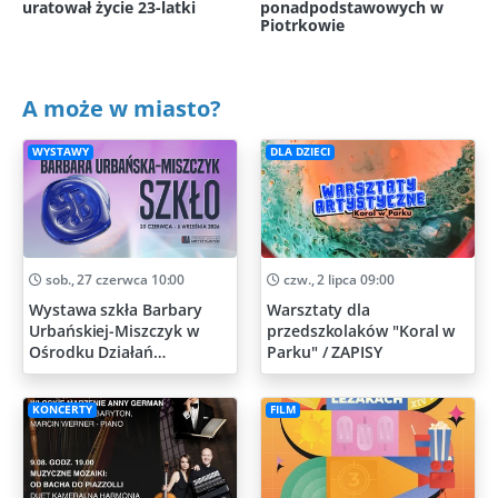
uratował życie 23-latki
ponadpodstawowych w
Piotrkowie
A może w miasto?
WYSTAWY
DLA DZIECI
sob., 27 czerwca 10:00
czw., 2 lipca 09:00
Wystawa szkła Barbary
Warsztaty dla
Urbańskiej-Miszczyk w
przedszkolaków "Koral w
Ośrodku Działań
Parku" / ZAPISY
Artystycznych
KONCERTY
FILM