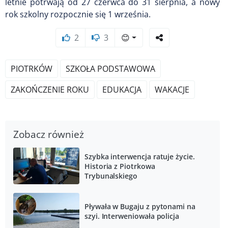
letnie potrwają od 27 czerwca do 31 sierpnia, a nowy
rok szkolny rozpocznie się 1 września.
2
3
😊
PIOTRKÓW
SZKOŁA PODSTAWOWA
ZAKOŃCZENIE ROKU
EDUKACJA
WAKACJE
Zobacz również
Szybka interwencja ratuje życie.
Historia z Piotrkowa
Trybunalskiego
Pływała w Bugaju z pytonami na
szyi. Interweniowała policja