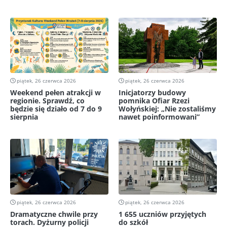
piątek, 26 czerwca 2026
piątek, 26 czerwca 2026
Weekend pełen atrakcji w
Inicjatorzy budowy
regionie. Sprawdź, co
pomnika Ofiar Rzezi
będzie się działo od 7 do 9
Wołyńskiej: „Nie zostaliśmy
sierpnia
nawet poinformowani”
piątek, 26 czerwca 2026
piątek, 26 czerwca 2026
Dramatyczne chwile przy
1 655 uczniów przyjętych
torach. Dyżurny policji
do szkół