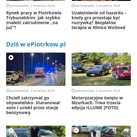
poniedziałek, 2 września 2024
poniedziałek, 2 września 2024
Rynek pracy w Piotrkowie
Uzależnienie od hazardu –
Trybunalskim: jak szybko
kiedy gra przestaje być
znaleźć zatrudnienie „na
rozrywką? Bezpłatna
już”?
terapia w Klinice Wolmed
Dziś w ePiotrkow.pl
poniedziałek, 2 września 2024
poniedziałek, 2 września 2024
Chcieli zatrzymać go
Motoryzacyjne święto w
obywatelsko. Staranował
Mzurkach. Trwa trzecia
auto i uciekł przez stację
edycja ILLUME [FOTO]
benzynową