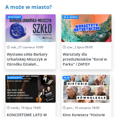
A może w miasto?
WYSTAWY
DLA DZIECI
sob., 27 czerwca 10:00
czw., 2 lipca 09:00
Wystawa szkła Barbary
Warsztaty dla
Urbańskiej-Miszczyk w
przedszkolaków "Koral w
Ośrodku Działań
Parku" / ZAPISY
Artystycznych
KONCERTY
FILM
niedz., 19 lipca 19:00
pon., 10 sierpnia 18:00
KONCERTOWE LATO W
Kino Konesera "Historie