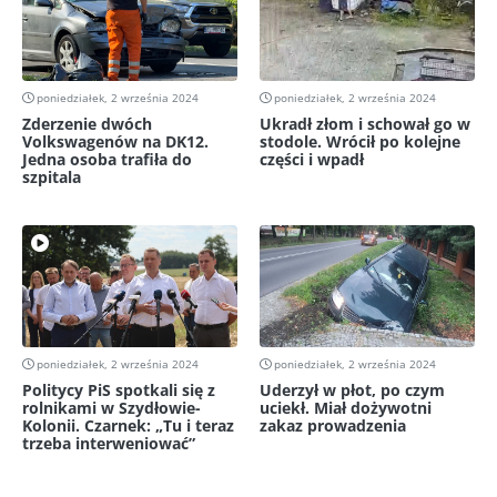
poniedziałek, 2 września 2024
poniedziałek, 2 września 2024
Zderzenie dwóch
Ukradł złom i schował go w
Volkswagenów na DK12.
stodole. Wrócił po kolejne
Jedna osoba trafiła do
części i wpadł
szpitala
poniedziałek, 2 września 2024
poniedziałek, 2 września 2024
Politycy PiS spotkali się z
Uderzył w płot, po czym
rolnikami w Szydłowie-
uciekł. Miał dożywotni
Kolonii. Czarnek: „Tu i teraz
zakaz prowadzenia
trzeba interweniować”