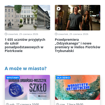
czwartek, 25 czerwca 2026
czwartek, 25 czerwca 2026
1 655 uczniów przyjętych
Przedpremiera
do szkół
„Odzyskanego” i nowe
ponadpodstawowych w
premiery w Helios Piotrków
Piotrkowie
Trybunalski
A może w miasto?
WYSTAWY
DLA DZIECI
sob., 27 czerwca 10:00
czw., 2 lipca 09:00