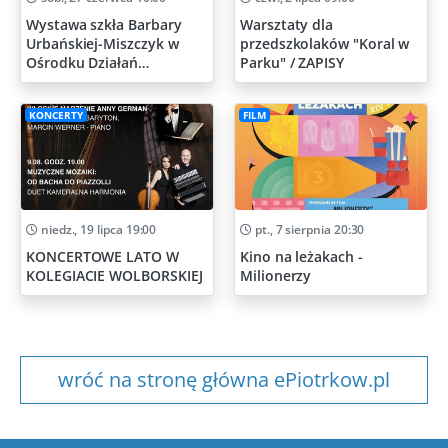
Wystawa szkła Barbary
Warsztaty dla
Urbańskiej-Miszczyk w
przedszkolaków "Koral w
Ośrodku Działań
Parku" / ZAPISY
Artystycznych
KONCERTY
FILM
niedz., 19 lipca 19:00
pt., 7 sierpnia 20:30
KONCERTOWE LATO W
Kino na leżakach -
KOLEGIACIE WOLBORSKIEJ
Milionerzy
wróć na stronę główna ePiotrkow.pl