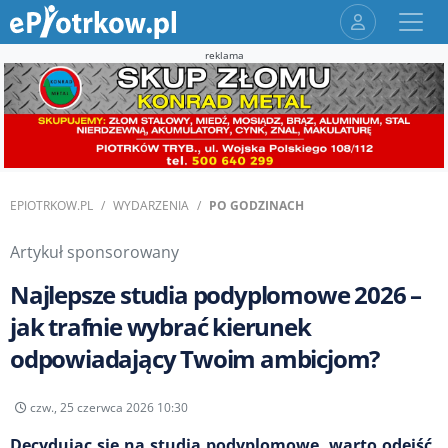
reklama
EPIOTRKOW.PL
WYDARZENIA
PO GODZINACH
Artykuł sponsorowany
Najlepsze studia podyplomowe 2026 –
jak trafnie wybrać kierunek
odpowiadający Twoim ambicjom?
czw., 25 czerwca 2026 10:30
Decydując się na studia podyplomowe, warto odejść