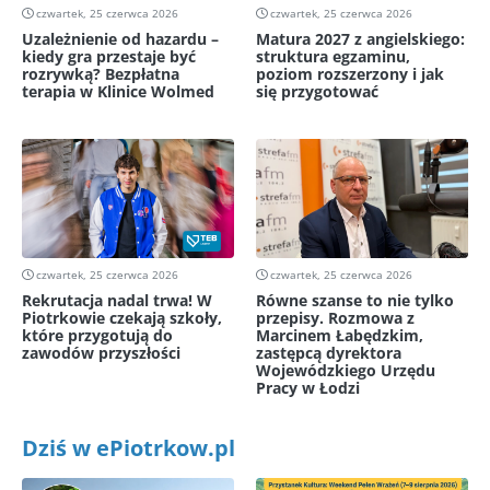
czwartek, 25 czerwca 2026
czwartek, 25 czerwca 2026
Uzależnienie od hazardu –
Matura 2027 z angielskiego:
kiedy gra przestaje być
struktura egzaminu,
rozrywką? Bezpłatna
poziom rozszerzony i jak
terapia w Klinice Wolmed
się przygotować
czwartek, 25 czerwca 2026
czwartek, 25 czerwca 2026
Rekrutacja nadal trwa! W
Równe szanse to nie tylko
Piotrkowie czekają szkoły,
przepisy. Rozmowa z
które przygotują do
Marcinem Łabędzkim,
zawodów przyszłości
zastępcą dyrektora
Wojewódzkiego Urzędu
Pracy w Łodzi
Dziś w ePiotrkow.pl