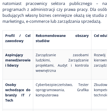
natomiast pracownicy sektora publicznego – na
programach z administracji czy prawa pracy. Dla osób
budujących własny biznes cenniejsze okażą się studia z
marketingu, e-commerce lub zarządzania sprzedażą.
Profil / Cel
Rekomendowane obszary
Cel eduka
zawodowy
studiów
Aspirujący
Zarządzanie zasobami
Rozwój
menedżerowie
ludzkimi, Zarządzanie
kiero
i liderzy
projektami, Audyt i kontrola
zarządzan
wewnętrzna
Osoby
Cyberbezpieczeństwo, Tester
Zbudowa
wchodzące do
oprogramowania, Grafika
kompetenc
branży IT /
komputerowa
technolog
Tech