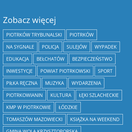
Zobacz więcej
PIOTRKÓW TRYBUNALSKI
PIOTRKÓW
NA SYGNALE
POLICJA
SULEJÓW
WYPADEK
EDUKACJA
BEŁCHATÓW
BEZPIECZEŃSTWO
INWESTYCJE
POWIAT PIOTRKOWSKI
SPORT
PIŁKA RĘCZNA
MUZYKA
WYDARZENIA
PIOTRKOWIANIN
KULTURA
ŁĘKI SZLACHECKIE
KMP W PIOTRKOWIE
ŁÓDZKIE
TOMASZÓW MAZOWIECKI
KSIĄŻKA NA WEEKEND
GMINA WOLA KRZYSZTOPORSKA