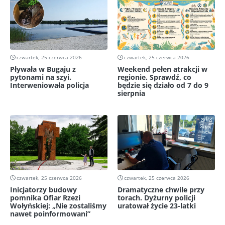
czwartek, 25 czerwca 2026
czwartek, 25 czerwca 2026
Pływała w Bugaju z
Weekend pełen atrakcji w
pytonami na szyi.
regionie. Sprawdź, co
Interweniowała policja
będzie się działo od 7 do 9
sierpnia
czwartek, 25 czerwca 2026
czwartek, 25 czerwca 2026
Inicjatorzy budowy
Dramatyczne chwile przy
pomnika Ofiar Rzezi
torach. Dyżurny policji
Wołyńskiej: „Nie zostaliśmy
uratował życie 23-latki
nawet poinformowani”