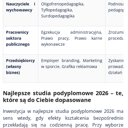
Nauczyciele i
Oligofrenopedagogika,
Podnosze
wychowawcy
Tyflopedagogika,
pedagogi
Surdopedagogika
Pracownicy
Egzekucja administracyjna,
Zrozumie
sektora
Prawo pracy, Prawo karne
procedur 
publicznego
wykonawcze
Przedsiębiorcy
Employer branding, Marketing
Zyskani
(własny
w sporcie, Grafika reklamowa
prowadze
biznes)
działań m
Najlepsze studia podyplomowe 2026 – te,
które są do Ciebie dopasowane
Inwestycja w najlepsze studia podyplomowe 2026 ma
sens wtedy, gdy efekty kształcenia bezpośrednio
przekładają się na codzienną pracę. Przy wyborze