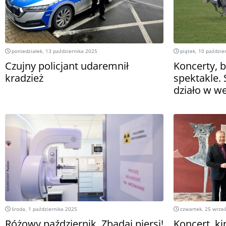
poniedziałek, 13 października 2025
piątek, 10 paździe
Czujny policjant udaremnił
Koncerty, b
kradzież
spektakle. 
działo w w
środa, 1 października 2025
czwartek, 25 wrze
Różowy październik. Zbadaj piersi!
Koncert, ki