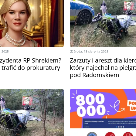
a 2025
środa, 13 sierpnia 2025
zydenta RP Shrekiem?
Zarzuty i areszt dla kie
trafić do prokuratury
który najechał na piel
pod Radomskiem