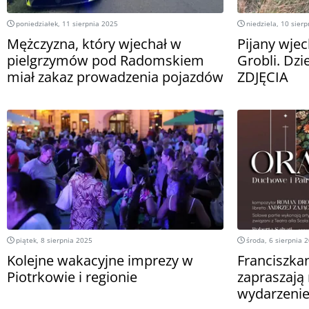
poniedziałek, 11 sierpnia 2025
niedziela, 10 sier
Mężczyzna, który wjechał w
Pijany wje
pielgrzymów pod Radomskiem
Grobli. Dzi
miał zakaz prowadzenia pojazdów
ZDJĘCIA
piątek, 8 sierpnia 2025
środa, 6 sierpnia 
Kolejne wakacyjne imprezy w
Franciszka
Piotrkowie i regionie
zapraszają
wydarzeni