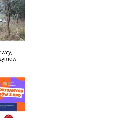
rowcy,
grzymów