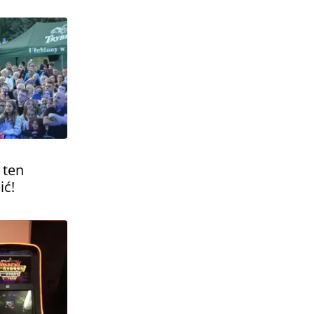
 ten
ić!