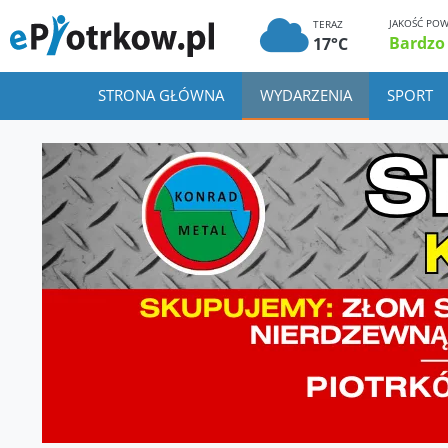
JAKOŚĆ POW
TERAZ
Bardzo
17°C
STRONA GŁÓWNA
WYDARZENIA
SPORT