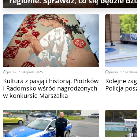
regionie. Sprawdź, co się będzie dzi
piątek, 7 listopada 2025
piątek, 17 paździe
Kultura z pasją i historią. Piotrków
Kolejne zag
i Radomsko wśród nagrodzonych
Policja pos
w konkursie Marszałka