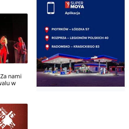
 Za nami
walu w