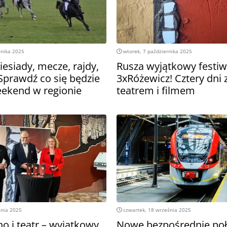
rnika 2025
wtorek, 7 października 2025
iesiady, mecze, rajdy,
Rusza wyjątkowy festiw
Sprawdź co się będzie
3xRóżewicz! Cztery dni 
eekend w regionie
teatrem i filmem
śnia 2025
czwartek, 18 września 2025
no i teatr – wyjątkowy
Nowe bezpośrednie poł