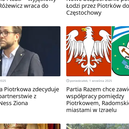
xRóżewicz wraca do
Łodzi przez Piotrków d
Częstochowy
 2025
poniedziałek, 1 września 2025
a Piotrkowa zdecyduje
Partia Razem chce zawi
partnerstwie z
współpracy pomiędzy
 Ness Ziona
Piotrkowem, Radomski
miastami w Izraelu