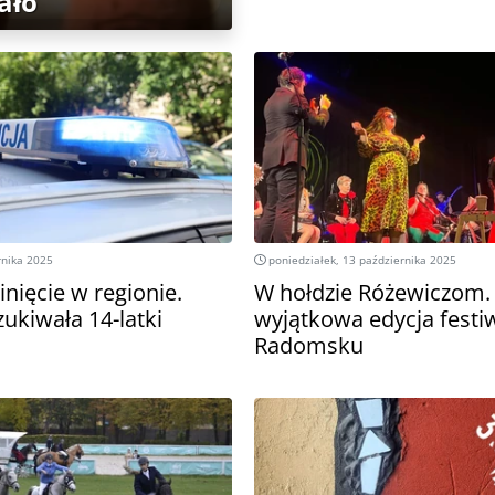
ało
rnika 2025
poniedziałek, 13 października 2025
inięcie w regionie.
W hołdzie Różewiczom.
zukiwała 14-latki
wyjątkowa edycja festi
Radomsku