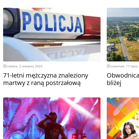
sobota, 2 sierpnia 2025
czwartek, 17 lipca
71-letni mężczyzna znaleziony
Obwodnica
martwy z raną postrzałową
bliżej