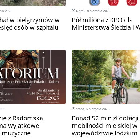
pnia 2025
piątek, 8 sierpnia 2025
chał w pielgrzymów w
Pół miliona z KPO dla
esięć osób w szpitalu
Ministerstwa Śledzia i 
2025
środa, 6 sierpnia 2025
nie z Radomska
Ponad 52 mln zł dotacji
 na wyjątkowe
mobilności miejskiej w
e muzyczne
województwie łódzkim