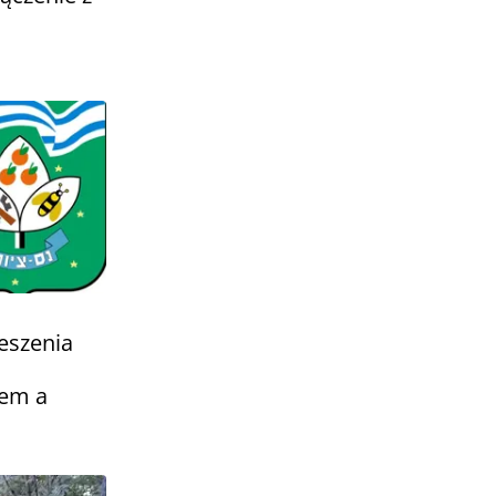
o
eszenia
em a