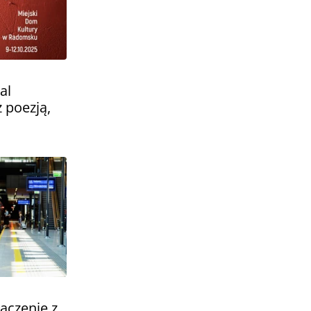
al
z poezją,
ączenie z