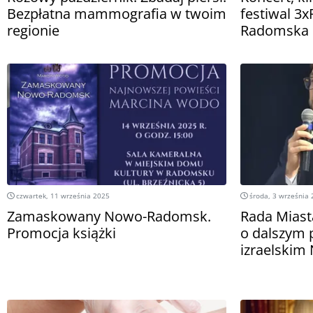
Bezpłatna mammografia w twoim
festiwal 3
regionie
Radomska
czwartek, 11 września 2025
środa, 3 września
Zamaskowany Nowo-Radomsk.
Rada Miast
Promocja książki
o dalszym 
izraelskim