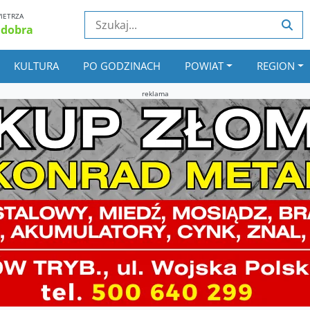
IETRZA
 dobra
KULTURA
PO GODZINACH
POWIAT
REGION
reklama