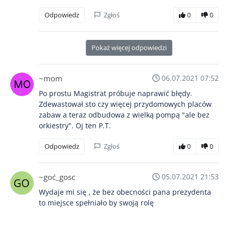
Odpowiedz
Zgłoś
0
0
Pokaż więcej odpowiedzi
~mom
06.07.2021 07:52
Po prostu Magistrat próbuje naprawić błędy.
Zdewastował sto czy więcej przydomowych placów
zabaw a teraz odbudowa z wielką pompą "ale bez
orkiestry". Oj ten P.T.
Odpowiedz
Zgłoś
0
0
~goć_gosc
05.07.2021 21:53
Wydaje mi się , że bez obecności pana prezydenta
to miejsce spełniało by swoją rolę