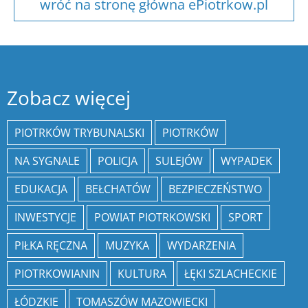
wróć na stronę główna ePiotrkow.pl
Zobacz więcej
PIOTRKÓW TRYBUNALSKI
PIOTRKÓW
NA SYGNALE
POLICJA
SULEJÓW
WYPADEK
EDUKACJA
BEŁCHATÓW
BEZPIECZEŃSTWO
INWESTYCJE
POWIAT PIOTRKOWSKI
SPORT
PIŁKA RĘCZNA
MUZYKA
WYDARZENIA
PIOTRKOWIANIN
KULTURA
ŁĘKI SZLACHECKIE
ŁÓDZKIE
TOMASZÓW MAZOWIECKI