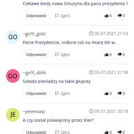
Ciekawe kiedy nowa limuzyna dla pana prezydenta ?
Odpowiedz
Zgłoś
0
0
~go?ć_gość
05.07.2021 21:53
Panie Prezydencie, zróbcie coś na miarę XXI w.
Odpowiedz
Zgłoś
0
0
~go?ć_dziki
05.07.2021 21:38
Szkoda pieniędzy na takie głupoty
Odpowiedz
Zgłoś
0
0
~jeremiasz
05.07.2021 20:18
A czy został poświęcony przez Kler?
Odpowiedz
Zgłoś
0
0