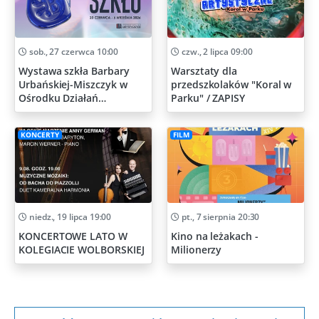
sob., 27 czerwca 10:00
czw., 2 lipca 09:00
Wystawa szkła Barbary
Warsztaty dla
Urbańskiej-Miszczyk w
przedszkolaków "Koral w
Ośrodku Działań
Parku" / ZAPISY
Artystycznych
KONCERTY
FILM
niedz., 19 lipca 19:00
pt., 7 sierpnia 20:30
KONCERTOWE LATO W
Kino na leżakach -
KOLEGIACIE WOLBORSKIEJ
Milionerzy