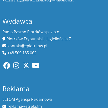
Możesz zrezygnować z subskrypcji w każdej chwili.
Wydawca
Radio Pasmo Piotrków sp. z o.o.
Piotrków Trybunalski, Jagiellońska 7
kontakt@epiotrkow.pl
+48 509 185 062
Reklama
ELTOM Agencja Reklamowa
reklama@strefa.fm