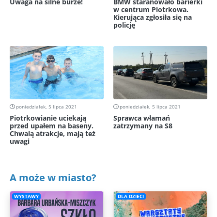
Uwaga na silne burze!
BMW staranowało barierki
w centrum Piotrkowa.
Kierująca zgłosiła się na
policję
poniedziałek, 5 lipca 2021
poniedziałek, 5 lipca 2021
Piotrkowianie uciekają
Sprawca włamań
przed upałem na baseny.
zatrzymany na S8
Chwalą atrakcje, mają też
uwagi
A może w miasto?
WYSTAWY
DLA DZIECI