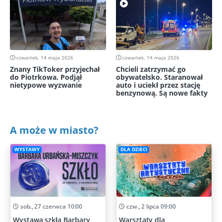
czwartek, 14 maja 2026
czwartek, 14 maja 2026
Znany TikToker przyjechał
Chcieli zatrzymać go
do Piotrkowa. Podjął
obywatelsko. Staranował
nietypowe wyzwanie
auto i uciekł przez stację
benzynową. Są nowe fakty
A może w miasto?
WYSTAWY
DLA DZIECI
sob., 27 czerwca 10:00
czw., 2 lipca 09:00
Wystawa szkła Barbary
Warsztaty dla