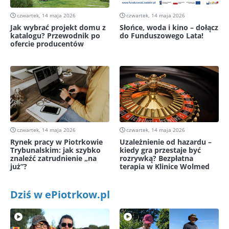
czwartek, 14 maja 2026
czwartek, 14 maja 2026
Jak wybrać projekt domu z
Słońce, woda i kino – dołącz
katalogu? Przewodnik po
do Funduszowego Lata!
ofercie producentów
czwartek, 14 maja 2026
czwartek, 14 maja 2026
Rynek pracy w Piotrkowie
Uzależnienie od hazardu –
Trybunalskim: jak szybko
kiedy gra przestaje być
znaleźć zatrudnienie „na
rozrywką? Bezpłatna
już”?
terapia w Klinice Wolmed
Dziś w ePiotrkow.pl