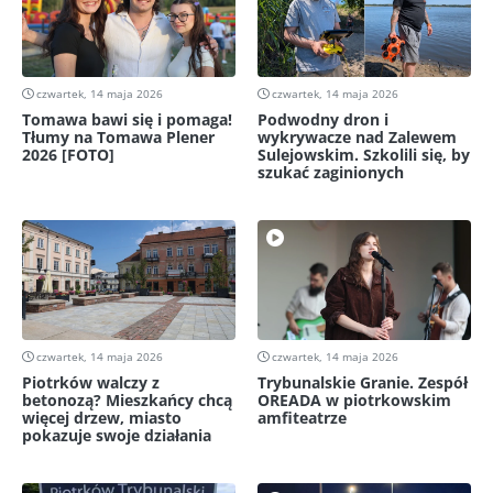
czwartek, 14 maja 2026
czwartek, 14 maja 2026
Tomawa bawi się i pomaga!
Podwodny dron i
Tłumy na Tomawa Plener
wykrywacze nad Zalewem
2026 [FOTO]
Sulejowskim. Szkolili się, by
szukać zaginionych
czwartek, 14 maja 2026
czwartek, 14 maja 2026
Piotrków walczy z
Trybunalskie Granie. Zespół
betonozą? Mieszkańcy chcą
OREADA w piotrkowskim
więcej drzew, miasto
amfiteatrze
pokazuje swoje działania