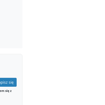
pisz się
em się z