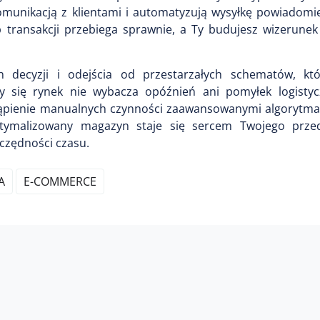
omunikacją z klientami i automatyzują wysyłkę powiadomie
p transakcji przebiega sprawnie, a Ty budujesz wizerunek
ecyzji i odejścia od przestarzałych schematów, któ
cy się rynek nie wybacza opóźnień ani pomyłek logistyc
pienie manualnych czynności zaawansowanymi algorytma
ptymalizowany magazyn staje się sercem Twojego przed
czędności czasu.
A
E-COMMERCE