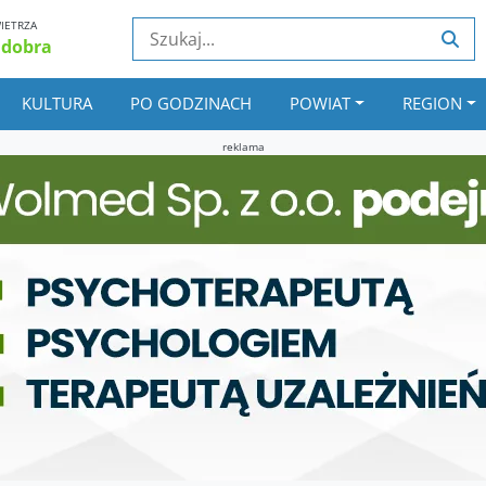
IETRZA
 dobra
KULTURA
PO GODZINACH
POWIAT
REGION
reklama