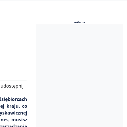
reklama
reklama
udostępnij
siębiorcach
j kraju, co
łyskawicznej
znes, musisz
zarządzania