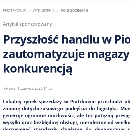
EPIOTRKOW.PL
WYDARZENIA
PO GODZINACH
Artykuł sponsorowany
Przyszłość handlu w Pio
zautomatyzuje magazyn
konkurencją
pon., 1 czerwca 2026 14:50
Lokalny rynek sprzedaży w Piotrkowie przechodzi o
zmianę dotychczasowego podejścia do logistyki. Mi
generuje ogromne możliwości, ale też potężną presję
wysyłki oraz bezbłędnej obsługi, niezależnie od wielk
dostosować standardy działania do dynamicznie 