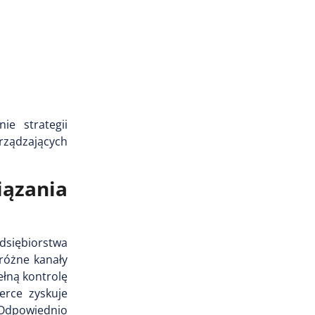
ie strategii
rządzających
iązania
siębiorstwa
różne kanały
łną kontrolę
rce zyskuje
Odpowiednio