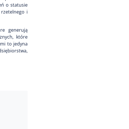
ń o statusie
 rzetelnego i
re generują
znych, które
mi to jedyna
siębiorstwa,