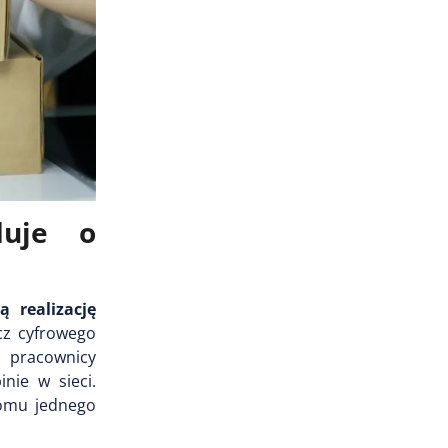
duje o
ą realizację
cz cyfrowego
u pracownicy
nie w sieci.
iomu jednego