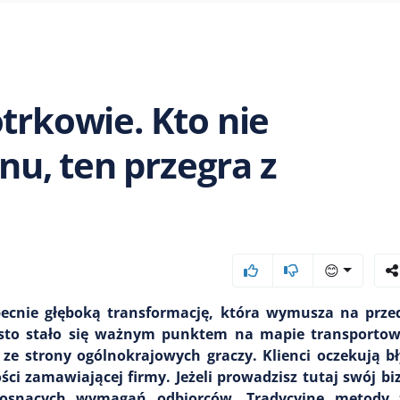
trkowie. Kto nie
u, ten przegra z
😊
becnie głęboką transformację, która wymusza na przed
asto stało się ważnym punktem na mapie transportowe
 ze strony ogólnokrajowych graczy. Klienci oczekują b
ości zamawiającej firmy. Jeżeli prowadzisz tutaj swój bi
rosnących wymagań odbiorców. Tradycyjne metody 