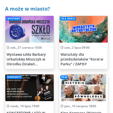
A może w miasto?
WYSTAWY
DLA DZIECI
sob., 27 czerwca 10:00
czw., 2 lipca 09:00
Wystawa szkła Barbary
Warsztaty dla
Urbańskiej-Miszczyk w
przedszkolaków "Koral w
Ośrodku Działań
Parku" / ZAPISY
Artystycznych
KONCERTY
FILM
niedz., 19 lipca 19:00
pon., 10 sierpnia 18:00
KONCERTOWE LATO W
Kino Konesera "Historie