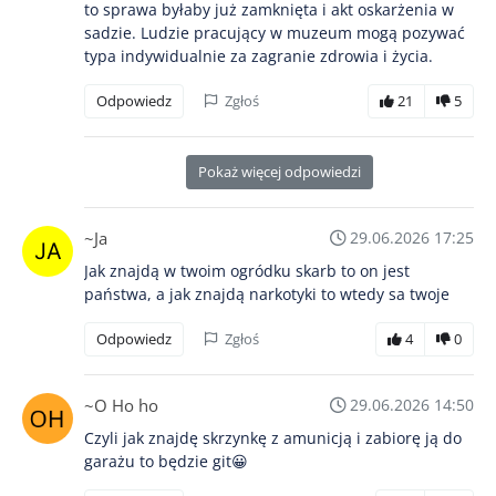
to sprawa byłaby już zamknięta i akt oskarżenia w
sadzie. Ludzie pracujący w muzeum mogą pozywać
typa indywidualnie za zagranie zdrowia i życia.
Odpowiedz
Zgłoś
21
5
Pokaż więcej odpowiedzi
~Ja
29.06.2026 17:25
Jak znajdą w twoim ogródku skarb to on jest
państwa, a jak znajdą narkotyki to wtedy sa twoje
Odpowiedz
Zgłoś
4
0
~O Ho ho
29.06.2026 14:50
Czyli jak znajdę skrzynkę z amunicją i zabiorę ją do
garażu to będzie git😀