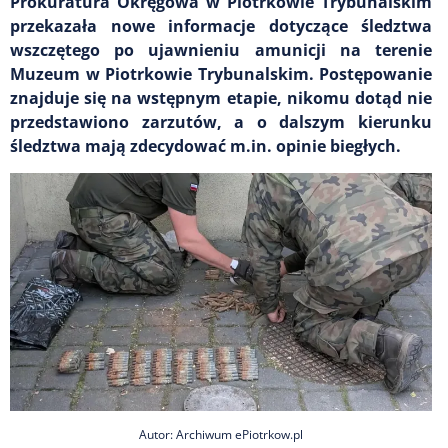
Prokuratura Okręgowa w Piotrkowie Trybunalskim
przekazała nowe informacje dotyczące śledztwa
wszczętego po ujawnieniu amunicji na terenie
Muzeum w Piotrkowie Trybunalskim. Postępowanie
znajduje się na wstępnym etapie, nikomu dotąd nie
przedstawiono zarzutów, a o dalszym kierunku
śledztwa mają zdecydować m.in. opinie biegłych.
Autor: Archiwum ePiotrkow.pl