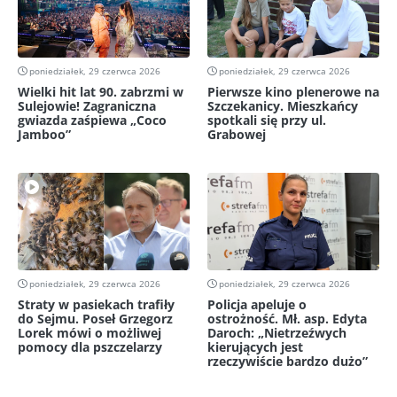
poniedziałek, 29 czerwca 2026
poniedziałek, 29 czerwca 2026
Wielki hit lat 90. zabrzmi w
Pierwsze kino plenerowe na
Sulejowie! Zagraniczna
Szczekanicy. Mieszkańcy
gwiazda zaśpiewa „Coco
spotkali się przy ul.
Jamboo”
Grabowej
poniedziałek, 29 czerwca 2026
poniedziałek, 29 czerwca 2026
Straty w pasiekach trafiły
Policja apeluje o
do Sejmu. Poseł Grzegorz
ostrożność. Mł. asp. Edyta
Lorek mówi o możliwej
Daroch: „Nietrzeźwych
pomocy dla pszczelarzy
kierujących jest
rzeczywiście bardzo dużo”