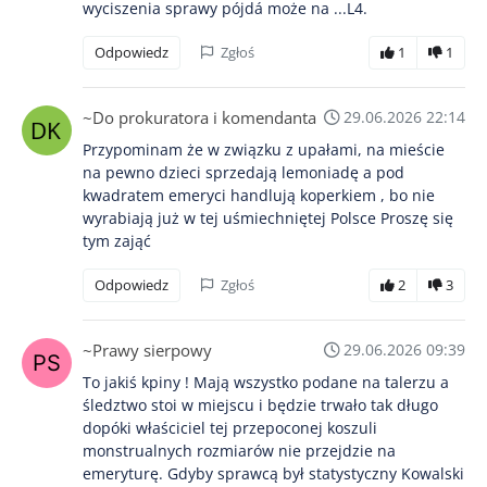
wyciszenia sprawy pójdá może na ...L4.
Odpowiedz
Zgłoś
1
1
~Do prokuratora i komendanta
29.06.2026 22:14
Przypominam że w związku z upałami, na mieście
na pewno dzieci sprzedają lemoniadę a pod
kwadratem emeryci handlują koperkiem , bo nie
wyrabiają już w tej uśmiechniętej Polsce Proszę się
tym zająć
Odpowiedz
Zgłoś
2
3
~Prawy sierpowy
29.06.2026 09:39
To jakiś kpiny ! Mają wszystko podane na talerzu a
śledztwo stoi w miejscu i będzie trwało tak długo
dopóki właściciel tej przepoconej koszuli
monstrualnych rozmiarów nie przejdzie na
emeryturę. Gdyby sprawcą był statystyczny Kowalski