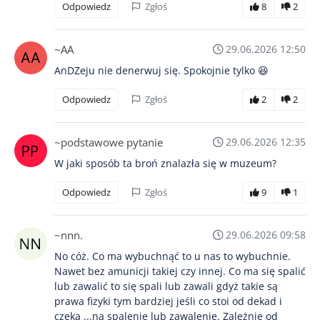
Odpowiedz
Zgłoś
8
2
~AA
29.06.2026 12:50
AnDZeju nie denerwuj się. Spokojnie tylko 😆
Odpowiedz
Zgłoś
2
2
~podstawowe pytanie
29.06.2026 12:35
W jaki sposób ta broń znalazła się w muzeum?
Odpowiedz
Zgłoś
9
1
~nnn.
29.06.2026 09:58
No cóż. Co ma wybuchnąć to u nas to wybuchnie.
Nawet bez amunicji takiej czy innej. Co ma się spalić
lub zawalić to się spali lub zawali gdyż takie są
prawa fizyki tym bardziej jeśli co stoi od dekad i
czeka ...na spalenie lub zawalenie. Zależnie od