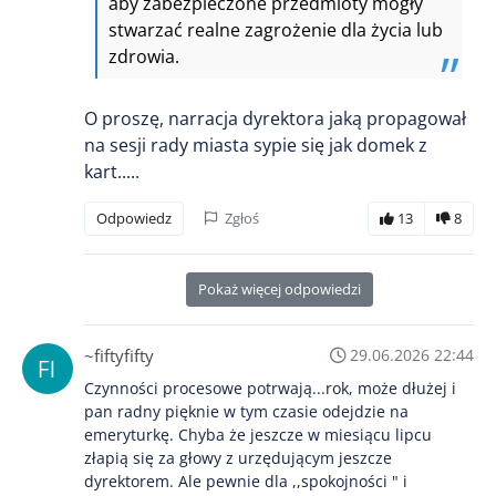
aby zabezpieczone przedmioty mogły
stwarzać realne zagrożenie dla życia lub
zdrowia.
O proszę, narracja dyrektora jaką propagował
na sesji rady miasta sypie się jak domek z
kart.....
Odpowiedz
Zgłoś
13
8
Pokaż więcej odpowiedzi
~fiftyfifty
29.06.2026 22:44
Czynności procesowe potrwają...rok, może dłużej i
pan radny pięknie w tym czasie odejdzie na
emeryturkę. Chyba że jeszcze w miesiącu lipcu
złapią się za głowy z urzędującym jeszcze
dyrektorem. Ale pewnie dla ,,spokojności " i