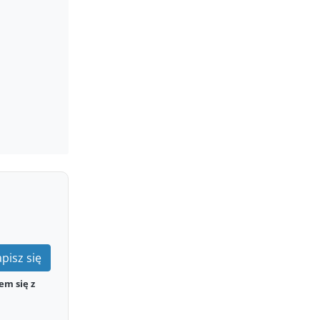
pisz się
em się z