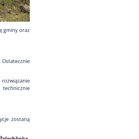
ię gminy oraz
. Ostatecznie
 rozwiązanie
 technicznie
ycje zostaną
elechlinka,