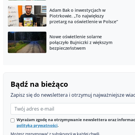
zarzuty
Adam Bak o inwestycjach w
Piotrkowie. „To największy
przetarg na oświetlenie w Polsce”
Nowe oświetlenie solarne
połączyło Bujniczki z większym
bezpieczeństwem
Bądź na bieżąco
Zapisz się do newslettera i otrzymuj najważniejsze wia
Wyrażam zgodę na otrzymywanie newslettera oraz informacj
polityką prywatności
.
Możesz zrezygnować z subskrypcji w każdej chwili.