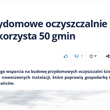
zydomowe oczyszczalnie
korzysta 50 gmin
1
😊
nego wsparcia na budowę przydomowych oczyszczalni ści
nowoczesnych instalacji, które poprawią gospodarkę 
zkańców.