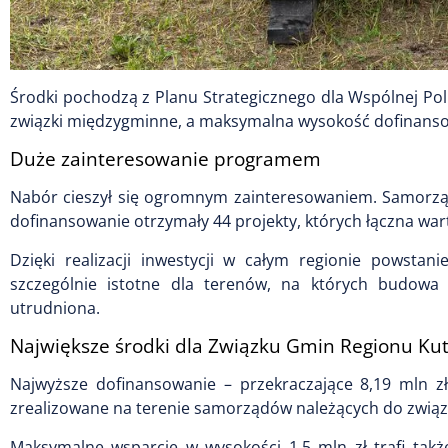
Środki pochodzą z Planu Strategicznego dla Wspólnej Poli
związki międzygminne, a maksymalna wysokość dofinansow
Duże zainteresowanie programem
Nabór cieszył się ogromnym zainteresowaniem. Samorządy 
dofinansowanie otrzymały 44 projekty, których łączna wart
Dzięki realizacji inwestycji w całym regionie powsta
szczególnie istotne dla terenów, na których budowa tr
utrudniona.
Największe środki dla Związku Gmin Regionu Ku
Najwyższe dofinansowanie – przekraczające 8,19 mln z
zrealizowane na terenie samorządów należących do związ
Maksymalne wsparcie w wysokości 1,5 mln zł trafi takż