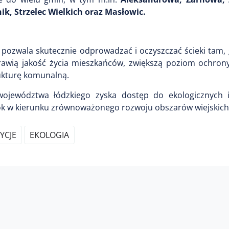
k, Strzelec Wielkich oraz Masłowic.
 pozwala skutecznie odprowadzać i oczyszczać ścieki tam,
oprawią jakość życia mieszkańców, zwiększą poziom ochron
ukturę komunalną.
 województwa łódzkiego zyska dostęp do ekologicznych
rok w kierunku zrównoważonego rozwoju obszarów wiejskich
YCJE
EKOLOGIA