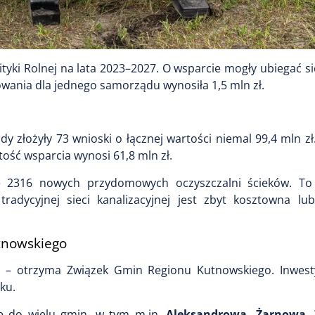
tyki Rolnej na lata 2023–2027. O wsparcie mogły ubiegać s
ania dla jednego samorządu wynosiła 1,5 mln zł.
złożyły 73 wnioski o łącznej wartości niemal 99,4 mln zł
ość wsparcia wynosi 61,8 mln zł.
nie 2316 nowych przydomowych oczyszczalni ścieków. To
adycyjnej sieci kanalizacyjnej jest zbyt kosztowna lub
tnowskiego
ł – otrzyma Związek Gmin Regionu Kutnowskiego. Inwest
ku.
e do wielu gmin, w tym m.in.
Aleksandrowa, Żarnowa, Ż