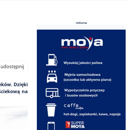
reklama
reklama
udostępnij
eków. Dzięki
ściekową na