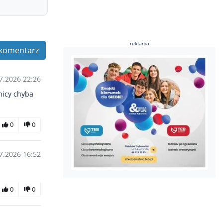
reklama
komentarz
7.2026 22:26
nicy chyba
0
0
7.2026 16:52
0
0