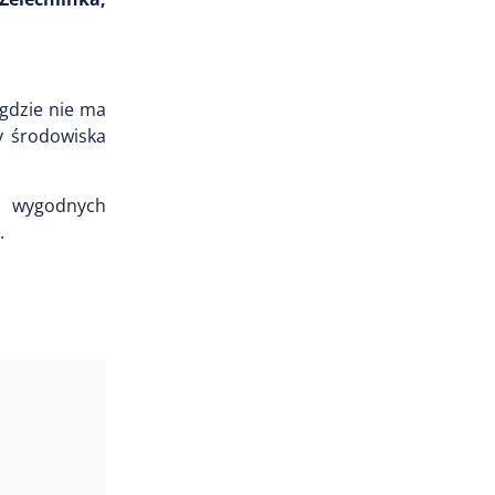
 gdzie nie ma
y środowiska
 i wygodnych
.