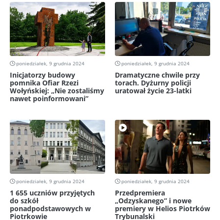
poniedziałek, 9 grudnia 2024
poniedziałek, 9 grudnia 2024
Inicjatorzy budowy
Dramatyczne chwile przy
pomnika Ofiar Rzezi
torach. Dyżurny policji
Wołyńskiej: „Nie zostaliśmy
uratował życie 23-latki
nawet poinformowani”
poniedziałek, 9 grudnia 2024
poniedziałek, 9 grudnia 2024
1 655 uczniów przyjętych
Przedpremiera
do szkół
„Odzyskanego” i nowe
ponadpodstawowych w
premiery w Helios Piotrków
Piotrkowie
Trybunalski