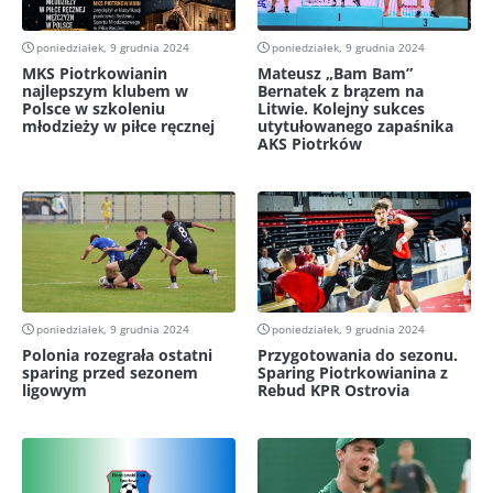
poniedziałek, 9 grudnia 2024
poniedziałek, 9 grudnia 2024
MKS Piotrkowianin
Mateusz „Bam Bam”
najlepszym klubem w
Bernatek z brązem na
Polsce w szkoleniu
Litwie. Kolejny sukces
młodzieży w piłce ręcznej
utytułowanego zapaśnika
AKS Piotrków
poniedziałek, 9 grudnia 2024
poniedziałek, 9 grudnia 2024
Polonia rozegrała ostatni
Przygotowania do sezonu.
sparing przed sezonem
Sparing Piotrkowianina z
ligowym
Rebud KPR Ostrovia