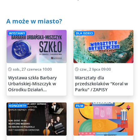
A może w miasto?
WYSTAWY
DLA DZIECI
sob., 27 czerwca 10:00
czw., 2 lipca 09:00
Wystawa szkła Barbary
Warsztaty dla
Urbańskiej-Miszczyk w
przedszkolaków "Koral w
Ośrodku Działań
Parku" / ZAPISY
Artystycznych
KONCERTY
FILM