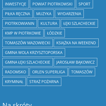
INWESTYCJE
POWIAT PIOTRKOWSKI
SPORT
PIŁKA RĘCZNA
MUZYKA
WYDARZENIA
PIOTRKOWIANIN
KULTURA
ŁĘKI SZLACHECKIE
KMP W PIOTRKOWIE
ŁÓDZKIE
TOMASZÓW MAZOWIECKI
KSIĄŻKA NA WEEKEND
GMINA WOLA KRZYSZTOPORSKA
GMINA ŁĘKI SZLACHECKIE
JAROSŁAW BĄKOWICZ
RADOMSKO
ORLEN SUPERLIGA
TOMASZÓW
KRYMINAŁ
STRAŻ POŻARNA
Na skróty