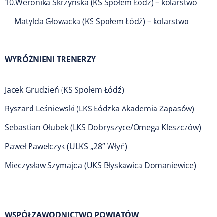
10.Weronika Skrzyńska (KS Społem Łódź) – kolarstwo
Matylda Głowacka (KS Społem Łódź) – kolarstwo
WYRÓŻNIENI TRENERZY
Jacek Grudzień (KS Społem Łódź)
Ryszard Leśniewski (LKS Łódzka Akademia Zapasów)
Sebastian Ołubek (LKS Dobryszyce/Omega Kleszczów)
Paweł Pawełczyk (ULKS „28” Włyń)
Mieczysław Szymajda (UKS Błyskawica Domaniewice)
WSPÓŁZAWODNICTWO POWIATÓW