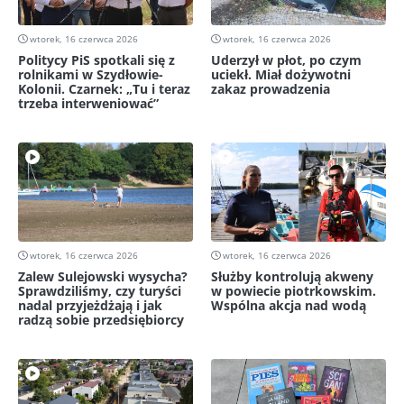
wtorek, 16 czerwca 2026
wtorek, 16 czerwca 2026
Politycy PiS spotkali się z
Uderzył w płot, po czym
rolnikami w Szydłowie-
uciekł. Miał dożywotni
Kolonii. Czarnek: „Tu i teraz
zakaz prowadzenia
trzeba interweniować”
wtorek, 16 czerwca 2026
wtorek, 16 czerwca 2026
Zalew Sulejowski wysycha?
Służby kontrolują akweny
Sprawdziliśmy, czy turyści
w powiecie piotrkowskim.
nadal przyjeżdżają i jak
Wspólna akcja nad wodą
radzą sobie przedsiębiorcy