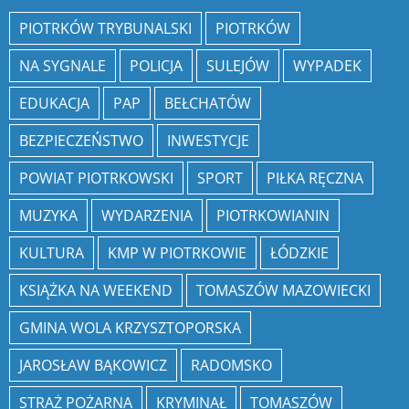
PIOTRKÓW TRYBUNALSKI
PIOTRKÓW
NA SYGNALE
POLICJA
SULEJÓW
WYPADEK
EDUKACJA
PAP
BEŁCHATÓW
BEZPIECZEŃSTWO
INWESTYCJE
POWIAT PIOTRKOWSKI
SPORT
PIŁKA RĘCZNA
MUZYKA
WYDARZENIA
PIOTRKOWIANIN
KULTURA
KMP W PIOTRKOWIE
ŁÓDZKIE
KSIĄŻKA NA WEEKEND
TOMASZÓW MAZOWIECKI
GMINA WOLA KRZYSZTOPORSKA
JAROSŁAW BĄKOWICZ
RADOMSKO
STRAŻ POŻARNA
KRYMINAŁ
TOMASZÓW