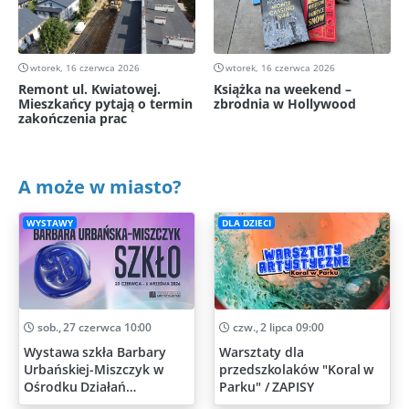
wtorek, 16 czerwca 2026
wtorek, 16 czerwca 2026
Remont ul. Kwiatowej.
Książka na weekend –
Mieszkańcy pytają o termin
zbrodnia w Hollywood
zakończenia prac
A może w miasto?
WYSTAWY
DLA DZIECI
sob., 27 czerwca 10:00
czw., 2 lipca 09:00
Wystawa szkła Barbary
Warsztaty dla
Urbańskiej-Miszczyk w
przedszkolaków "Koral w
Ośrodku Działań
Parku" / ZAPISY
Artystycznych