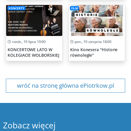
KONCERTY
FILM
niedz., 19 lipca 19:00
pon., 10 sierpnia 18:00
KONCERTOWE LATO W
Kino Konesera "Historie
KOLEGIACIE WOLBORSKIEJ
równoległe"
wróć na stronę główna ePiotrkow.pl
Zobacz więcej