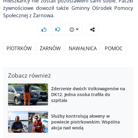
mieszkańcy nie zostali pozostawieni sami sobie. Paczki
żywnościowe dowoził także Gminny Ośrodek Pomocy
Społecznej z Żarnowa.
😊
PIOTRKÓW
ŻARNÓW
NAWAŁNICA
POMOC
Zobacz również
Zderzenie dwóch Volkswagenów na
DK12. Jedna osoba trafiła do
szpitala
Służby kontrolują akweny w
powiecie piotrkowskim. Wspólna
akcja nad wodą