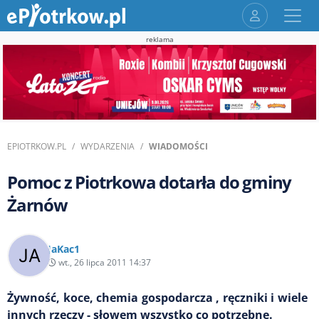
reklama
EPIOTRKOW.PL
WYDARZENIA
WIADOMOŚCI
Pomoc z Piotrkowa dotarła do gminy
Żarnów
JaKac1
wt., 26 lipca 2011 14:37
Żywność, koce, chemia gospodarcza , ręczniki i wiele
innych rzeczy - słowem wszystko co potrzebne.