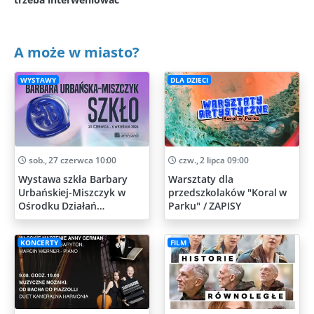
A może w miasto?
WYSTAWY
DLA DZIECI
sob., 27 czerwca 10:00
czw., 2 lipca 09:00
Wystawa szkła Barbary
Warsztaty dla
Urbańskiej-Miszczyk w
przedszkolaków "Koral w
Ośrodku Działań
Parku" / ZAPISY
Artystycznych
KONCERTY
FILM