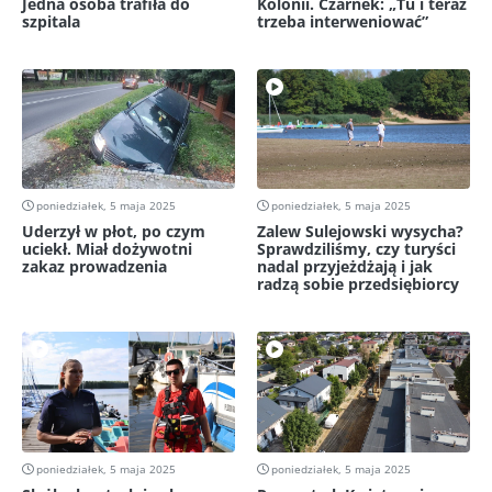
Jedna osoba trafiła do
Kolonii. Czarnek: „Tu i teraz
szpitala
trzeba interweniować”
poniedziałek, 5 maja 2025
poniedziałek, 5 maja 2025
Uderzył w płot, po czym
Zalew Sulejowski wysycha?
uciekł. Miał dożywotni
Sprawdziliśmy, czy turyści
zakaz prowadzenia
nadal przyjeżdżają i jak
radzą sobie przedsiębiorcy
poniedziałek, 5 maja 2025
poniedziałek, 5 maja 2025