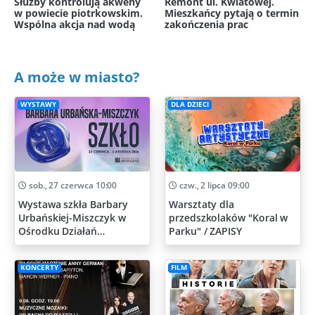
Służby kontrolują akweny
Remont ul. Kwiatowej.
w powiecie piotrkowskim.
Mieszkańcy pytają o termin
Wspólna akcja nad wodą
zakończenia prac
A może w miasto?
WYSTAWY
DLA DZIECI
sob., 27 czerwca 10:00
czw., 2 lipca 09:00
Wystawa szkła Barbary
Warsztaty dla
Urbańskiej-Miszczyk w
przedszkolaków "Koral w
Ośrodku Działań
Parku" / ZAPISY
Artystycznych
KONCERTY
FILM