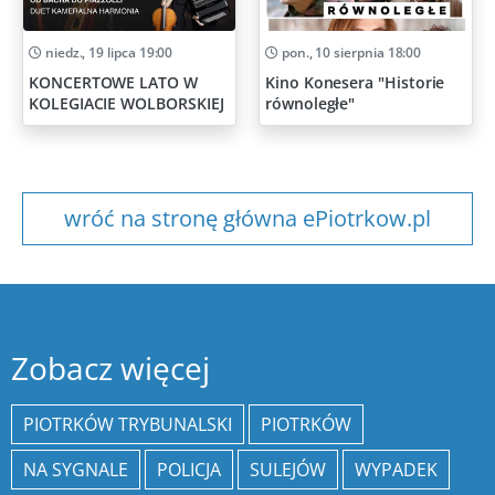
niedz., 19 lipca 19:00
pon., 10 sierpnia 18:00
KONCERTOWE LATO W
Kino Konesera "Historie
KOLEGIACIE WOLBORSKIEJ
równoległe"
wróć na stronę główna ePiotrkow.pl
Zobacz więcej
PIOTRKÓW TRYBUNALSKI
PIOTRKÓW
NA SYGNALE
POLICJA
SULEJÓW
WYPADEK