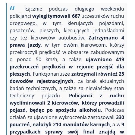
Łącznie podczas długiego weekendu
policjanci
wylegitymowali 667
uczestników ruchu
drogowego, w tym kierujących pojazdami,
pasażerów, pieszych, kierujących jednośladami
czy też kierowców autobusów.
Zatrzymano 4
prawa jazdy
, w tym dwóm kierowcom, którzy
przekroczyli prędkość w obszarze zabudowanym
o ponad 50 km/h, a także
ujawniono 419
przekroczeń prędkości w rejonie przejść dla
pieszych.
Funkcjonariusze
zatrzymali również 25
dowodów rejestracyjnych
, za brak aktualnych
badań technicznych, a także za niewłaściwy stan
techniczny pojazdu.
Policjanci z ruchu
wyeliminowali 2 kierowców, którzy prowadzili
pojazd,
będąc po spożyciu alkoholu.
Podczas
działań za ujawnione wykroczenia zastosowali
330
pouczeń, nałożyli 210 mandatów karnych
, a w
9
przypadkach sprawy swój finał znajdą w