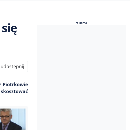
się
reklama
reklama
udostępnij
 Piotrkowie
i skosztować