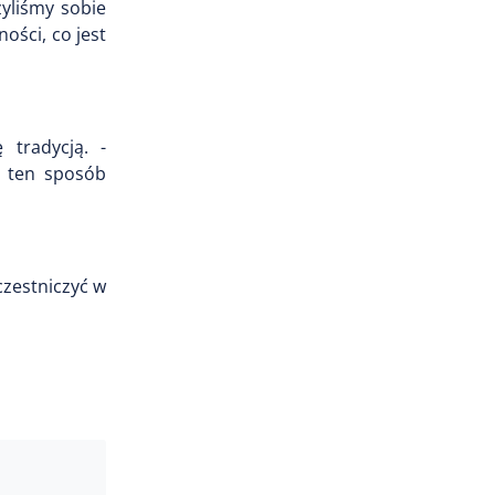
żyliśmy sobie
ości, co jest
 tradycją. -
w ten sposób
czestniczyć w