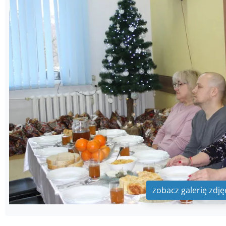
zobacz galerię zdję