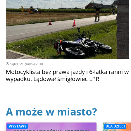
piątek, 21 grudnia 2018
Motocyklista bez prawa jazdy i 6-latka ranni w
wypadku. Lądował śmigłowiec LPR
A może w miasto?
WYSTAWY
DLA DZIECI