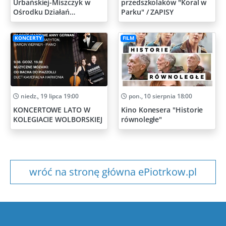
Urbańskiej-Miszczyk w
przedszkolaków "Koral w
Ośrodku Działań
Parku" / ZAPISY
Artystycznych
KONCERTY
FILM
niedz., 19 lipca 19:00
pon., 10 sierpnia 18:00
KONCERTOWE LATO W
Kino Konesera "Historie
KOLEGIACIE WOLBORSKIEJ
równoległe"
wróć na stronę główna ePiotrkow.pl