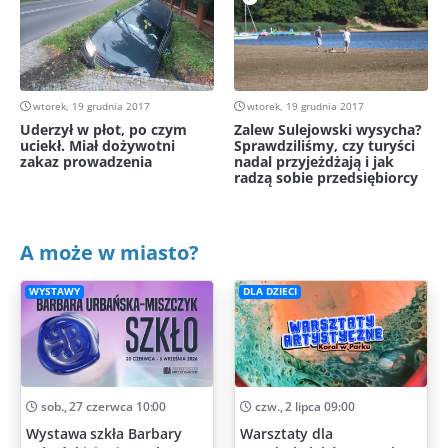
wtorek, 19 grudnia 2017
wtorek, 19 grudnia 2017
Uderzył w płot, po czym
Zalew Sulejowski wysycha?
uciekł. Miał dożywotni
Sprawdziliśmy, czy turyści
zakaz prowadzenia
nadal przyjeżdżają i jak
radzą sobie przedsiębiorcy
A może w miasto?
WYSTAWY
DLA DZIECI
sob., 27 czerwca 10:00
czw., 2 lipca 09:00
Wystawa szkła Barbary
Warsztaty dla