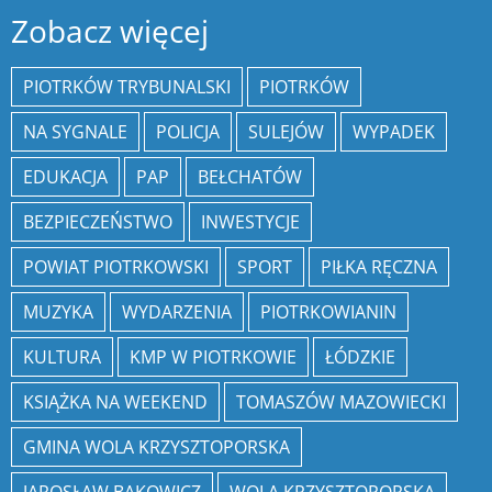
Zobacz więcej
PIOTRKÓW TRYBUNALSKI
PIOTRKÓW
NA SYGNALE
POLICJA
SULEJÓW
WYPADEK
EDUKACJA
PAP
BEŁCHATÓW
BEZPIECZEŃSTWO
INWESTYCJE
POWIAT PIOTRKOWSKI
SPORT
PIŁKA RĘCZNA
MUZYKA
WYDARZENIA
PIOTRKOWIANIN
KULTURA
KMP W PIOTRKOWIE
ŁÓDZKIE
KSIĄŻKA NA WEEKEND
TOMASZÓW MAZOWIECKI
GMINA WOLA KRZYSZTOPORSKA
JAROSŁAW BĄKOWICZ
WOLA KRZYSZTOPORSKA