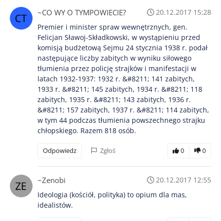
~CO WY O TYMPOWIECIE?
20.12.2017 15:28
Premier i minister spraw wewnętrznych, gen.
Felicjan Sławoj-Składkowski, w wystąpieniu przed
komisją budżetową Sejmu 24 stycznia 1938 r. podał
następujące liczby zabitych w wyniku siłowego
tłumienia przez policję strajków i manifestacji w
latach 1932-1937: 1932 r. &#8211; 141 zabitych,
1933 r. &#8211; 145 zabitych, 1934 r. &#8211; 118
zabitych, 1935 r. &#8211; 143 zabitych, 1936 r.
&#8211; 157 zabitych, 1937 r. &#8211; 114 zabitych,
w tym 44 podczas tłumienia powszechnego strajku
chłopskiego. Razem 818 osób.
Odpowiedz
Zgłoś
0
0
~Zenobi
20.12.2017 12:55
Ideologia (kościół, polityka) to opium dla mas,
idealistów.