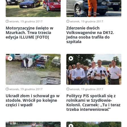
wtorek, 19 grudnia 2017
wtorek, 19 grudnia 2017
Motoryzacyjne święto w
Zderzenie dwóch
Mzurkach. Trwa trzecia
Volkswagenów na DK12.
edycja ILLUME [FOTO]
Jedna osoba trafiła do
szpitala
wtorek, 19 grudnia 2017
wtorek, 19 grudnia 2017
Ukradł złom i schował go w
Politycy PiS spotkali się z
stodole. Wrócił po kolejne
rolnikami w Szydłowie-
części i wpadł
Kolonii. Czarnek: „Tu i teraz
trzeba interweniować”