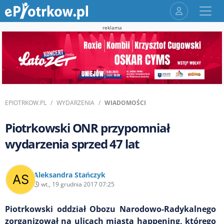
reklama
EPIOTRKOW.PL
WYDARZENIA
WIADOMOŚCI
Piotrkowski ONR przypomniał
wydarzenia sprzed 47 lat
Aleksandra Stańczyk
wt., 19 grudnia 2017 07:25
Piotrkowski oddział Obozu Narodowo-Radykalnego
zorganizował na ulicach miasta happening, którego