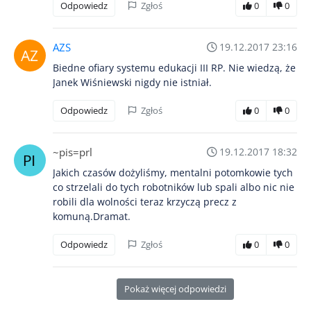
Odpowiedz
Zgłoś
0
0
AZS
19.12.2017 23:16
Biedne ofiary systemu edukacji III RP. Nie wiedzą, że
Janek Wiśniewski nigdy nie istniał.
Odpowiedz
Zgłoś
0
0
~pis=prl
19.12.2017 18:32
Jakich czasów dożyliśmy, mentalni potomkowie tych
co strzelali do tych robotników lub spali albo nic nie
robili dla wolności teraz krzyczą precz z
komuną.Dramat.
Odpowiedz
Zgłoś
0
0
Pokaż więcej odpowiedzi