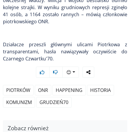
ówczesnej władzy. Milicja i wojsko bestialsko tłumiło
kolejne strajki. W wyniku grudniowych represji zginęło
41 osób, a 1164 zostało rannych – mówią członkowie
piotrkowskiego ONR.
Działacze przeszli głównymi ulicami Piotrkowa z
transparentami, hasła nawiązywały oczywiście do
Czarnego Czwartku'70.
😊
PIOTRKÓW
ONR
HAPPENING
HISTORIA
KOMUNIZM
GRUDZIEŃ70
Zobacz również