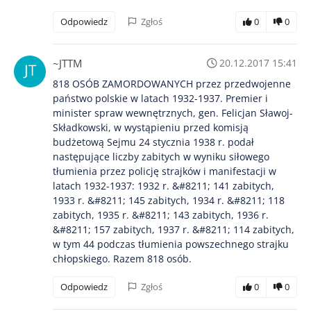
Odpowiedz
Zgłoś
0
0
~JTTM
20.12.2017 15:41
818 OSÓB ZAMORDOWANYCH przez przedwojenne
państwo polskie w latach 1932-1937. Premier i
minister spraw wewnętrznych, gen. Felicjan Sławoj-
Składkowski, w wystąpieniu przed komisją
budżetową Sejmu 24 stycznia 1938 r. podał
następujące liczby zabitych w wyniku siłowego
tłumienia przez policję strajków i manifestacji w
latach 1932-1937: 1932 r. &#8211; 141 zabitych,
1933 r. &#8211; 145 zabitych, 1934 r. &#8211; 118
zabitych, 1935 r. &#8211; 143 zabitych, 1936 r.
&#8211; 157 zabitych, 1937 r. &#8211; 114 zabitych,
w tym 44 podczas tłumienia powszechnego strajku
chłopskiego. Razem 818 osób.
Odpowiedz
Zgłoś
0
0