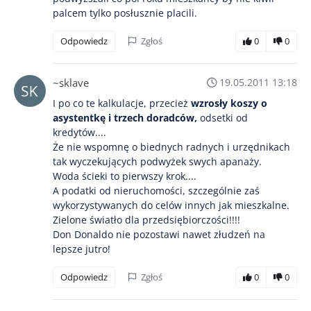
palcem tylko posłusznie placili.
Odpowiedz
Zgłoś
0
0
~sklave
19.05.2011 13:18
I po co te kalkulacje, przecież
wzrosły koszy o
asystentkę i trzech doradców,
odsetki od
kredytów....
Że nie wspomnę o biednych radnych i urzędnikach
tak wyczekujących podwyżek swych apanaży.
Woda ścieki to pierwszy krok....
A podatki od nieruchomości, szczególnie zaś
wykorzystywanych do celów innych jak mieszkalne.
Zielone światło dla przedsiębiorczości!!!!
Don Donaldo nie pozostawi nawet złudzeń na
lepsze jutro!
Odpowiedz
Zgłoś
0
0