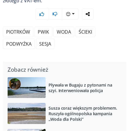
złotego z VAT-em.
😊
PIOTRKÓW
PWIK
WODA
ŚCIEKI
PODWYŻKA
SESJA
Zobacz również
Pływała w Bugaju z pytonami na
szyi. Interweniowała policja
Susza coraz większym problemem.
Ruszyła ogólnopolska kampania
„Woda dla Polski”