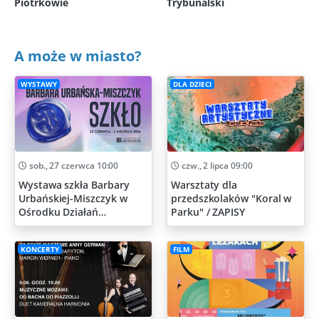
Piotrkowie
Trybunalski
A może w miasto?
WYSTAWY
DLA DZIECI
sob., 27 czerwca 10:00
czw., 2 lipca 09:00
Wystawa szkła Barbary
Warsztaty dla
Urbańskiej-Miszczyk w
przedszkolaków "Koral w
Ośrodku Działań
Parku" / ZAPISY
Artystycznych
KONCERTY
FILM