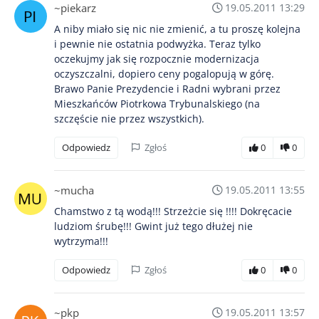
~piekarz
19.05.2011 13:29
A niby miało się nic nie zmienić, a tu proszę kolejna
i pewnie nie ostatnia podwyżka. Teraz tylko
oczekujmy jak się rozpocznie modernizacja
oczyszczalni, dopiero ceny pogalopują w górę.
Brawo Panie Prezydencie i Radni wybrani przez
Mieszkańców Piotrkowa Trybunalskiego (na
szczęście nie przez wszystkich).
Odpowiedz
Zgłoś
0
0
~mucha
19.05.2011 13:55
Chamstwo z tą wodą!!! Strzeżcie się !!!! Dokręcacie
ludziom śrubę!!! Gwint już tego dłużej nie
wytrzyma!!!
Odpowiedz
Zgłoś
0
0
~pkp
19.05.2011 13:57