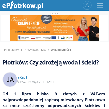
reklama
EPIOTRKOW.PL
WYDARZENIA
WIADOMOŚCI
Piotrków: Czy zdrożeją woda i ścieki?
JaKac1
czw., 19 maja 2011 12:21
Od 1 lipca blisko 9 złotych z VAT-em
najprawdopodobniej zapłacą mieszkańcy Piotrkowa
za metr sześcienny odprowadzanych ścieków i