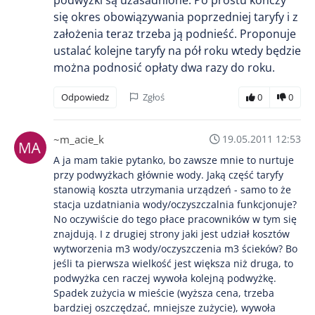
podwyżki są uzasadnione. Po prostu kończy
się okres obowiązywania poprzedniej taryfy i z
założenia teraz trzeba ją podnieść. Proponuje
ustalać kolejne taryfy na pół roku wtedy będzie
można podnosić opłaty dwa razy do roku.
Odpowiedz
Zgłoś
0
0
~m_acie_k
19.05.2011 12:53
A ja mam takie pytanko, bo zawsze mnie to nurtuje
przy podwyżkach głównie wody. Jaką część taryfy
stanowią koszta utrzymania urządzeń - samo to że
stacja uzdatniania wody/oczyszczalnia funkcjonuje?
No oczywiście do tego płace pracowników w tym się
znajdują. I z drugiej strony jaki jest udział kosztów
wytworzenia m3 wody/oczyszczenia m3 ścieków? Bo
jeśli ta pierwsza wielkość jest większa niż druga, to
podwyżka cen raczej wywoła kolejną podwyżkę.
Spadek zużycia w mieście (wyższa cena, trzeba
bardziej oszczędzać, mniejsze zużycie), wywoła