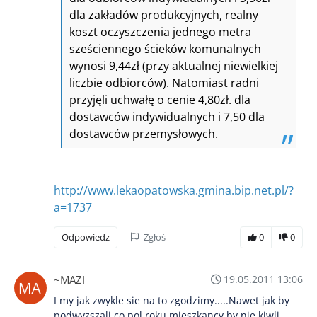
dla zakładów produkcyjnych, realny
koszt oczyszczenia jednego metra
sześciennego ścieków komunalnych
wynosi 9,44zł (przy aktualnej niewielkiej
liczbie odbiorców). Natomiast radni
przyjęli uchwałę o cenie 4,80zł. dla
dostawców indywidualnych i 7,50 dla
dostawców przemysłowych.
http://www.lekaopatowska.gmina.bip.net.pl/?
a=1737
Odpowiedz
Zgłoś
0
0
~MAZI
19.05.2011 13:06
I my jak zwykle sie na to zgodzimy.....Nawet jak by
podwyzszali co pol roku mieszkancy by nie kiwli