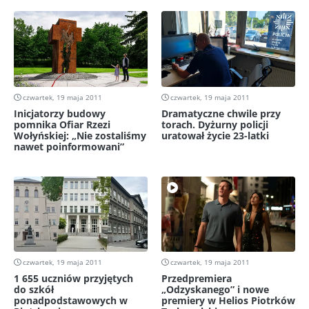
czwartek, 19 maja 2011
czwartek, 19 maja 2011
Inicjatorzy budowy
Dramatyczne chwile przy
pomnika Ofiar Rzezi
torach. Dyżurny policji
Wołyńskiej: „Nie zostaliśmy
uratował życie 23-latki
nawet poinformowani”
czwartek, 19 maja 2011
czwartek, 19 maja 2011
1 655 uczniów przyjętych
Przedpremiera
do szkół
„Odzyskanego” i nowe
ponadpodstawowych w
premiery w Helios Piotrków