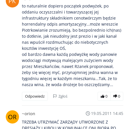
to naturalnie dopiero początek podwyżek, po
oddaniu oczyszczalni i towarzyszącej jej
infrastruktury składnikiem cenotwórczym będzie
horrendalny odpis amortyzacyjny...może wreszcie
Piotrkowianie zrozumieją, bo bezpośrednio ich(nas)
to dotknie, jak nieudolny jest prezio i w jaki kanał
nas wpuścił rozdmuchując do niebotycznych
kosztów inwestycję OŚ,
od bardzo dawna każdą podwyżkę wody panowie
wodociągi motywują malejącym zużyciem wody
przez Mieszkańców, nawet Rżanek proponował,
żeby się więcej myć, przynajmniej jedna wanna w
tygodniu więcej w każdym mieszkaniu...Tak, że to
nasza wina, że woda drożeje bo oszczędzamy...
Odpowiedz
Zgłoś
0
0
~orion
19.05.2011 14:45
TRZEBA UTRZYMAĆ ZARZĄDY UTWORZONE Z
DRESIAŻY I KIBOLI W KOMUNALCE,ONI BIORĄ PO