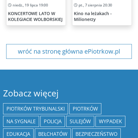
niedz., 19 lipca 19:00
pt., 7 sierpnia 20:30
KONCERTOWE LATO W
Kino na leżakach -
KOLEGIACIE WOLBORSKIEJ
Milionerzy
wróć na stronę główna ePiotrkow.pl
Zobacz więcej
PIOTRKÓW TRYBUNALSKI
PIOTRKÓW
NA SYGNALE
POLICJA
SULEJÓW
WYPADEK
EDUKACJA
BEŁCHATÓW
BEZPIECZEŃSTWO