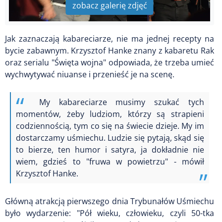
zobacz galerię zdjęć
Jak zaznaczają kabareciarze, nie ma jednej recepty na
bycie zabawnym. Krzysztof Hanke znany z kabaretu Rak
oraz serialu "Święta wojna" odpowiada, że trzeba umieć
wychwytywać niuanse i przenieść je na scenę.
My kabareciarze musimy szukać tych
momentów, żeby ludziom, którzy są strapieni
codziennością, tym co się na świecie dzieje. My im
dostarczamy uśmiechu. Ludzie się pytają, skąd się
to bierze, ten humor i satyra, ja dokładnie nie
wiem, gdzieś to "fruwa w powietrzu" - mówił
Krzysztof Hanke.
Główną atrakcją pierwszego dnia Trybunałów Uśmiechu
było wydarzenie: "Pół wieku, człowieku, czyli 50-tka