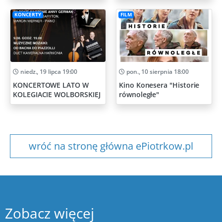
KONCERTY
FILM
niedz., 19 lipca 19:00
pon., 10 sierpnia 18:00
KONCERTOWE LATO W
Kino Konesera "Historie
KOLEGIACIE WOLBORSKIEJ
równoległe"
wróć na stronę główna ePiotrkow.pl
Zobacz więcej