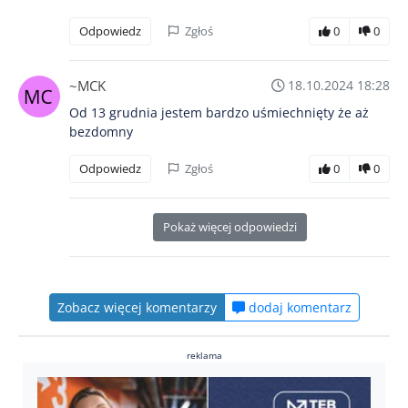
Odpowiedz
Zgłoś
0
0
~MCK
18.10.2024 18:28
Od 13 grudnia jestem bardzo uśmiechnięty że aż
bezdomny
Odpowiedz
Zgłoś
0
0
Pokaż więcej odpowiedzi
Zobacz więcej komentarzy
dodaj komentarz
reklama