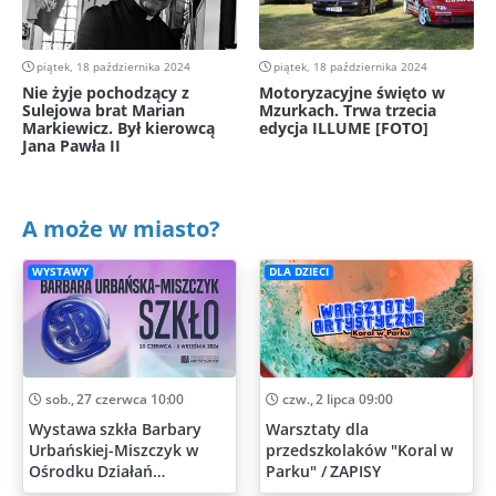
piątek, 18 października 2024
piątek, 18 października 2024
Nie żyje pochodzący z
Motoryzacyjne święto w
Sulejowa brat Marian
Mzurkach. Trwa trzecia
Markiewicz. Był kierowcą
edycja ILLUME [FOTO]
Jana Pawła II
A może w miasto?
WYSTAWY
DLA DZIECI
sob., 27 czerwca 10:00
czw., 2 lipca 09:00
Wystawa szkła Barbary
Warsztaty dla
Urbańskiej-Miszczyk w
przedszkolaków "Koral w
Ośrodku Działań
Parku" / ZAPISY
Artystycznych