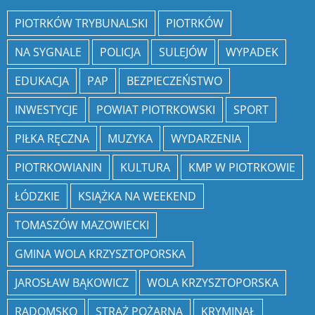
PIOTRKÓW TRYBUNALSKI
PIOTRKÓW
NA SYGNALE
POLICJA
SULEJÓW
WYPADEK
EDUKACJA
PAP
BEZPIECZEŃSTWO
INWESTYCJE
POWIAT PIOTRKOWSKI
SPORT
PIŁKA RĘCZNA
MUZYKA
WYDARZENIA
PIOTRKOWIANIN
KULTURA
KMP W PIOTRKOWIE
ŁÓDZKIE
KSIĄŻKA NA WEEKEND
TOMASZÓW MAZOWIECKI
GMINA WOLA KRZYSZTOPORSKA
JAROSŁAW BĄKOWICZ
WOLA KRZYSZTOPORSKA
RADOMSKO
STRAŻ POŻARNA
KRYMINAŁ