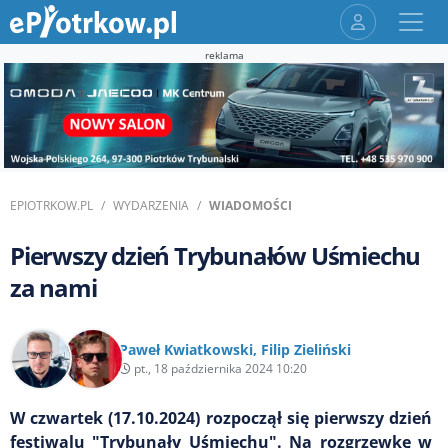
reklama
EPIOTRKOW.PL
WYDARZENIA
WIADOMOŚCI
Pierwszy dzień Trybunałów Uśmiechu
za nami
Paweł Kwiatkowski
,
Filip Zieliński
pt., 18 października 2024 10:20
W czwartek (17.10.2024) rozpoczął się pierwszy dzień
festiwalu "Trybunały Uśmiechu". Na rozgrzewkę w