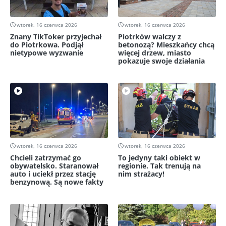
wtorek, 16 czerwca 2026
wtorek, 16 czerwca 2026
Znany TikToker przyjechał
Piotrków walczy z
do Piotrkowa. Podjął
betonozą? Mieszkańcy chcą
nietypowe wyzwanie
więcej drzew, miasto
pokazuje swoje działania
wtorek, 16 czerwca 2026
wtorek, 16 czerwca 2026
Chcieli zatrzymać go
To jedyny taki obiekt w
obywatelsko. Staranował
regionie. Tak trenują na
auto i uciekł przez stację
nim strażacy!
benzynową. Są nowe fakty