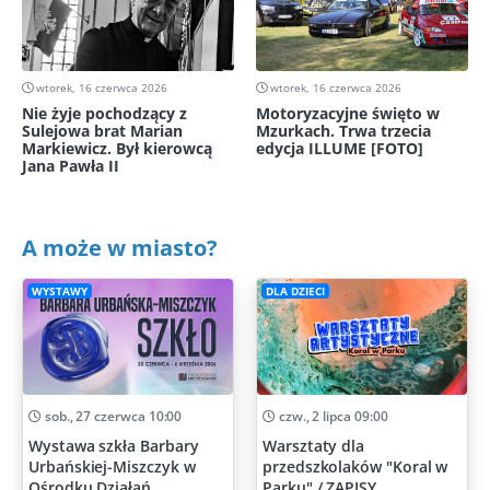
wtorek, 16 czerwca 2026
wtorek, 16 czerwca 2026
Nie żyje pochodzący z
Motoryzacyjne święto w
Sulejowa brat Marian
Mzurkach. Trwa trzecia
Markiewicz. Był kierowcą
edycja ILLUME [FOTO]
Jana Pawła II
A może w miasto?
WYSTAWY
DLA DZIECI
sob., 27 czerwca 10:00
czw., 2 lipca 09:00
Wystawa szkła Barbary
Warsztaty dla
Urbańskiej-Miszczyk w
przedszkolaków "Koral w
Ośrodku Działań
Parku" / ZAPISY