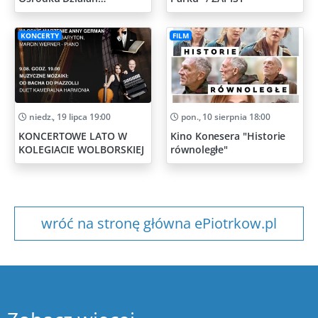
Artystycznych
KONCERTY
FILM
niedz., 19 lipca 19:00
pon., 10 sierpnia 18:00
KONCERTOWE LATO W
Kino Konesera "Historie
KOLEGIACIE WOLBORSKIEJ
równoległe"
wróć na stronę główna ePiotrkow.pl