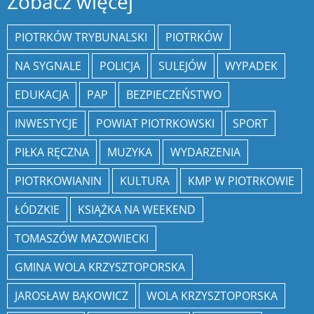
Zobacz więcej
PIOTRKÓW TRYBUNALSKI
PIOTRKÓW
NA SYGNALE
POLICJA
SULEJÓW
WYPADEK
EDUKACJA
PAP
BEZPIECZEŃSTWO
INWESTYCJE
POWIAT PIOTRKOWSKI
SPORT
PIŁKA RĘCZNA
MUZYKA
WYDARZENIA
PIOTRKOWIANIN
KULTURA
KMP W PIOTRKOWIE
ŁÓDZKIE
KSIĄŻKA NA WEEKEND
TOMASZÓW MAZOWIECKI
GMINA WOLA KRZYSZTOPORSKA
JAROSŁAW BĄKOWICZ
WOLA KRZYSZTOPORSKA