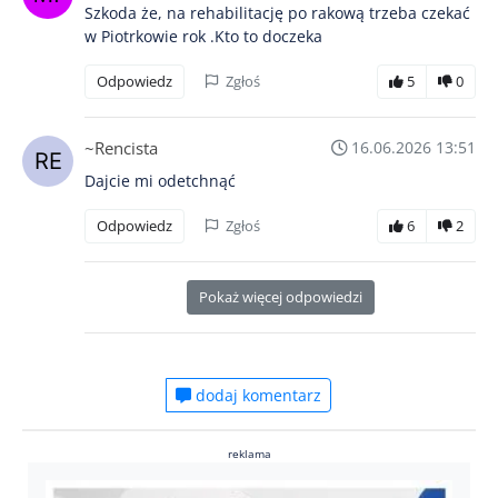
Szkoda że, na rehabilitację po rakową trzeba czekać
w Piotrkowie rok .Kto to doczeka
Odpowiedz
Zgłoś
5
0
~Rencista
16.06.2026 13:51
Dajcie mi odetchnąć
Odpowiedz
Zgłoś
6
2
Pokaż więcej odpowiedzi
dodaj komentarz
reklama