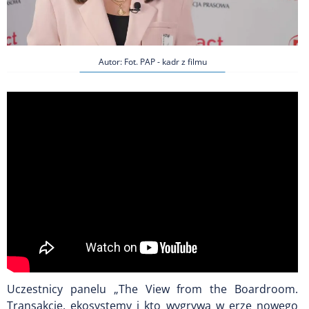
Autor: Fot. PAP - kadr z filmu
Uczestnicy panelu „The View from the Boardroom.
Transakcje, ekosystemy i kto wygrywa w erze nowego