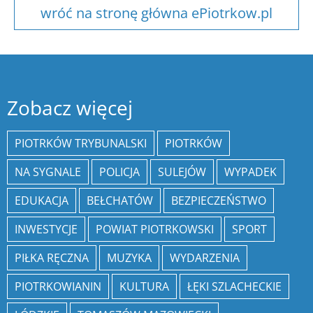
wróć na stronę główna ePiotrkow.pl
Zobacz więcej
PIOTRKÓW TRYBUNALSKI
PIOTRKÓW
NA SYGNALE
POLICJA
SULEJÓW
WYPADEK
EDUKACJA
BEŁCHATÓW
BEZPIECZEŃSTWO
INWESTYCJE
POWIAT PIOTRKOWSKI
SPORT
PIŁKA RĘCZNA
MUZYKA
WYDARZENIA
PIOTRKOWIANIN
KULTURA
ŁĘKI SZLACHECKIE