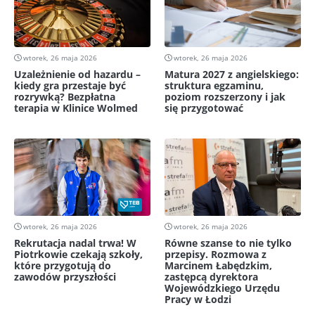
wtorek, 26 maja 2026
wtorek, 26 maja 2026
Uzależnienie od hazardu –
Matura 2027 z angielskiego:
kiedy gra przestaje być
struktura egzaminu,
rozrywką? Bezpłatna
poziom rozszerzony i jak
terapia w Klinice Wolmed
się przygotować
wtorek, 26 maja 2026
wtorek, 26 maja 2026
Rekrutacja nadal trwa! W
Równe szanse to nie tylko
Piotrkowie czekają szkoły,
przepisy. Rozmowa z
które przygotują do
Marcinem Łabędzkim,
zawodów przyszłości
zastępcą dyrektora
Wojewódzkiego Urzędu
Pracy w Łodzi