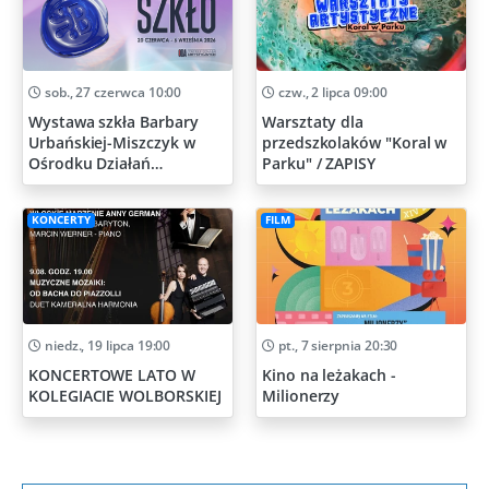
sob., 27 czerwca 10:00
czw., 2 lipca 09:00
Wystawa szkła Barbary
Warsztaty dla
Urbańskiej-Miszczyk w
przedszkolaków "Koral w
Ośrodku Działań
Parku" / ZAPISY
Artystycznych
KONCERTY
FILM
niedz., 19 lipca 19:00
pt., 7 sierpnia 20:30
KONCERTOWE LATO W
Kino na leżakach -
KOLEGIACIE WOLBORSKIEJ
Milionerzy