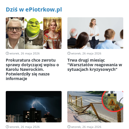
Dziś w ePiotrkow.pl
wtorek, 26 maja 2026
wtorek, 26 maja 2026
Prokuratura chce zwrotu
Trwa drugi miesiąc
sprawy dotyczącej wpisu o
"Warsztatów reagowania w
Karolu Nawrockim.
sytuacjach kryzysowych"
Potwierdziły się nasze
informacje
wtorek, 26 maja 2026
wtorek, 26 maja 2026