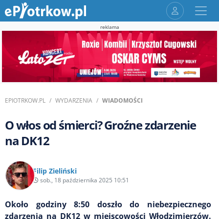
reklama
EPIOTRKOW.PL
WYDARZENIA
WIADOMOŚCI
O włos od śmierci? Groźne zdarzenie
na DK12
Filip Zieliński
sob., 18 października 2025 10:51
Około godziny 8:50 doszło do niebezpiecznego
zdarzenia na DK12 w miejscowości Włodzimierzów.