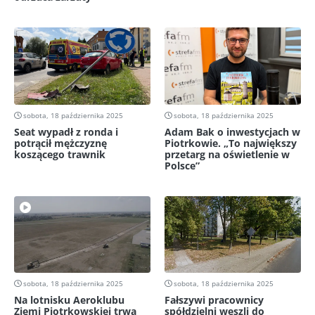
sobota, 18 października 2025
sobota, 18 października 2025
Seat wypadł z ronda i
Adam Bak o inwestycjach w
potrącił mężczyznę
Piotrkowie. „To największy
koszącego trawnik
przetarg na oświetlenie w
Polsce”
sobota, 18 października 2025
sobota, 18 października 2025
Na lotnisku Aeroklubu
Fałszywi pracownicy
Ziemi Piotrkowskiej trwa
spółdzielni weszli do