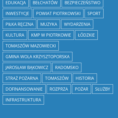
EDUKACJA
BEŁCHATÓW
BEZPIECZEŃSTWO
INWESTYCJE
POWIAT PIOTRKOWSKI
SPORT
PIŁKA RĘCZNA
MUZYKA
WYDARZENIA
KULTURA
KMP W PIOTRKOWIE
ŁÓDZKIE
TOMASZÓW MAZOWIECKI
GMINA WOLA KRZYSZTOPORSKA
JAROSŁAW BĄKOWICZ
RADOMSKO
STRAŻ POŻARNA
TOMASZÓW
HISTORIA
DOFINANSOWANIE
ROZPRZA
POŻAR
SŁUŻBY
INFRASTRUKTURA