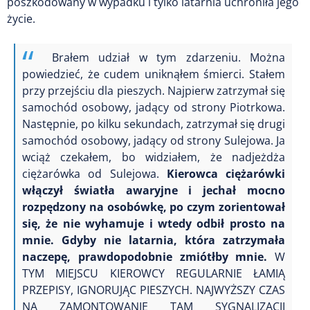
poszkodowany w wypadku i tylko latarnia uchroniła jego
życie.
Brałem udział w tym zdarzeniu. Można
powiedzieć, że cudem uniknąłem śmierci. Stałem
przy przejściu dla pieszych. Najpierw zatrzymał się
samochód osobowy, jadący od strony Piotrkowa.
Następnie, po kilku sekundach, zatrzymał się drugi
samochód osobowy, jadący od strony Sulejowa. Ja
wciąż czekałem, bo widziałem, że nadjeżdża
ciężarówka od Sulejowa.
Kierowca ciężarówki
włączył światła awaryjne i jechał mocno
rozpędzony na osobówkę, po czym zorientował
się, że nie wyhamuje i wtedy odbił prosto na
mnie. Gdyby nie latarnia, która zatrzymała
naczepę, prawdopodobnie zmiótłby mnie.
W
TYM MIEJSCU KIEROWCY REGULARNIE ŁAMIĄ
PRZEPISY, IGNORUJĄC PIESZYCH. NAJWYŻSZY CZAS
NA ZAMONTOWANIE TAM SYGNALIZACJI