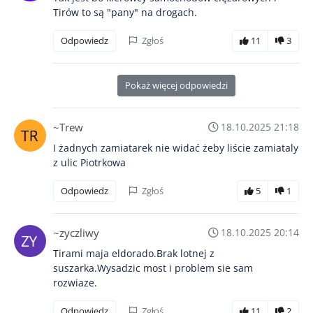
Tirów to są "pany" na drogach.
Odpowiedz
Zgłoś
11
3
Pokaż więcej odpowiedzi
~Trew
18.10.2025 21:18
I żadnych zamiatarek nie widać żeby liście zamiataly
z ulic Piotrkowa
Odpowiedz
Zgłoś
5
1
~zyczliwy
18.10.2025 20:14
Tirami maja eldorado.Brak lotnej z
suszarka.Wysadzic most i problem sie sam
rozwiaze.
Odpowiedz
Zgłoś
11
2