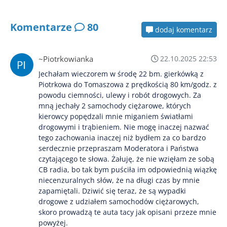
Komentarze
80
dodaj komentarz
~Piotrkowianka
22.10.2025 22:53
Jechałam wieczorem w środę 22 bm. gierkówką z
Piotrkowa do Tomaszowa z prędkością 80 km/godz. z
powodu ciemności, ulewy i robót drogowych. Za
mną jechały 2 samochody ciężarowe, których
kierowcy popędzali mnie miganiem światłami
drogowymi i trąbieniem. Nie mogę inaczej nazwać
tego zachowania inaczej niż bydłem za co bardzo
serdecznie przepraszam Moderatora i Państwa
czytającego te słowa. Żałuję, że nie wzięłam ze sobą
CB radia, bo tak bym puściła im odpowiednią wiązkę
niecenzuralnych słów, że na długi czas by mnie
zapamiętali. Dziwić się teraz, że są wypadki
drogowe z udziałem samochodów ciężarowych,
skoro prowadzą te auta tacy jak opisani przeze mnie
powyżej.