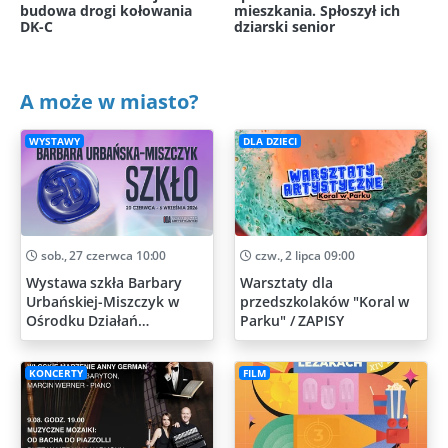
budowa drogi kołowania
mieszkania. Spłoszył ich
DK-C
dziarski senior
A może w miasto?
WYSTAWY
DLA DZIECI
sob., 27 czerwca 10:00
czw., 2 lipca 09:00
Wystawa szkła Barbary
Warsztaty dla
Urbańskiej-Miszczyk w
przedszkolaków "Koral w
Ośrodku Działań
Parku" / ZAPISY
Artystycznych
KONCERTY
FILM