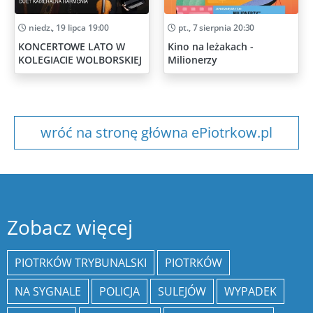
niedz., 19 lipca 19:00
pt., 7 sierpnia 20:30
KONCERTOWE LATO W
Kino na leżakach -
KOLEGIACIE WOLBORSKIEJ
Milionerzy
wróć na stronę główna ePiotrkow.pl
Zobacz więcej
PIOTRKÓW TRYBUNALSKI
PIOTRKÓW
NA SYGNALE
POLICJA
SULEJÓW
WYPADEK