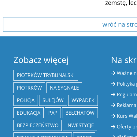
zemstę, le
wróć na str
Zobacz więcej
Na skr
Ważne 
PIOTRKÓW TRYBUNALSKI
Polityka
PIOTRKÓW
NA SYGNALE
Regulam
POLICJA
SULEJÓW
WYPADEK
Reklama
EDUKACJA
PAP
BEŁCHATÓW
Kurs Wa
BEZPIECZEŃSTWO
INWESTYCJE
Oferty p