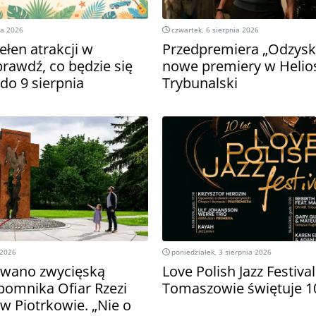
ia 2026
czwartek, 6 sierpnia 2026
łen atrakcji w
Przedpremiera „Odzysk
prawdź, co będzie się
nowe premiery w Helio
 do 9 sierpnia
Trybunalski
 2026
poniedziałek, 3 sierpnia 2026
owano zwycięską
Love Polish Jazz Festiva
pomnika Ofiar Rzezi
Tomaszowie świętuje 10
w Piotrkowie. „Nie o