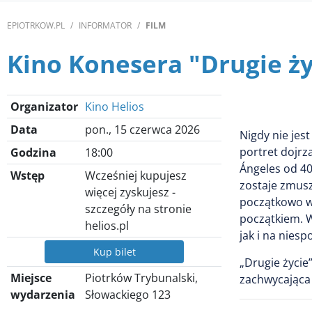
EPIOTRKOW.PL
INFORMATOR
FILM
Kino Konesera "Drugie ży
Organizator
Kino Helios
Data
pon., 15 czerwca 2026
Nigdy nie je
portret dojrza
Godzina
18:00
Ángeles od 4
Wstęp
Wcześniej kupujesz
zostaje zmusz
więcej zyskujesz -
początkowo wy
szczegóły na stronie
początkiem. W
helios.pl
jak i na nies
Kup bilet
„Drugie życie
Miejsce
Piotrków Trybunalski,
zachwycająca
wydarzenia
Słowackiego 123