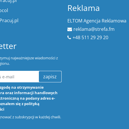
racuj.pl
Reklama
ocol
Pracuj.pl
ELTOM Agencja Reklamowa
reklama@strefa.fm
+48 511 29 29 20
tter
trzymuj najważniejsze wiadomości z
gionu.
zapisz
zgodę na otrzymywanie
ra oraz informacji handlowych
ktroniczną na podany adres e-
oznałem się z
polityką
ści
ować z subskrypcji w każdej chwili.