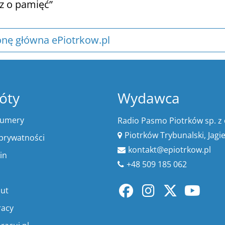
cz o pamięć”
onę główna ePiotrkow.pl
óty
Wydawca
numery
Radio Pasmo Piotrków sp. z 
Piotrków Trybunalski, Jagi
 prywatności
kontakt@epiotrkow.pl
in
+48 509 185 062
lut
racy