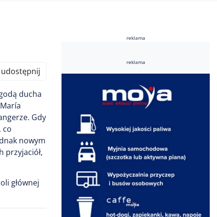
reklama
reklama
udostępnij
ogodą ducha
 María
angerze. Gdy
, co
jednak nowym
 przyjaciół,
oli głównej