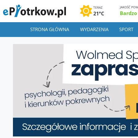
JAKOŚĆ POW
TERAZ
Bardzo
21°C
STRONA GŁÓWNA
WYDARZENIA
SPORT