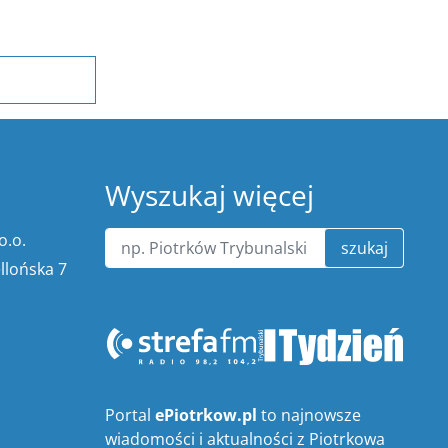
Wyszukaj więcej
o.o.
szukaj
ellońska 7
Portal
ePiotrkow.pl
to najnowsze
wiadomości i aktualności z Piotrkowa