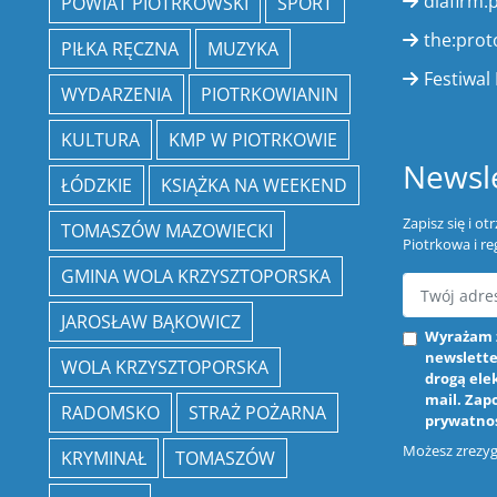
dlafirm.p
POWIAT PIOTRKOWSKI
SPORT
the:prot
PIŁKA RĘCZNA
MUZYKA
Festiwal 
WYDARZENIA
PIOTRKOWIANIN
KULTURA
KMP W PIOTRKOWIE
Newsle
ŁÓDZKIE
KSIĄŻKA NA WEEKEND
Zapisz się i o
TOMASZÓW MAZOWIECKI
Piotrkowa i re
GMINA WOLA KRZYSZTOPORSKA
JAROSŁAW BĄKOWICZ
Wyrażam 
newslette
WOLA KRZYSZTOPORSKA
drogą ele
mail. Zap
RADOMSKO
STRAŻ POŻARNA
prywatno
Możesz zrezygn
KRYMINAŁ
TOMASZÓW