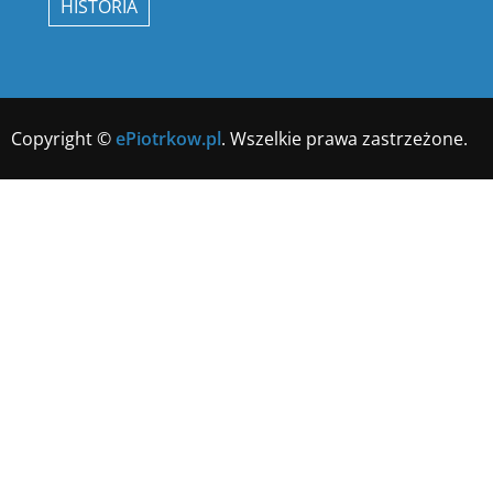
HISTORIA
Copyright ©
ePiotrkow.pl
. Wszelkie prawa zastrzeżone.