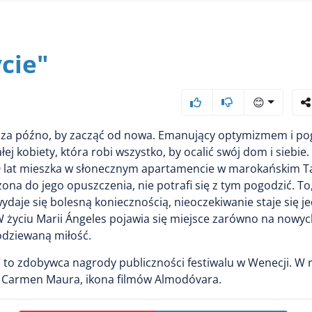
cie"
😊
st za późno, by zacząć od nowa. Emanujący optymizmem i p
łej kobiety, która robi wszystko, by ocalić swój dom i siebie.
0 lat mieszka w słonecznym apartamencie w marokańskim T
ona do jego opuszczenia, nie potrafi się z tym pogodzić. To
daje się bolesną koniecznością, nieoczekiwanie staje się 
 życiu Marii Ángeles pojawia się miejsce zarówno na nowych
podziewaną miłość.
” to zdobywca nagrody publiczności festiwalu w Wenecji. W r
 Carmen Maura, ikona filmów Almodóvara.