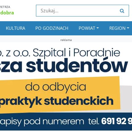
IETRZA
 dobra
KULTURA
PO GODZINACH
POWIAT
REGION
reklama