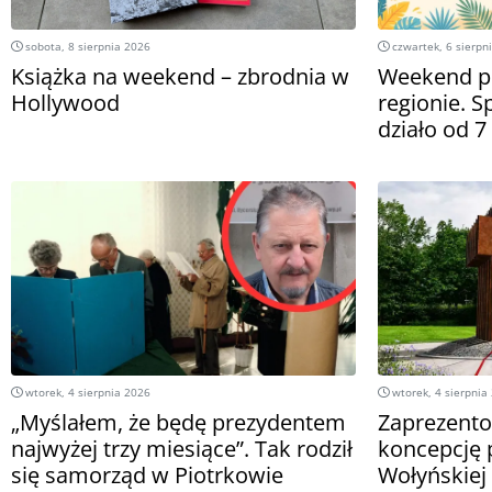
sobota, 8 sierpnia 2026
czwartek, 6 sierpn
Książka na weekend – zbrodnia w
Weekend pe
Hollywood
regionie. S
działo od 7
wtorek, 4 sierpnia 2026
wtorek, 4 sierpnia
„Myślałem, że będę prezydentem
Zaprezent
najwyżej trzy miesiące”. Tak rodził
koncepcję 
się samorząd w Piotrkowie
Wołyńskiej 