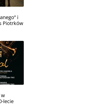
anego” i
s Piotrków
l w
-lecie