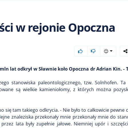
ści w rejonie Opoczna
😊
mln lat odkrył w Sławnie koło Opoczna dr Adrian Kin. - 
zego stanowiska paleontologicznego, tzw. Solnhofen. Ta
kowane są wielkie kamieniołomy, z których można pozysk
no się tam takiego odkrycia. - Nie było to całkowicie pewn
ejne znaleziska przekonały mnie przekonały mnie do stano
przez lata były zupełnie jałowe. Niemniej upór i szczęśc