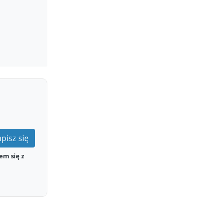
pisz się
em się z