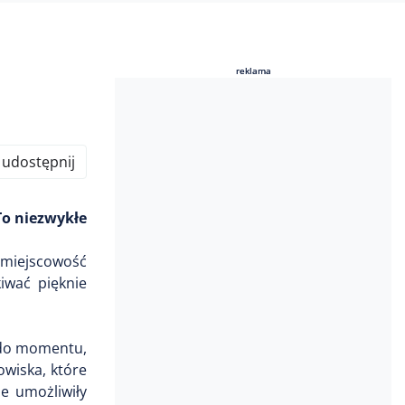
reklama
reklama
udostępnij
To niezwykłe
 miejscowość
iwać pięknie
e do momentu,
wiska, które
ie umożliwiły