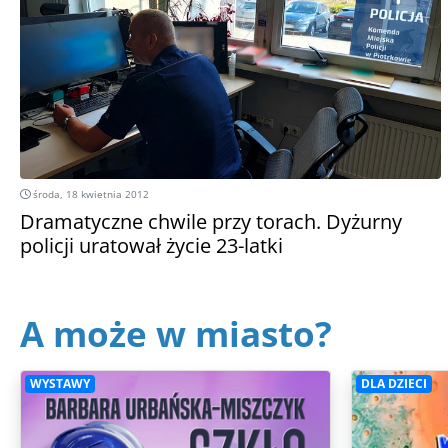
środa, 18 kwietnia 2012
Dramatyczne chwile przy torach. Dyżurny
policji uratował życie 23-latki
A może w miasto?
WYSTAWY
DLA DZIECI