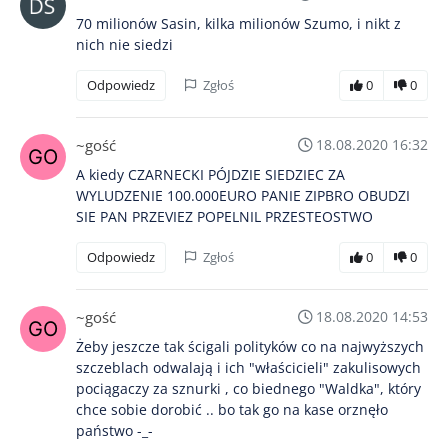
70 milionów Sasin, kilka milionów Szumo, i nikt z
nich nie siedzi
Odpowiedz
Zgłoś
0
0
~gość
18.08.2020 16:32
A kiedy CZARNECKI PÓJDZIE SIEDZIEC ZA
WYLUDZENIE 100.000EURO PANIE ZIPBRO OBUDZI
SIE PAN PRZEVIEZ POPELNIL PRZESTEOSTWO
Odpowiedz
Zgłoś
0
0
~gość
18.08.2020 14:53
Żeby jeszcze tak ścigali polityków co na najwyższych
szczeblach odwalają i ich "właścicieli" zakulisowych
pociągaczy za sznurki , co biednego "Waldka", który
chce sobie dorobić .. bo tak go na kase orznęło
państwo -_-