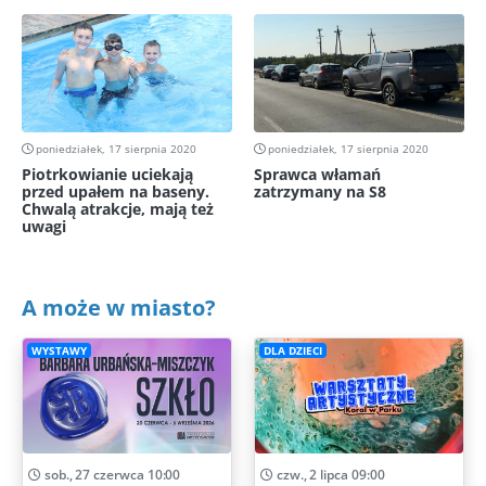
poniedziałek, 17 sierpnia 2020
poniedziałek, 17 sierpnia 2020
Piotrkowianie uciekają
Sprawca włamań
przed upałem na baseny.
zatrzymany na S8
Chwalą atrakcje, mają też
uwagi
A może w miasto?
WYSTAWY
DLA DZIECI
sob., 27 czerwca 10:00
czw., 2 lipca 09:00