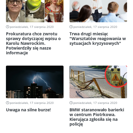
poniedziałek, 17 sierpnia 2020
poniedziałek, 17 sierpnia 2020
Prokuratura chce zwrotu
Trwa drugi miesiąc
sprawy dotyczącej wpisu o
"Warsztatów reagowania w
Karolu Nawrockim.
sytuacjach kryzysowych"
Potwierdziły się nasze
informacje
poniedziałek, 17 sierpnia 2020
poniedziałek, 17 sierpnia 2020
Uwaga na silne burze!
BMW staranowało barierki
w centrum Piotrkowa.
Kierująca zgłosiła się na
policję