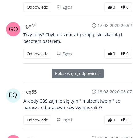
Odpowiedz
Zgłoś
0
0
~gość
17.08.2020 20:52
Trzy tony? Chyba razem z tą szopą, sieczkarnią i
pezotem paterem.
Odpowiedz
Zgłoś
0
0
Pokaż więcej odpowiedzi
~eq55
18.08.2020 08:07
A kiedy CBŚ zajmie się tym " małżeństwem " co
haracze od pracowników wymuszali ??
Odpowiedz
Zgłoś
0
0