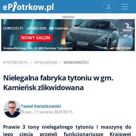
reklama
EPIOTRKOW.PL
WYDARZENIA
WIADOMOŚCI
Nielegalna fabryka tytoniu w gm.
Kamieńsk zlikwidowana
Paweł Kwiatkowski
pon., 17 sierpnia 2020 09:15
Prawie 3 tony nielegalnego tytoniu i maszynę do
jego cięcia przejęli funkcjonariusze Krajowej