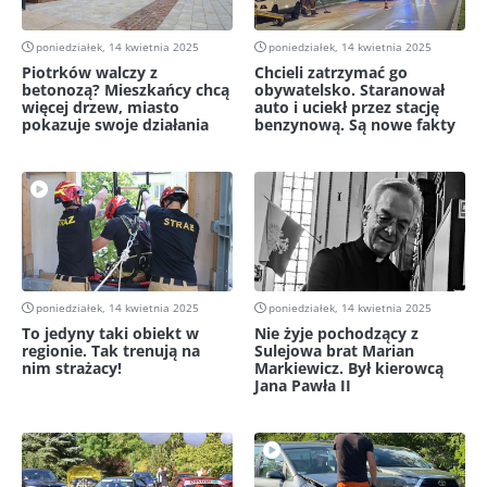
poniedziałek, 14 kwietnia 2025
poniedziałek, 14 kwietnia 2025
Piotrków walczy z
Chcieli zatrzymać go
betonozą? Mieszkańcy chcą
obywatelsko. Staranował
więcej drzew, miasto
auto i uciekł przez stację
pokazuje swoje działania
benzynową. Są nowe fakty
poniedziałek, 14 kwietnia 2025
poniedziałek, 14 kwietnia 2025
To jedyny taki obiekt w
Nie żyje pochodzący z
regionie. Tak trenują na
Sulejowa brat Marian
nim strażacy!
Markiewicz. Był kierowcą
Jana Pawła II