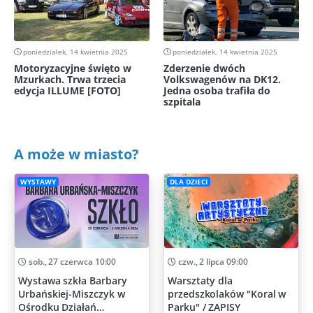
poniedziałek, 14 kwietnia 2025
poniedziałek, 14 kwietnia 2025
Motoryzacyjne święto w
Zderzenie dwóch
Mzurkach. Trwa trzecia
Volkswagenów na DK12.
edycja ILLUME [FOTO]
Jedna osoba trafiła do
szpitala
A może w miasto?
WYSTAWY
DLA DZIECI
sob., 27 czerwca 10:00
czw., 2 lipca 09:00
Wystawa szkła Barbary
Warsztaty dla
Urbańskiej-Miszczyk w
przedszkolaków "Koral w
Ośrodku Działań
Parku" / ZAPISY