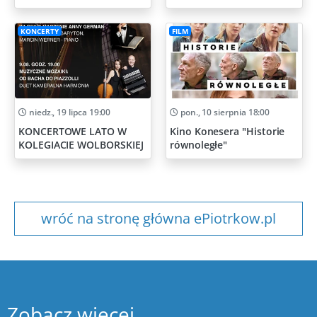
Artystycznych
KONCERTY
FILM
niedz., 19 lipca 19:00
pon., 10 sierpnia 18:00
KONCERTOWE LATO W
Kino Konesera "Historie
KOLEGIACIE WOLBORSKIEJ
równoległe"
wróć na stronę główna ePiotrkow.pl
Zobacz więcej