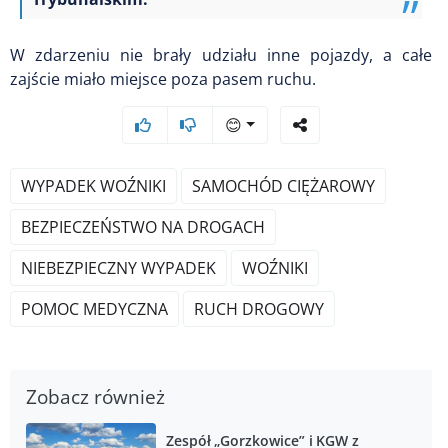
W zdarzeniu nie brały udziału inne pojazdy, a całe
zajście miało miejsce poza pasem ruchu.
😊
WYPADEK WOŹNIKI
SAMOCHÓD CIĘŻAROWY
BEZPIECZEŃSTWO NA DROGACH
NIEBEZPIECZNY WYPADEK
WOŹNIKI
POMOC MEDYCZNA
RUCH DROGOWY
Zobacz również
Zespół „Gorzkowice” i KGW z