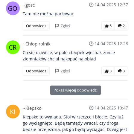
~gosc
14.04.2025 12:37
Tam nie można parkować
Odpowiedz
Zgłoś
5
2
~Chłop rolnik
14.04.2025 12:28
Co się dziwicie, w pole chłopek wjechał, żonce
ziemniaków chciał nakopać na obiad
Odpowiedz
Zgłoś
3
3
Pokaż więcej odpowiedzi
~Kiepsko
14.04.2025 10:47
Kiepsko to wygląda. Stoi w rzeczce i błocie. Czy już
go wyciągnięto. Będę tamtędy wracał, czy droga
będzie przejezdna, jak go będą wyciągać. Dźwig jest