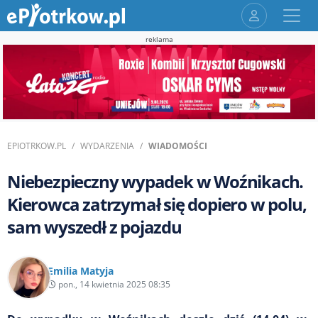
reklama
EPIOTRKOW.PL
WYDARZENIA
WIADOMOŚCI
Niebezpieczny wypadek w Woźnikach.
Kierowca zatrzymał się dopiero w polu,
sam wyszedł z pojazdu
Emilia Matyja
pon., 14 kwietnia 2025 08:35