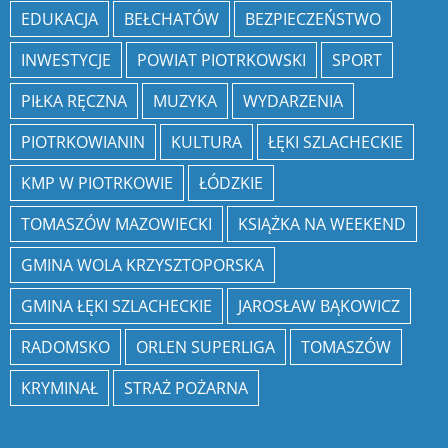
EDUKACJA
BEŁCHATÓW
BEZPIECZEŃSTWO
INWESTYCJE
POWIAT PIOTRKOWSKI
SPORT
PIŁKA RĘCZNA
MUZYKA
WYDARZENIA
PIOTRKOWIANIN
KULTURA
ŁĘKI SZLACHECKIE
KMP W PIOTRKOWIE
ŁÓDZKIE
TOMASZÓW MAZOWIECKI
KSIĄŻKA NA WEEKEND
GMINA WOLA KRZYSZTOPORSKA
GMINA ŁĘKI SZLACHECKIE
JAROSŁAW BĄKOWICZ
RADOMSKO
ORLEN SUPERLIGA
TOMASZÓW
KRYMINAŁ
STRAŻ POŻARNA