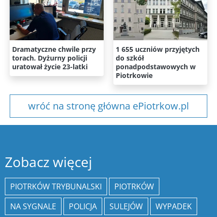
Dramatyczne chwile przy
1 655 uczniów przyjętych
torach. Dyżurny policji
do szkół
uratował życie 23-latki
ponadpodstawowych w
Piotrkowie
wróć na stronę główna ePiotrkow.pl
Zobacz więcej
PIOTRKÓW TRYBUNALSKI
PIOTRKÓW
NA SYGNALE
POLICJA
SULEJÓW
WYPADEK