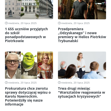
niedziela, 20 lipca 2025
niedziela, 20 lipca 2025
1 655 uczniów przyjętych
Przedpremiera
do szkół
„Odzyskanego” i nowe
ponadpodstawowych w
premiery w Helios Piotrków
Piotrkowie
Trybunalski
niedziela, 20 lipca 2025
niedziela, 20 lipca 2025
Prokuratura chce zwrotu
Trwa drugi miesiąc
sprawy dotyczącej wpisu o
"Warsztatów reagowania w
Karolu Nawrockim.
sytuacjach kryzysowych"
Potwierdziły się nasze
informacje