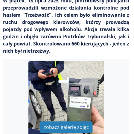
W piątek, 18 lipca 2025 roku, piotrkowscy policjanci
przeprowadzili wzmożone działania kontrolne pod
hasłem "Trzeźwość". Ich celem było eliminowanie z
ruchu drogowego kierowców, którzy prowadzą
pojazdy pod wpływem alkoholu. Akcja trwała kilka
godzin i objęła zarówno Piotrków Trybunalski, jak i
cały powiat. Skontrolowano 660 kierujących - jeden z
nich był nietrzeźwy.
zobacz galerię zdjęć