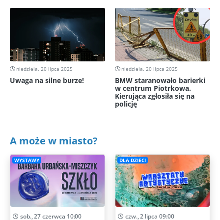
niedziela, 20 lipca 2025
niedziela, 20 lipca 2025
Uwaga na silne burze!
BMW staranowało barierki
w centrum Piotrkowa.
Kierująca zgłosiła się na
policję
A może w miasto?
WYSTAWY
DLA DZIECI
sob., 27 czerwca 10:00
czw., 2 lipca 09:00