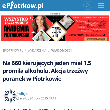
reklama
EPIOTRKOW.PL
WYDARZENIA
WIADOMOŚCI
Na 660 kierujących jeden miał 1,5
promila alkoholu. Akcja trzeźwy
poranek w Piotrkowie
Policja
niedz., 20 lipca 2025 09:19