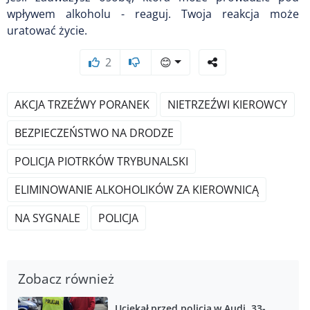
wpływem alkoholu - reaguj. Twoja reakcja może
uratować życie.
2
😊
AKCJA TRZEŹWY PORANEK
NIETRZEŹWI KIEROWCY
BEZPIECZEŃSTWO NA DRODZE
POLICJA PIOTRKÓW TRYBUNALSKI
ELIMINOWANIE ALKOHOLIKÓW ZA KIEROWNICĄ
NA SYGNALE
POLICJA
Zobacz również
Uciekał przed policją w Audi, 33-