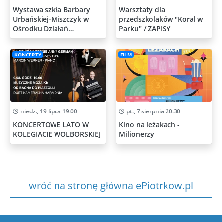
Wystawa szkła Barbary
Warsztaty dla
Urbańskiej-Miszczyk w
przedszkolaków "Koral w
Ośrodku Działań
Parku" / ZAPISY
Artystycznych
KONCERTY
FILM
niedz., 19 lipca 19:00
pt., 7 sierpnia 20:30
KONCERTOWE LATO W
Kino na leżakach -
KOLEGIACIE WOLBORSKIEJ
Milionerzy
wróć na stronę główna ePiotrkow.pl