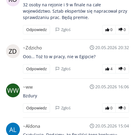
32 osoby na rejonie i 9 w finale na całe
województwo. Sztab ekspertów się napracował przy
sprawdzaniu prac. Będą premie.
Odpowiedz
Zgłoś
0
0
~Zdzicho
20.05.2026 20:32
Ooo... Toż to w pracy, nie w Egipcie?
Odpowiedz
Zgłoś
4
0
~ww
20.05.2026 16:06
Bzdury
Odpowiedz
Zgłoś
0
0
~Aldona
20.05.2026 15:04
Gratulacje. Dodajmy, że finaliści tego konkursu