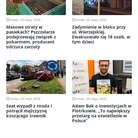
środa, 20 maja 2026
środa, 20 maja 2026
Masowe straty w
Zadymienie w bloku przy
pasiekach? Pszczelarze
ul. Wierzejskiej.
podejrzewają związek z
Ewakuowało się 18 osób, w
pokarmem, producent
tym dzieci
odrzuca zarzuty
środa, 20 maja 2026
środa, 20 maja 2026
Seat wypadł z ronda i
Adam Bak o inwestycjach w
potrącił mężczyznę
Piotrkowie. „To największy
koszącego trawnik
przetarg na oświetlenie w
Polsce”