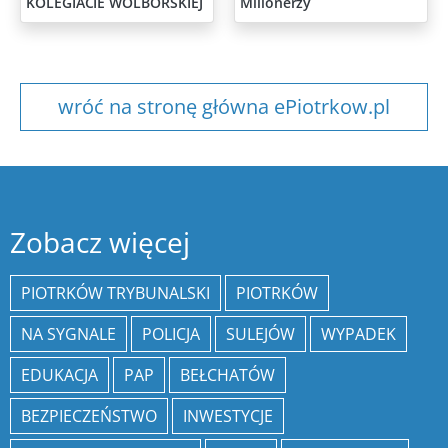
KOLEGIACIE WOLBORSKIEJ
Milionerzy
wróć na stronę główna ePiotrkow.pl
Zobacz więcej
PIOTRKÓW TRYBUNALSKI
PIOTRKÓW
NA SYGNALE
POLICJA
SULEJÓW
WYPADEK
EDUKACJA
PAP
BEŁCHATÓW
BEZPIECZEŃSTWO
INWESTYCJE