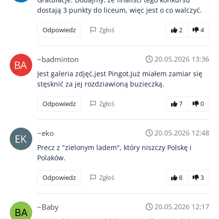
dostają 3 punkty do liceum, więc jest o co walczyć.
Odpowiedz
Zgłoś
2
4
~badminton
20.05.2026 13:36
Jest galeria zdjęć,jest Pingot.Już miałem zamiar się
stęsknić za jej rozdziawioną buzieczką.
Odpowiedz
Zgłoś
7
0
~eko
20.05.2026 12:48
Precz z "zielonym ladem", który niszczy Polskę i
Polaków.
Odpowiedz
Zgłoś
8
3
~Baby
20.05.2026 12:17