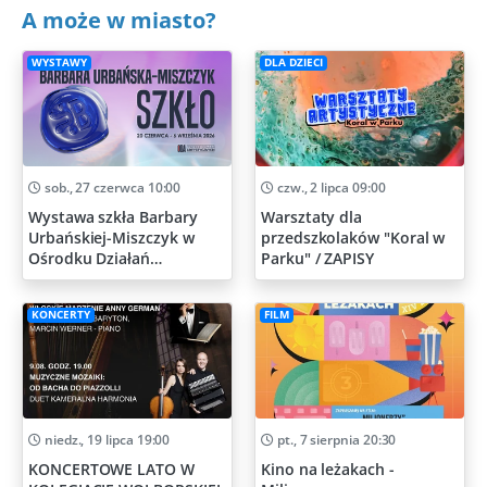
A może w miasto?
WYSTAWY
DLA DZIECI
sob., 27 czerwca 10:00
czw., 2 lipca 09:00
Wystawa szkła Barbary
Warsztaty dla
Urbańskiej-Miszczyk w
przedszkolaków "Koral w
Ośrodku Działań
Parku" / ZAPISY
Artystycznych
KONCERTY
FILM
niedz., 19 lipca 19:00
pt., 7 sierpnia 20:30
KONCERTOWE LATO W
Kino na leżakach -