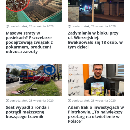
poniedziałek, 28 września 2020
poniedziałek, 28 września 2020
Masowe straty w
Zadymienie w bloku przy
pasiekach? Pszczelarze
ul. Wierzejskiej.
podejrzewają związek z
Ewakuowało się 18 osób, w
pokarmem, producent
tym dzieci
odrzuca zarzuty
poniedziałek, 28 września 2020
poniedziałek, 28 września 2020
Seat wypadł z ronda i
Adam Bak o inwestycjach w
potrącił mężczyznę
Piotrkowie. „To największy
koszącego trawnik
przetarg na oświetlenie w
Polsce”