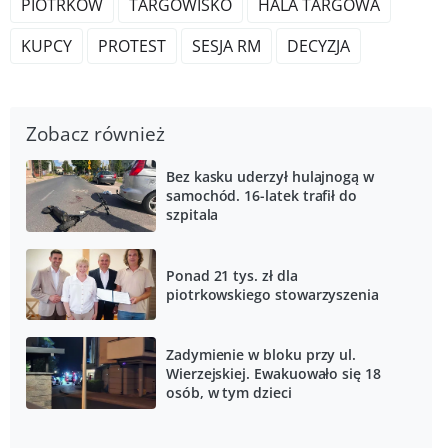
PIOTRKÓW
TARGOWISKO
HALA TARGOWA
KUPCY
PROTEST
SESJA RM
DECYZJA
Zobacz również
Bez kasku uderzył hulajnogą w
samochód. 16-latek trafił do
szpitala
Ponad 21 tys. zł dla
piotrkowskiego stowarzyszenia
Zadymienie w bloku przy ul.
Wierzejskiej. Ewakuowało się 18
osób, w tym dzieci