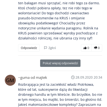
ten bałagan musi sprzątać, nie robi tego za darmo.
Ktoś chodzi pobiera opłaty, tez nie robi tego w
wolontariacie! Do tego dochodzi cwaniactwo
pseudo-biznesmenów na KRUS i omijanie
obowiązku podatkowego! Chociażby przez
notoryczne unikanie wydania paragonu. Rolnik na
KRUS powinien sprzedawać wyroby pochodzące z
działalności rolniczej, nie ubrania czy inny syf!
Odpowiedz
Zgłoś
0
0
Pokaż więcej odpowiedzi
~guma od majtek
28.09.2020 20:34
Rozbrajająca jest ta zaciekłość władz Piotrkowa,
które od lat, sukcesywnie dążą do likwidacji
drobnego handlu w tym Mieście. Bo brzydkie, bo nie
w tym miejscu, bo majtki, bo śmierdzi, bo głośno itd.
Jakieś małomiasteczkowe kompleksy? Zapraszam na