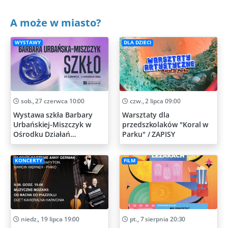
A może w miasto?
WYSTAWY
DLA DZIECI
sob., 27 czerwca 10:00
czw., 2 lipca 09:00
Wystawa szkła Barbary
Warsztaty dla
Urbańskiej-Miszczyk w
przedszkolaków "Koral w
Ośrodku Działań
Parku" / ZAPISY
Artystycznych
KONCERTY
FILM
niedz., 19 lipca 19:00
pt., 7 sierpnia 20:30