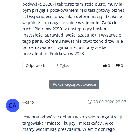
podwyżkę 2020) i tak teraz tam stoją puste mury ja
bym przyjął z pocałowaniem ręki taki gotowy biznes.
2. Dysponujecie dużą siłą i determinacją, działacie
wspólnie i pomagacie sobie wzajemnie. Załóżcie
ruch "Piotrków 2050" z następujący hasłami
Przyszłość, Sprawiedliwość, Szacunek. I wystawcie
tego pana, któremu nawet nie otworzono drzwi nie
porozmawiano. Trzymam kciuki, aby został
prezydentem Piotrkowa w 2023.
Odpowiedz
Zgłoś
0
0
Pokaż więcej odpowiedzi
~caro
28.09.2020 22:07
Powinna odbyć się debata w sprawie reorganizacji
targowiska ; miasto , kupcy i mieszkańcy . A co
mamy widzimisię prezydenta. Wiem z dobrego