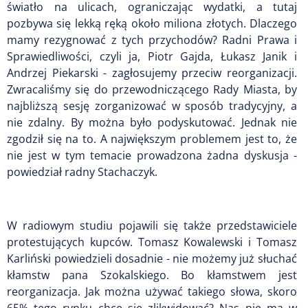
światło na ulicach, ograniczając wydatki, a tutaj
pozbywa się lekką ręką około miliona złotych. Dlaczego
mamy rezygnować z tych przychodów? Radni Prawa i
Sprawiedliwości, czyli ja, Piotr Gajda, Łukasz Janik i
Andrzej Piekarski - zagłosujemy przeciw reorganizacji.
Zwracaliśmy się do przewodniczącego Rady Miasta, by
najbliższą sesję zorganizować w sposób tradycyjny, a
nie zdalny. By można było podyskutować. Jednak nie
zgodził się na to. A największym problemem jest to, że
nie jest w tym temacie prowadzona żadna dyskusja -
powiedział radny Stachaczyk.
W radiowym studiu pojawili się także przedstawiciele
protestujących kupców. Tomasz Kowalewski i Tomasz
Karliński powiedzieli dosadnie - nie możemy już słuchać
kłamstw pana Szokalskiego. Bo kłamstwem jest
reorganizacja. Jak można używać takiego słowa, skoro
65% tego rynku chce się zlikwidować? Nas nie ma w