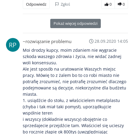
Odpowiedz
Zgłoś
0
0
Pokaż więcej odpowiedzi
~rozwiązanie problemu
28.09.2020 14:05
Moi drodzy kupcy, moim zdaniem nie wygracie
szkoda waszego zdrowia i życia, nie widać żadnej
woli konsensusu.
Ale jest sposób na uratowanie Waszych miejsc
pracy. Mówię to z żalem bo to co robi miasto nie
potrafię zrozumieć, nie potrafię zrozumieć dlaczego
podejmowane są decyzje, niekorzystne dla budżetu
miasta.
1. usiądźcie do stołu, z właścicielem metalplastu
(chyba i tak miał taki pomysł), uporządkujcie
wspólnie teren
i wszyscy (dokładnie wszyscy) obojętnie co
sprzedajecie przejdźcie tam. Właściciel się ucieszy
bo rocznie złapie ok 800tys (uwzględniając