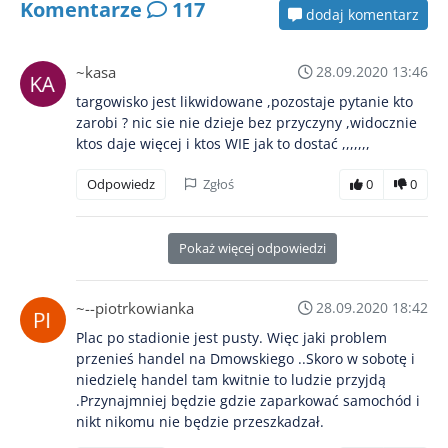
Komentarze
117
dodaj komentarz
~kasa
28.09.2020 13:46
targowisko jest likwidowane ,pozostaje pytanie kto
zarobi ? nic sie nie dzieje bez przyczyny ,widocznie
ktos daje więcej i ktos WIE jak to dostać ,,,,,,,
Odpowiedz
Zgłoś
0
0
Pokaż więcej odpowiedzi
~--piotrkowianka
28.09.2020 18:42
Plac po stadionie jest pusty. Więc jaki problem
przenieś handel na Dmowskiego ..Skoro w sobotę i
niedzielę handel tam kwitnie to ludzie przyjdą
.Przynajmniej będzie gdzie zaparkować samochód i
nikt nikomu nie będzie przeszkadzał.