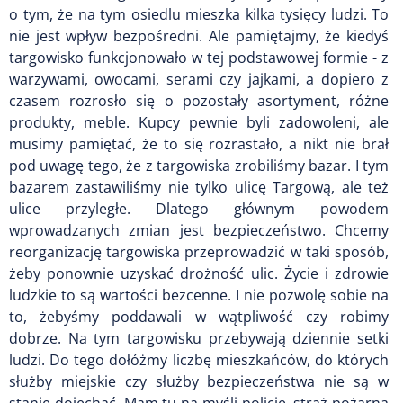
o tym, że na tym osiedlu mieszka kilka tysięcy ludzi. To
nie jest wpływ bezpośredni. Ale pamiętajmy, że kiedyś
targowisko funkcjonowało w tej podstawowej formie - z
warzywami, owocami, serami czy jajkami, a dopiero z
czasem rozrosło się o pozostały asortyment, różne
produkty, meble. Kupcy pewnie byli zadowoleni, ale
musimy pamiętać, że to się rozrastało, a nikt nie brał
pod uwagę tego, że z targowiska zrobiliśmy bazar. I tym
bazarem zastawiliśmy nie tylko ulicę Targową, ale też
ulice przyległe. Dlatego głównym powodem
wprowadzanych zmian jest bezpieczeństwo. Chcemy
reorganizację targowiska przeprowadzić w taki sposób,
żeby ponownie uzyskać drożność ulic. Życie i zdrowie
ludzkie to są wartości bezcenne. I nie pozwolę sobie na
to, żebyśmy poddawali w wątpliwość czy robimy
dobrze. Na tym targowisku przebywają dziennie setki
ludzi. Do tego dołóżmy liczbę mieszkańców, do których
służby miejskie czy służby bezpieczeństwa nie są w
stanie dojechać. Mam tu na myśli policję, straż pożarną