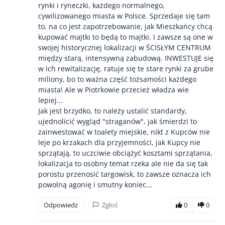
rynki i ryneczki, każdego normalnego,
cywilizowanego miasta w Polsce. Sprzedaje się tam
to, na co jest zapotrzebowanie, jak Mieszkańcy chcą
kupować majtki to będą to majtki. I zawsze są one w
swojej historycznej lokalizacji w ŚCISŁYM CENTRUM
między starą, intensywną zabudową. INWESTUJE się
w ich rewitalizację, ratuje się te stare rynki za grube
miliony, bo to ważna część tożsamości każdego
miasta! Ale w Piotrkowie przecież władza wie
lepiej...
Jak jest brzydko, to należy ustalić standardy,
ujednolicić wygląd "straganów", jak śmierdzi to
zainwestować w toalety miejskie, nikt z Kupców nie
leje po krzakach dla przyjemności, jak Kupcy nie
sprzątają, to uczciwie obciążyć kosztami sprzątania,
lokalizacja to osobny temat rzeka ale nie da się tak
porostu przenosić targowisk, to zawsze oznacza ich
powolną agonię i smutny koniec...
Odpowiedz
Zgłoś
0
0