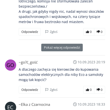
lotniczego, komisja nie sformułowała zaleceń
bezpieczeństwa./
A drugi, jak gdyby nigdy nic, nadal wynosi skoczków
spadochronowych i wojskowych, na cztery tysiące
metrów i fruwa beztrosko nad miastem.
Odpowiedz
Zgłoś
0
0
Pokaż więcej odpowiedzi
~go?ć_gość
10.09.2023 20:19
A dlaczego zachęca się kierowców do kupowania
samochodów elektrycznych dla niby Eco a samoloty
mogą tak kopcić?
Odpowiedz
Zgłoś
0
0
~Elka z Czarnocina
10.09.2023 18:33