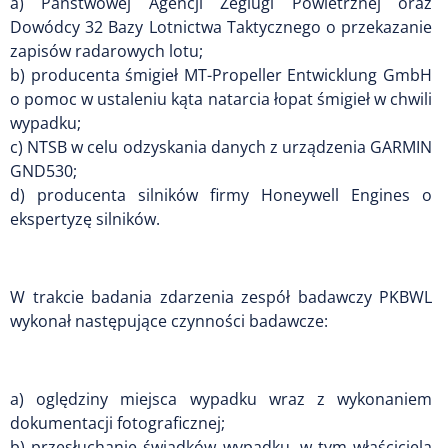
a) Państwowej Agencji Żeglugi Powietrznej oraz
Dowódcy 32 Bazy Lotnictwa Taktycznego o przekazanie
zapisów radarowych lotu;
b) producenta śmigieł MT-Propeller Entwicklung GmbH
o pomoc w ustaleniu kąta natarcia łopat śmigieł w chwili
wypadku;
c) NTSB w celu odzyskania danych z urządzenia GARMIN
GND530;
d) producenta silników firmy Honeywell Engines o
ekspertyzę silników.
W trakcie badania zdarzenia zespół badawczy PKBWL
wykonał następujące czynności badawcze:
a) oględziny miejsca wypadku wraz z wykonaniem
dokumentacji fotograficznej;
b) przesłuchanie świadków wypadku, w tym właściciela