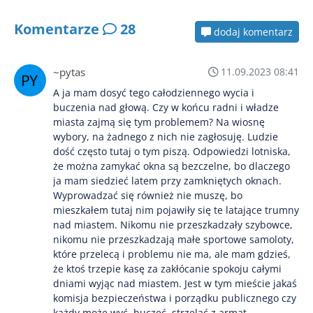
Komentarze
28
dodaj komentarz
~pytas
11.09.2023 08:41
A ja mam dosyć tego całodziennego wycia i
buczenia nad głową. Czy w końcu radni i władze
miasta zajmą się tym problemem? Na wiosnę
wybory, na żadnego z nich nie zagłosuję. Ludzie
dość często tutaj o tym piszą. Odpowiedzi lotniska,
że można zamykać okna są bezczelne, bo dlaczego
ja mam siedzieć latem przy zamkniętych oknach.
Wyprowadzać się również nie muszę, bo
mieszkałem tutaj nim pojawiły się te latające trumny
nad miastem. Nikomu nie przeszkadzały szybowce,
nikomu nie przeszkadzają małe sportowe samoloty,
które przelecą i problemu nie ma, ale mam gdzieś,
że ktoś trzepie kasę za zakłócanie spokoju całymi
dniami wyjąc nad miastem. Jest w tym mieście jakaś
komisja bezpieczeństwa i porządku publicznego czy
każdy może wyć, buczeć, strzelać z armat,