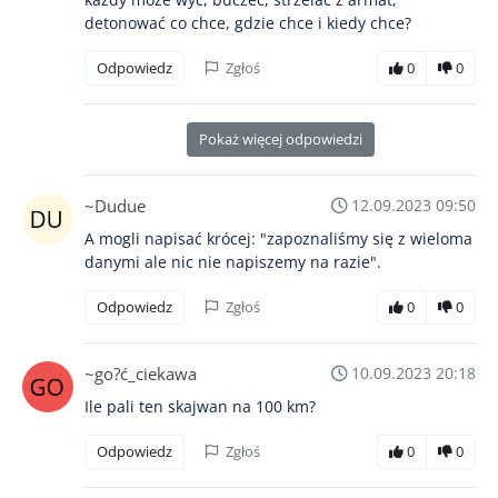
detonować co chce, gdzie chce i kiedy chce?
Odpowiedz
Zgłoś
0
0
Pokaż więcej odpowiedzi
~Dudue
12.09.2023 09:50
A mogli napisać krócej: "zapoznaliśmy się z wieloma
danymi ale nic nie napiszemy na razie".
Odpowiedz
Zgłoś
0
0
~go?ć_ciekawa
10.09.2023 20:18
Ile pali ten skajwan na 100 km?
Odpowiedz
Zgłoś
0
0