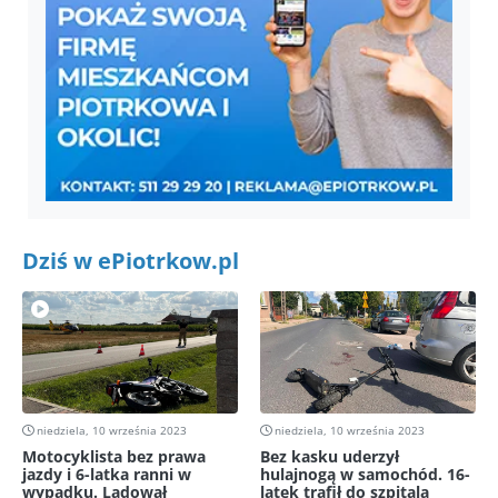
Dziś w ePiotrkow.pl
niedziela, 10 września 2023
niedziela, 10 września 2023
Motocyklista bez prawa
Bez kasku uderzył
jazdy i 6-latka ranni w
hulajnogą w samochód. 16-
wypadku. Lądował
latek trafił do szpitala