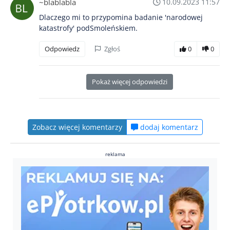
~blablabla
10.09.2023 11:57
Dlaczego mi to przypomina badanie 'narodowej
katastrofy' podSmoleńskiem.
Odpowiedz
Zgłoś
0
0
Pokaż więcej odpowiedzi
Zobacz więcej komentarzy
dodaj komentarz
reklama