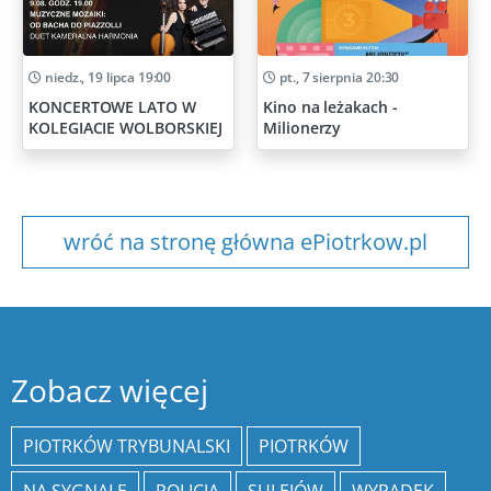
niedz., 19 lipca 19:00
pt., 7 sierpnia 20:30
KONCERTOWE LATO W
Kino na leżakach -
KOLEGIACIE WOLBORSKIEJ
Milionerzy
wróć na stronę główna ePiotrkow.pl
Zobacz więcej
PIOTRKÓW TRYBUNALSKI
PIOTRKÓW