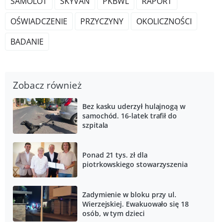
SAMOLOT
SKYVAN
PKBWL
RAPORT
OŚWIADCZENIE
PRZYCZYNY
OKOLICZNOŚCI
BADANIE
Zobacz również
Bez kasku uderzył hulajnogą w
samochód. 16-latek trafił do
szpitala
Ponad 21 tys. zł dla
piotrkowskiego stowarzyszenia
Zadymienie w bloku przy ul.
Wierzejskiej. Ewakuowało się 18
osób, w tym dzieci