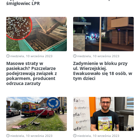
śmigłowiec LPR
niedziela, 10 września 2023
niedziela, 10 września 2023
Masowe straty w
Zadymienie w bloku przy
pasiekach? Pszczelarze
ul. Wierzejskiej.
podejrzewają związek z
Ewakuowało się 18 osób, w
pokarmem, producent
tym dzieci
odrzuca zarzuty
niedziela, 10 września 2023
niedziela, 10 września 2023