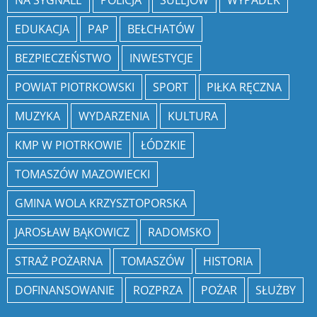
NA SYGNALE
POLICJA
SULEJÓW
WYPADEK
EDUKACJA
PAP
BEŁCHATÓW
BEZPIECZEŃSTWO
INWESTYCJE
POWIAT PIOTRKOWSKI
SPORT
PIŁKA RĘCZNA
MUZYKA
WYDARZENIA
KULTURA
KMP W PIOTRKOWIE
ŁÓDZKIE
TOMASZÓW MAZOWIECKI
GMINA WOLA KRZYSZTOPORSKA
JAROSŁAW BĄKOWICZ
RADOMSKO
STRAŻ POŻARNA
TOMASZÓW
HISTORIA
DOFINANSOWANIE
ROZPRZA
POŻAR
SŁUŻBY