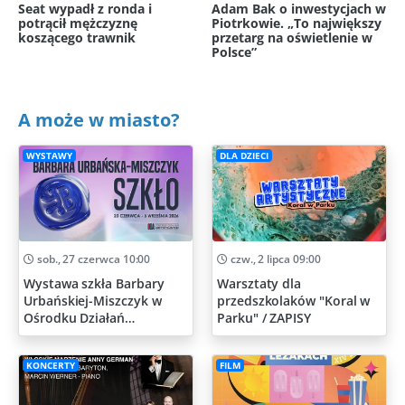
Seat wypadł z ronda i
Adam Bak o inwestycjach w
potrącił mężczyznę
Piotrkowie. „To największy
koszącego trawnik
przetarg na oświetlenie w
Polsce”
A może w miasto?
WYSTAWY
DLA DZIECI
sob., 27 czerwca 10:00
czw., 2 lipca 09:00
Wystawa szkła Barbary
Warsztaty dla
Urbańskiej-Miszczyk w
przedszkolaków "Koral w
Ośrodku Działań
Parku" / ZAPISY
Artystycznych
KONCERTY
FILM