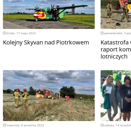
środa, 17 maja 2023
poniedziałek, 3 pa
Kolejny Skyvan nad Piotrkowem
Katastrofa 
raport kom
lotniczych
czwartek, 8 września 2022
sobota, 14 wrześn