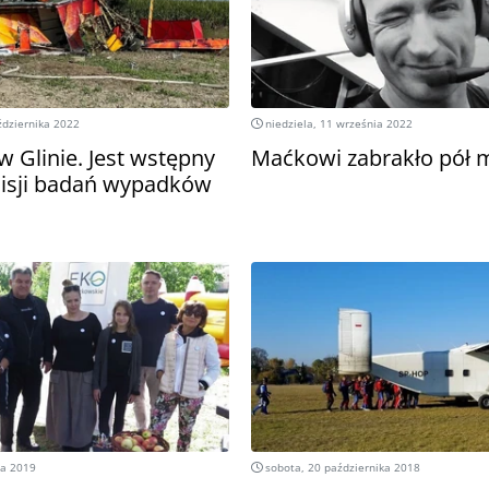
ździernika 2022
niedziela, 11 września 2022
w Glinie. Jest wstępny
Maćkowi zabrakło pół 
isji badań wypadków
ia 2019
sobota, 20 października 2018