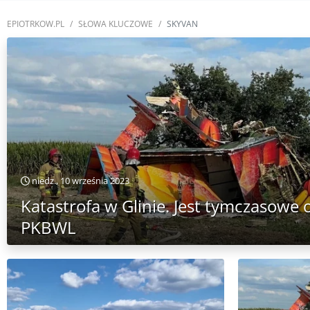
EPIOTRKOW.PL
SŁOWA KLUCZOWE
SKYVAN
niedz., 10 września 2023
Katastrofa w Glinie. Jest tymczasowe
PKBWL