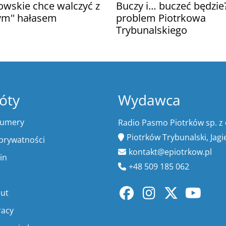
owskie chce walczyć z
Buczy i… buczeć będzie?
ym'' hałasem
problem Piotrkowa
Trybunalskiego
óty
Wydawca
numery
Radio Pasmo Piotrków sp. z 
Piotrków Trybunalski, Jagi
 prywatności
kontakt@epiotrkow.pl
in
+48 509 185 062
lut
racy