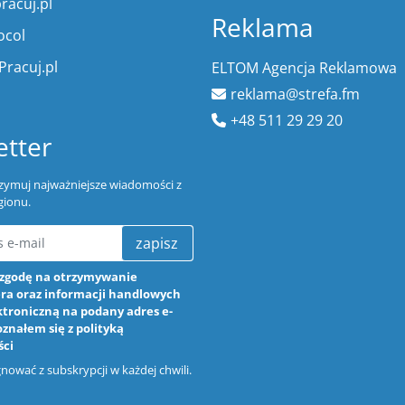
racuj.pl
Reklama
ocol
Pracuj.pl
ELTOM Agencja Reklamowa
reklama@strefa.fm
+48 511 29 29 20
tter
trzymuj najważniejsze wiadomości z
gionu.
zapisz
zgodę na otrzymywanie
ra oraz informacji handlowych
ktroniczną na podany adres e-
oznałem się z
polityką
ści
ować z subskrypcji w każdej chwili.