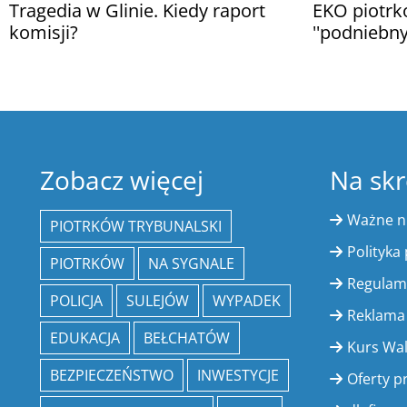
Tragedia w Glinie. Kiedy raport
EKO piotrk
komisji?
''podniebn
Zobacz więcej
Na skr
Ważne 
PIOTRKÓW TRYBUNALSKI
Polityka
PIOTRKÓW
NA SYGNALE
Regulam
POLICJA
SULEJÓW
WYPADEK
Reklama
EDUKACJA
BEŁCHATÓW
Kurs Wa
BEZPIECZEŃSTWO
INWESTYCJE
Oferty p