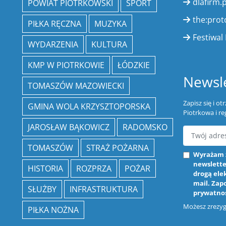
dlafirm.p
POWIAT PIOTRKOWSKI
SPORT
the:prot
PIŁKA RĘCZNA
MUZYKA
Festiwal 
WYDARZENIA
KULTURA
KMP W PIOTRKOWIE
ŁÓDZKIE
Newsle
TOMASZÓW MAZOWIECKI
Zapisz się i o
GMINA WOLA KRZYSZTOPORSKA
Piotrkowa i re
JAROSŁAW BĄKOWICZ
RADOMSKO
TOMASZÓW
STRAŻ POŻARNA
Wyrażam 
newslette
HISTORIA
ROZPRZA
POŻAR
drogą ele
mail. Zap
SŁUŻBY
INFRASTRUKTURA
prywatno
Możesz zrezygn
PIŁKA NOŻNA